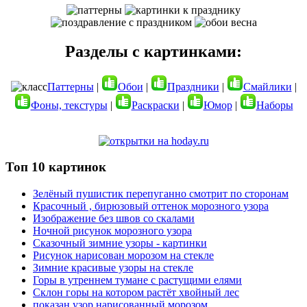
Разделы с картинками:
Паттерны
|
Обои
|
Праздники
|
Смайлики
|
Фоны, текстуры
|
Раскраски
|
Юмор
|
Наборы
Топ 10 картинок
Зелёный пушистик перепуганно смотрит по сторонам
Красочный , бирюзовый оттенок морозного узора
Изображение без швов со скалами
Ночной рисунок морозного узора
Сказочный зимние узоры - картинки
Рисунок нарисован морозом на стекле
Зимние красивые узоры на стекле
Горы в утреннем тумане с растущими елями
Склон горы на котором растёт хвойный лес
показан узор нарисованный морозом