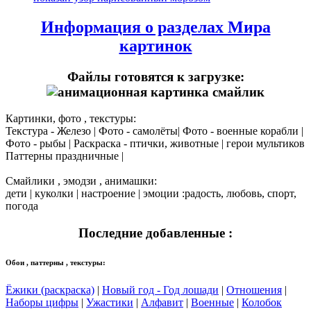
Информация о разделах Мира
картинок
Файлы готовятся к загрузке:
Картинки, фото , текстуры:
Текстура - Железо | Фото - самолёты| Фото - военные корабли |
Фото - рыбы | Раскраска - птички, животные | герои мультиков
Паттерны праздничные |
Смайлики , эмодзи , анимашки:
дети | куколки | настроение | эмоции :радость, любовь, спорт,
погода
Последние добавленные :
Обои , паттерны , текстуры:
Ёжики (раскраска)
|
Новый год - Год лошади
|
Отношения
|
Наборы цифры
|
Ужастики
|
Алфавит
|
Военные
|
Колобок