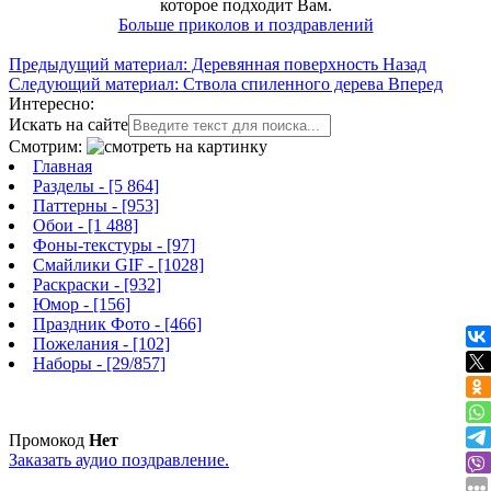
которое подходит Вам.
Больше приколов и поздравлений
Предыдущий материал: Деревянная поверхность
Назад
Следующий материал: Ствола спиленного дерева
Вперед
Интересно:
Искать на сайте
Смотрим:
Главная
Разделы
- [5 864]
Паттерны
- [953]
Обои
- [1 488]
Фоны-текстуры
- [97]
Смайлики GIF
- [1028]
Раскраски
- [932]
Юмор
- [156]
Праздник Фото
- [466]
Пожелания
- [102]
Наборы
- [29/857]
Промокод
Нет
Заказать аудио поздравление.