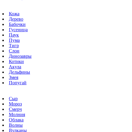
Кожа
Дерево
Бабочки
Гусеница
Паук
Пума
Тигр
Слон
Динозавры
Котики
Акула
Дельфины
Змея
Попугай
Сыр
Мороз
Смерч
Молния
Облака
Волны
Вулканы