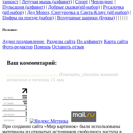
танкист
|
Летучая мышь (алфавит)
|
Спорт
|
Черлидинг
|
Пульсация (алфавит)
|
Добрые сказки(gif-набор)
|
Русалочка
(gif-набор)
|
Дед Мороз, Снегурочка и Санта-Клаус (gif-набор)
|
Цифры на поезде (набор)
|
Воздушные шарики (Буквы)
| | | | | |
Полезное:
Аудио поздравление
Разделы сайта
По алфавиту
Карта сайта
Фото-редактор
Помощь
Оставить отзыв
Ваш комментарий:
Изменить, удалить коммент
Система комментирования SigComments
возможно в течении 15 мин
При создании сайта «Мир картинок» были использованы
материалы из открытых источников свободного доступа в