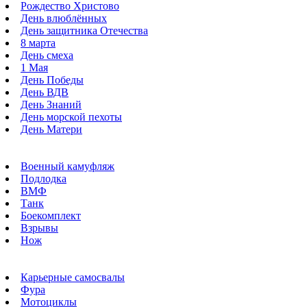
Рождество Христово
День влюблённых
День защитника Отечества
8 марта
День смеха
1 Мая
День Победы
День ВДВ
День Знаний
День морской пехоты
День Матери
Военный камуфляж
Подлодка
ВМФ
Танк
Боекомплект
Взрывы
Нож
Карьерные самосвалы
Фура
Мотоциклы