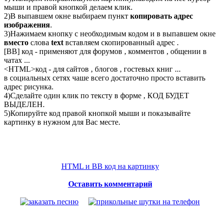
мыши и правой кнопкой делаем клик.
2)В выпавшем окне выбираем пункт
копировать адрес
изображения
.
3)Нажимаем кнопку с необходимым кодом и в выпавшем окне
вместо
слова
text
вставляем скопированный адрес .
[BB] код - применяют для форумов , комментов , общении в
чатах ...
<
HTML
>код - для сайтов , блогов , гостевых книг ...
в социальных сетях чаше всего достаточно просто вставить
адрес рисунка.
4)Сделайте один клик по тексту в форме , КОД БУДЕТ
ВЫДЕЛЕН.
5)Копируйте код правой кнопкой мыши и показывайте
картинку в нужном для Вас месте.
HTML и BB код на картинку
Оставить комментарий