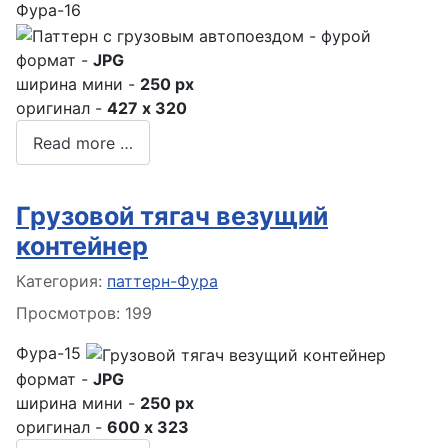
Фура-16
формат -
JPG
ширина мини -
250 px
оригинал -
427 x 320
Read more …
Грузовой тягач везущий
контейнер
Информация о материале
Категория:
паттерн-Фура
Просмотров: 199
Фура-15
формат -
JPG
ширина мини -
250 px
оригинал -
600 x 323