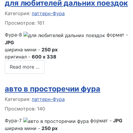
для любителей дальних поездок
Информация о материале
Категория:
паттерн-Фура
Просмотров: 161
Фура-8
формат -
JPG
ширина мини -
250 px
оригинал -
600 x 338
Read more …
авто в просторечии фура
Информация о материале
Категория:
паттерн-Фура
Просмотров: 140
Фура-7
формат -
JPG
ширина мини -
250 px