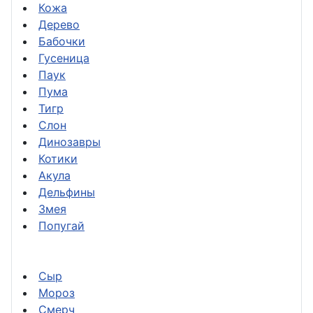
Кожа
Дерево
Бабочки
Гусеница
Паук
Пума
Тигр
Слон
Динозавры
Котики
Акула
Дельфины
Змея
Попугай
Сыр
Мороз
Смерч