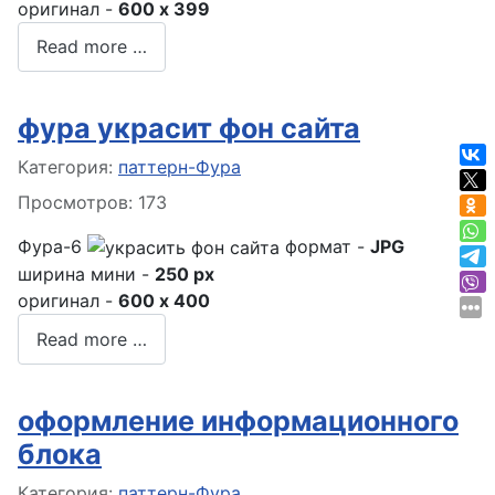
оригинал -
600 x 399
Read more …
фура украсит фон сайта
Информация о материале
Категория:
паттерн-Фура
Просмотров: 173
Фура-6
формат -
JPG
ширина мини -
250 px
оригинал -
600 x 400
Read more …
оформление информационного
блока
Информация о материале
Категория:
паттерн-Фура