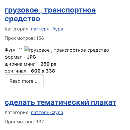
грузовое , транспортное
средство
Информация о материале
Категория:
паттерн-Фура
Просмотров: 156
Фура-11
формат -
JPG
ширина мини -
250 px
оригинал -
600 x 338
Read more …
сделать тематический плакат
Информация о материале
Категория:
паттерн-Фура
Просмотров: 137