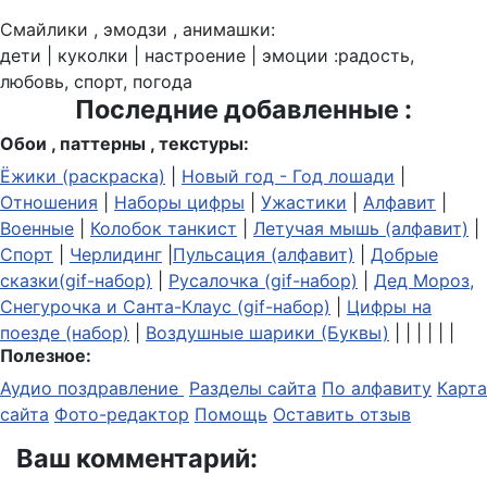
Смайлики , эмодзи , анимашки:
дети | куколки | настроение | эмоции :радость,
любовь, спорт, погода
Последние добавленные :
Обои , паттерны , текстуры:
Ёжики (раскраска)
|
Новый год - Год лошади
|
Отношения
|
Наборы цифры
|
Ужастики
|
Алфавит
|
Военные
|
Колобок танкист
|
Летучая мышь (алфавит)
|
Спорт
|
Черлидинг
|
Пульсация (алфавит)
|
Добрые
сказки(gif-набор)
|
Русалочка (gif-набор)
|
Дед Мороз,
Снегурочка и Санта-Клаус (gif-набор)
|
Цифры на
поезде (набор)
|
Воздушные шарики (Буквы)
| | | | | |
Полезное:
Аудио поздравление
Разделы сайта
По алфавиту
Карта
сайта
Фото-редактор
Помощь
Оставить отзыв
Ваш комментарий: