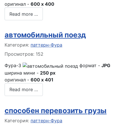
оригинал -
600 x 400
Read more …
автомобильный поезд
Информация о материале
Категория:
паттерн-Фура
Просмотров: 152
Фура-3
формат -
JPG
ширина мини -
250 px
оригинал -
600 x 401
Read more …
способен перевозить грузы
Информация о материале
Категория:
паттерн-Фура