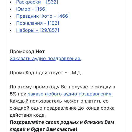
Раскраски
- [932]
Юмор
- [156]
Праздник Фото
- [466]
Пожелания
- [102]
Наборы
- [29/857]
Промокод
Нет
Заказать аудио поздравление.
ПромоКод / действует - Г.М.Д.
По этому промокоду Вы получаете скидку в
5%
при
заказе любого аудио поздравления
.
Каждый пользователь может оплатить со
скидкой одно поздравление до конца срока
действия кода.
Поздравляйте своих родных и близких Вам
людей и будет Вам счастье!