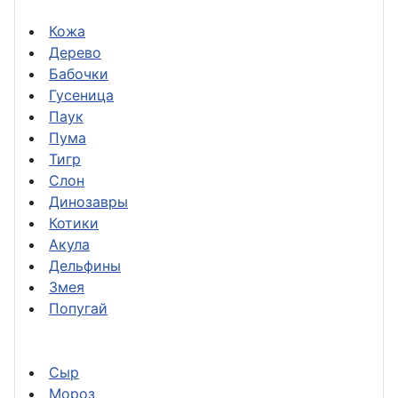
Кожа
Дерево
Бабочки
Гусеница
Паук
Пума
Тигр
Слон
Динозавры
Котики
Акула
Дельфины
Змея
Попугай
Сыр
Мороз