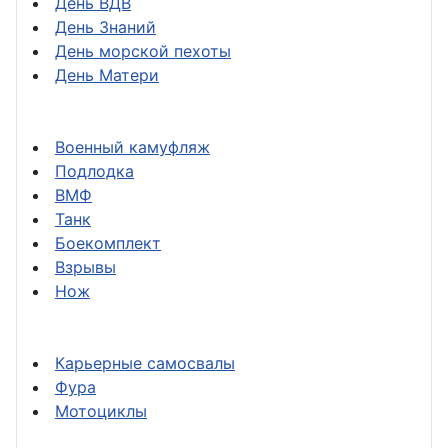
День ВДВ
День Знаний
День морской пехоты
День Матери
Военный камуфляж
Подлодка
ВМФ
Танк
Боекомплект
Взрывы
Нож
Карьерные самосвалы
Фура
Мотоциклы