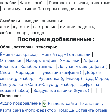
корабли | Фото - рыбы | Раскраска - птички, животные
| герои мультиков Паттерны праздничные |
Смайлики , эмодзи , анимашки:
дети | куколки | настроение | эмоции :радость,
любовь, спорт, погода
Последние добавленные :
Обои , паттерны , текстуры:
Ёжики (раскраска)
|
Новый год - Год лошади
|
Отношения
|
Наборы цифры
|
Ужастики
|
Алфавит
|
Военные
|
Колобок танкист
|
Летучая мышь (алфавит)
|
Спорт
|
Черлидинг
|
Пульсация (алфавит)
|
Добрые
сказки(gif-набор)
|
Русалочка (gif-набор)
|
Дед Мороз,
Снегурочка и Санта-Клаус (gif-набор)
|
Цифры на
поезде (набор)
|
Воздушные шарики (Буквы)
| | | | | |
Полезное:
Аудио поздравление
Разделы сайта
По алфавиту
Карта сайта
Фото-редактор
Помощь
Оставить отзыв