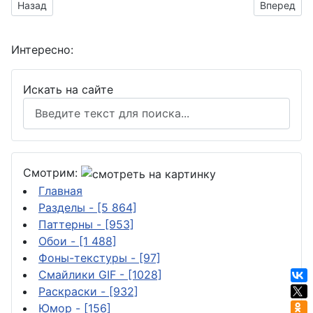
Предыдущий материал: Яркие , солнечные лучи
Следующий
Назад
Вперед
Интересно:
Искать на сайте
Смотрим:
Главная
Разделы
- [5 864]
Паттерны
- [953]
Обои
- [1 488]
Фоны-текстуры
- [97]
Смайлики GIF
- [1028]
Раскраски
- [932]
Юмор
- [156]