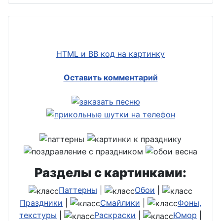
HTML и BB код на картинку
Оставить комментарий
Разделы с картинками:
Паттерны
|
Обои
|
Праздники
|
Смайлики
|
Фоны,
текстуры
|
Раскраски
|
Юмор
|