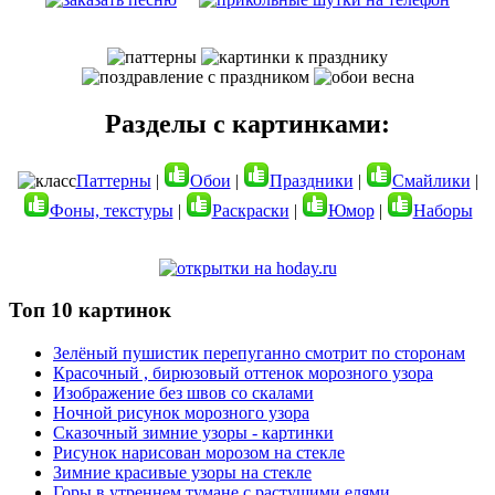
Разделы с картинками:
Паттерны
|
Обои
|
Праздники
|
Смайлики
|
Фоны, текстуры
|
Раскраски
|
Юмор
|
Наборы
Топ 10 картинок
Зелёный пушистик перепуганно смотрит по сторонам
Красочный , бирюзовый оттенок морозного узора
Изображение без швов со скалами
Ночной рисунок морозного узора
Сказочный зимние узоры - картинки
Рисунок нарисован морозом на стекле
Зимние красивые узоры на стекле
Горы в утреннем тумане с растущими елями