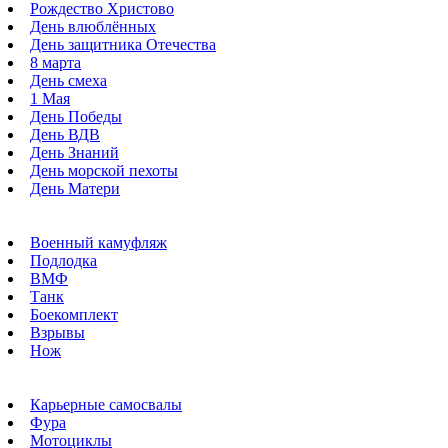
Рождество Христово
День влюблённых
День защитника Отечества
8 марта
День смеха
1 Мая
День Победы
День ВДВ
День Знаний
День морской пехоты
День Матери
Военный камуфляж
Подлодка
ВМФ
Танк
Боекомплект
Взрывы
Нож
Карьерные самосвалы
Фура
Мотоциклы