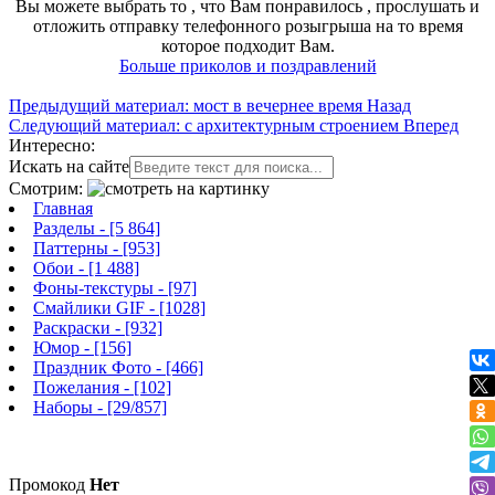
Вы можете выбрать то , что Вам понравилось , прослушать и
отложить отправку телефонного розыгрыша на то время
которое подходит Вам.
Больше приколов и поздравлений
Предыдущий материал: мост в вечернее время
Назад
Следующий материал: с архитектурным строением
Вперед
Интересно:
Искать на сайте
Смотрим:
Главная
Разделы
- [5 864]
Паттерны
- [953]
Обои
- [1 488]
Фоны-текстуры
- [97]
Смайлики GIF
- [1028]
Раскраски
- [932]
Юмор
- [156]
Праздник Фото
- [466]
Пожелания
- [102]
Наборы
- [29/857]
Промокод
Нет