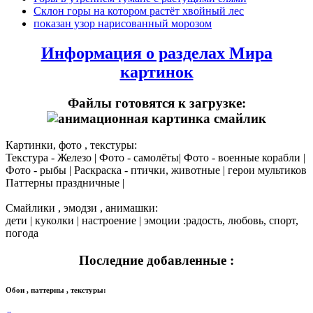
Склон горы на котором растёт хвойный лес
показан узор нарисованный морозом
Информация о разделах Мира
картинок
Файлы готовятся к загрузке:
Картинки, фото , текстуры:
Текстура - Железо | Фото - самолёты| Фото - военные корабли |
Фото - рыбы | Раскраска - птички, животные | герои мультиков
Паттерны праздничные |
Смайлики , эмодзи , анимашки:
дети | куколки | настроение | эмоции :радость, любовь, спорт,
погода
Последние добавленные :
Обои , паттерны , текстуры: