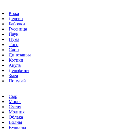
Кожа
Дерево
Бабочки
Гусеница
Паук
Пума
Тигр
Слон
Динозавры
Котики
Акула
Дельфины
Змея
Попугай
Сыр
Мороз
Смерч
Молния
Облака
Волны
Вулканы