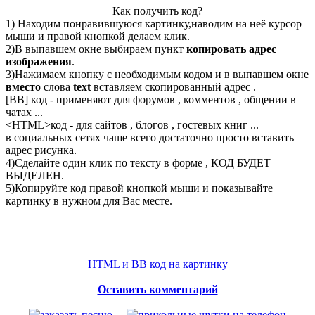
Как получить код?
1) Находим понравившуюся картинку,наводим на неё курсор
мыши и правой кнопкой делаем клик.
2)В выпавшем окне выбираем пункт
копировать адрес
изображения
.
3)Нажимаем кнопку с необходимым кодом и в выпавшем окне
вместо
слова
text
вставляем скопированный адрес .
[BB] код - применяют для форумов , комментов , общении в
чатах ...
<
HTML
>код - для сайтов , блогов , гостевых книг ...
в социальных сетях чаше всего достаточно просто вставить
адрес рисунка.
4)Сделайте один клик по тексту в форме , КОД БУДЕТ
ВЫДЕЛЕН.
5)Копируйте код правой кнопкой мыши и показывайте
картинку в нужном для Вас месте.
HTML и BB код на картинку
Оставить комментарий