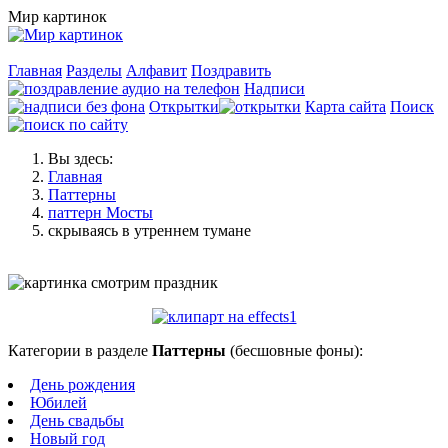
Мир картинок
Главная
Разделы
Алфавит
Поздравить
Надписи
Открытки
Карта сайта
Поиск
Вы здесь:
Главная
Паттерны
паттерн Мосты
скрываясь в утреннем тумане
Категории в разделе
Паттерны
(бесшовные фоны):
День рождения
Юбилей
День свадьбы
Новый год