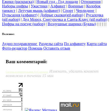
Ёжики (раскраска)
|
Новый год - Год лошади
|
Отношения
|
Наборы цифры
|
Ужастики
|
Алфавит
|
Военные
|
Колобок
танкист
|
Летучая мышь (алфавит)
|
Спорт
|
Черлидинг
|
Пульсация (алфавит)
|
Добрые сказки(gif-набор)
|
Русалочка
(gif-набор)
|
Дед Мороз, Снегурочка и Санта-Клаус (gif-набор)
|
Цифры на поезде (набор)
|
Воздушные шарики (Буквы)
| | | | | |
Полезное:
Аудио поздравление
Разделы сайта
По алфавиту
Карта сайта
Фото-редактор
Помощь
Оставить отзыв
Ваш комментарий:
Изменить, удалить коммент
Система комментирования SigComments
возможно в течении 15 мин