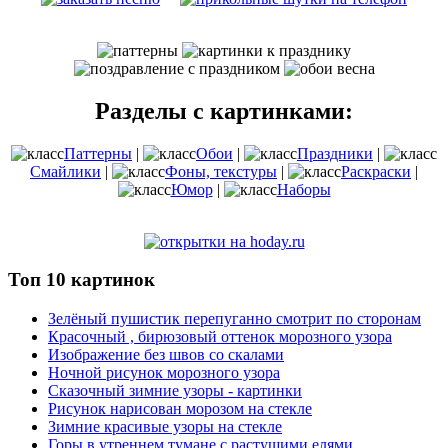
Разделы с картинками:
Паттерны
|
Обои
|
Праздники
|
Смайлики
|
Фоны, текстуры
|
Раскраски
|
Юмор
|
Наборы
Топ 10 картинок
Зелёный пушистик перепуганно смотрит по сторонам
Красочный , бирюзовый оттенок морозного узора
Изображение без швов со скалами
Ночной рисунок морозного узора
Сказочный зимние узоры - картинки
Рисунок нарисован морозом на стекле
Зимние красивые узоры на стекле
Горы в утреннем тумане с растущими елями