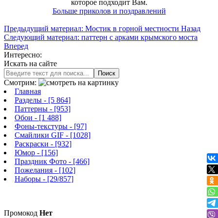
которое подходит Вам.
Больше приколов и поздравлений
Предыдущий материал: Мостик в горной местности
Назад
Следующий материал: паттерн с арками крымского моста
Вперед
Интересно:
Искать на сайте
Поиск
Смотрим:
Главная
Разделы
- [5 864]
Паттерны
- [953]
Обои
- [1 488]
Фоны-текстуры
- [97]
Смайлики GIF
- [1028]
Раскраски
- [932]
Юмор
- [156]
Праздник Фото
- [466]
Пожелания
- [102]
Наборы
- [29/857]
Промокод
Нет