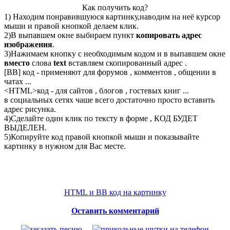
Как получить код?
1) Находим понравившуюся картинку,наводим на неё курсор
мыши и правой кнопкой делаем клик.
2)В выпавшем окне выбираем пункт
копировать адрес
изображения
.
3)Нажимаем кнопку с необходимым кодом и в выпавшем окне
вместо
слова
text
вставляем скопированный адрес .
[BB] код - применяют для форумов , комментов , общении в
чатах ...
<
HTML
>код - для сайтов , блогов , гостевых книг ...
в социальных сетях чаше всего достаточно просто вставить
адрес рисунка.
4)Сделайте один клик по тексту в форме , КОД БУДЕТ
ВЫДЕЛЕН.
5)Копируйте код правой кнопкой мыши и показывайте
картинку в нужном для Вас месте.
HTML и BB код на картинку
Оставить комментарий