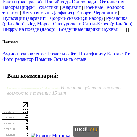
Ёжики (раскраска)
|
Новый год - Год лошади
|
Отношения
|
Наборы цифры
|
Ужастики
|
Алфавит
|
Военные
|
Колобок
танкист
|
Летучая мышь (алфавит)
|
Спорт
|
Черлидинг
|
Пульсация (алфавит)
|
Добрые сказки(gif-набор)
|
Русалочка
(gif-набор)
|
Дед Мороз, Снегурочка и Санта-Клаус (gif-набор)
|
Цифры на поезде (набор)
|
Воздушные шарики (Буквы)
| | | | | |
Полезное:
Аудио поздравление
Разделы сайта
По алфавиту
Карта сайта
Фото-редактор
Помощь
Оставить отзыв
Ваш комментарий:
Изменить, удалить коммент
Система комментирования SigComments
возможно в течении 15 мин