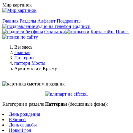
Мир картинок
Главная
Разделы
Алфавит
Поздравить
Надписи
Открытки
Карта сайта
Поиск
Вы здесь:
Главная
Паттерны
паттерн Мосты
Арки моста в Крыму
Категории в разделе
Паттерны
(бесшовные фоны):
День рождения
Юбилей
День свадьбы
Новый год