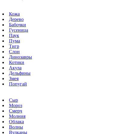
Кожа
Дерево
Бабочки
Гусеница
Паук
Пума
Тигр
Слон
Динозавры
Котики
Акула
Дельфины
Змея
Попугай
Сыр
Мороз
Смерч
Молния
Облака
Волны
Вулканы