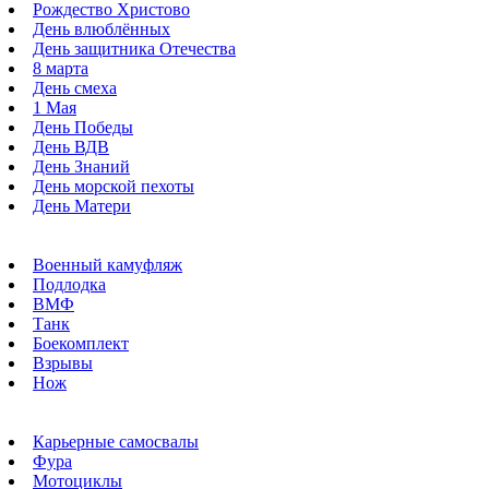
Рождество Христово
День влюблённых
День защитника Отечества
8 марта
День смеха
1 Мая
День Победы
День ВДВ
День Знаний
День морской пехоты
День Матери
Военный камуфляж
Подлодка
ВМФ
Танк
Боекомплект
Взрывы
Нож
Карьерные самосвалы
Фура
Мотоциклы