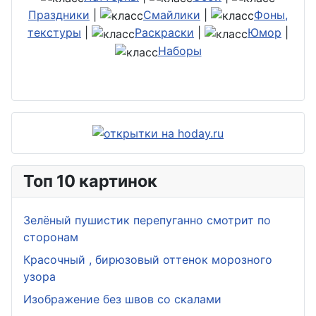
Праздники
|
Смайлики
|
Фоны,
текстуры
|
Раскраски
|
Юмор
|
Наборы
Топ 10 картинок
Зелёный пушистик перепуганно смотрит по
сторонам
Красочный , бирюзовый оттенок морозного
узора
Изображение без швов со скалами