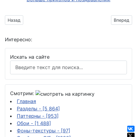
Предыдущий материал: с повторяющимся рисунком змеи
Следующий
Назад
Вперед
Интересно:
Искать на сайте
Смотрим:
Главная
Разделы
- [5 864]
Паттерны
- [953]
Обои
- [1 488]
Фоны-текстуры
- [97]