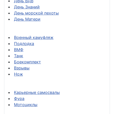
День ВДВ
День Знаний
День морской пехоты
День Матери
Военный камуфляж
Подлодка
ВМФ
Танк
Боекомплект
Взрывы
Нож
Карьерные самосвалы
Фура
Мотоциклы