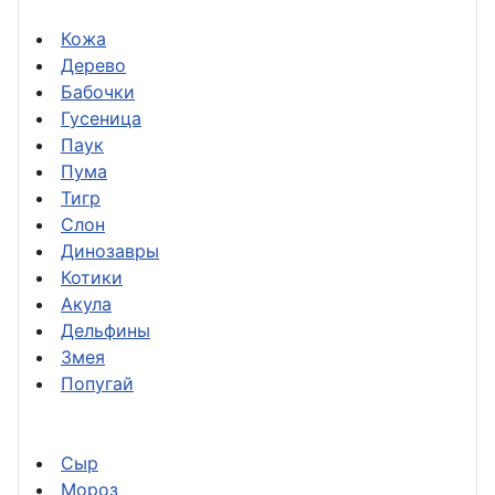
Кожа
Дерево
Бабочки
Гусеница
Паук
Пума
Тигр
Слон
Динозавры
Котики
Акула
Дельфины
Змея
Попугай
Сыр
Мороз