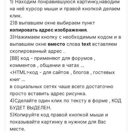
1) Находим понравившуюся картинку,наводим
на неё курсор мыши и правой кнопкой делаем
клик.
2)В выпавшем окне выбираем пункт
копировать адрес изображения
.
3)Нажимаем кнопку с необходимым кодом и в
выпавшем окне
вместо
слова
text
вставляем
скопированный адрес .
[BB] код - применяют для форумов ,
комментов , общении в чатах ...
<
HTML
>код - для сайтов , блогов , гостевых
книг ...
в социальных сетях чаше всего достаточно
просто вставить адрес рисунка.
4)Сделайте один клик по тексту в форме , КОД
БУДЕТ ВЫДЕЛЕН.
5)Копируйте код правой кнопкой мыши и
показывайте картинку в нужном для Вас
месте.