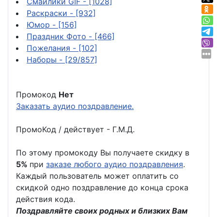
Смайлики GIF
- [1028]
Раскраски
- [932]
Юмор
- [156]
Праздник Фото
- [466]
Пожелания
- [102]
Наборы
- [29/857]
Промокод
Нет
Заказать аудио поздравление.
ПромоКод / действует - Г.М.Д.
По этому промокоду Вы получаете скидку в
5%
при
заказе любого аудио поздравления
.
Каждый пользователь может оплатить со
скидкой одно поздравление до конца срока
действия кода.
Поздравляйте своих родных и близких Вам