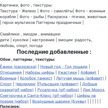
Картинки, фото , текстуры:
Текстура - Железо | Фото - самолёты| Фото - военные
корабли | Фото - рыбы | Раскраска - птички, животные
| герои мультиков Паттерны праздничные |
Смайлики , эмодзи , анимашки:
дети | куколки | настроение | эмоции :радость,
любовь, спорт, погода
Последние добавленные :
Обои , паттерны , текстуры:
Ёжики (раскраска)
|
Новый год - Год лошади
|
Отношения
|
Наборы цифры
|
Ужастики
|
Алфавит
|
Военные
|
Колобок танкист
|
Летучая мышь (алфавит)
|
Спорт
|
Черлидинг
|
Пульсация (алфавит)
|
Добрые
сказки(gif-набор)
|
Русалочка (gif-набор)
|
Дед Мороз,
Снегурочка и Санта-Клаус (gif-набор)
|
Цифры на
поезде (набор)
|
Воздушные шарики (Буквы)
| | | | | |
Полезное: