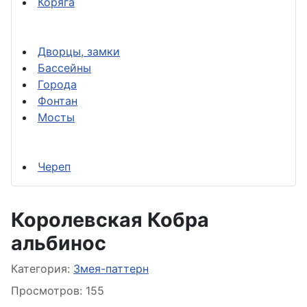
Коряга
Дворцы, замки
Бассейны
Города
Фонтан
Мосты
Череп
Королевская Кобра
альбинос
Информация о материале
Категория:
Змея-паттерн
Просмотров: 155