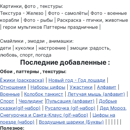
Картинки, фото , текстуры:
Текстура - Железо | Фото - самолёты| Фото - военные
корабли | Фото - рыбы | Раскраска - птички, животные
| герои мультиков Паттерны праздничные |
Смайлики , эмодзи , анимашки:
дети | куколки | настроение | эмоции :радость,
любовь, спорт, погода
Последние добавленные :
Обои , паттерны , текстуры:
Ёжики (раскраска)
|
Новый год - Год лошади
|
Отношения
|
Наборы цифры
|
Ужастики
|
Алфавит
|
Военные
|
Колобок танкист
|
Летучая мышь (алфавит)
|
Спорт
|
Черлидинг
|
Пульсация (алфавит)
|
Добрые
сказки(gif-набор)
|
Русалочка (gif-набор)
|
Дед Мороз,
Снегурочка и Санта-Клаус (gif-набор)
|
Цифры на
поезде (набор)
|
Воздушные шарики (Буквы)
| | | | | |
Полезное: