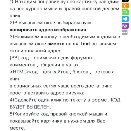
1) Находим понравившуюся картинку,наводим
на неё курсор мыши и правой кнопкой делаем
клик.
2)В выпавшем окне выбираем пункт
копировать адрес изображения
.
3)Нажимаем кнопку с необходимым кодом и в
выпавшем окне
вместо
слова
text
вставляем
скопированный адрес .
[BB] код - применяют для форумов ,
комментов , общении в чатах ...
<
HTML
>код - для сайтов , блогов , гостевых
книг ...
в социальных сетях чаше всего достаточно
просто вставить адрес рисунка.
4)Сделайте один клик по тексту в форме , КОД
БУДЕТ ВЫДЕЛЕН.
5)Копируйте код правой кнопкой мыши и
показывайте картинку в нужном для Вас
месте.