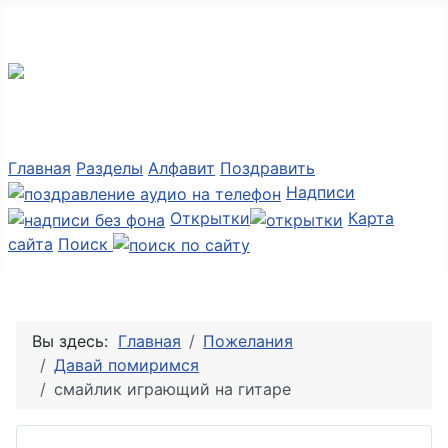
Мир картинок
Главная
Разделы
Алфавит
Поздравить
Надписи
Открытки
Карта
сайта
Поиск
Вы здесь:
Главная
Пожелания
Давай помиримся
смайлик играющий на гитаре