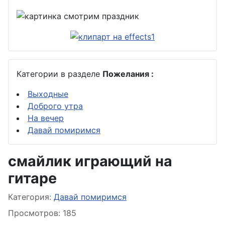
Категории в разделе
Пожелания :
Выходные
Доброго утра
На вечер
Давай помиримся
смайлик играющий на
гитаре
Информация о материале
Категория:
Давай помиримся
Просмотров: 185