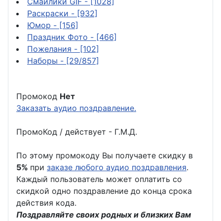
Смайлики GIF
- [1028]
Раскраски
- [932]
Юмор
- [156]
Праздник Фото
- [466]
Пожелания
- [102]
Наборы
- [29/857]
Промокод
Нет
Заказать аудио поздравление.
ПромоКод / действует - Г.М.Д.
По этому промокоду Вы получаете скидку в
5%
при
заказе любого аудио поздравления
.
Каждый пользователь может оплатить со
скидкой одно поздравление до конца срока
действия кода.
Поздравляйте своих родных и близких Вам