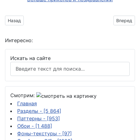
Предыдущий материал: отправить другу картинку с текстом
Следующий
Назад
Вперед
Интересно:
Искать на сайте
Смотрим:
Главная
Разделы
- [5 864]
Паттерны
- [953]
Обои
- [1 488]
Фоны-текстуры
- [97]