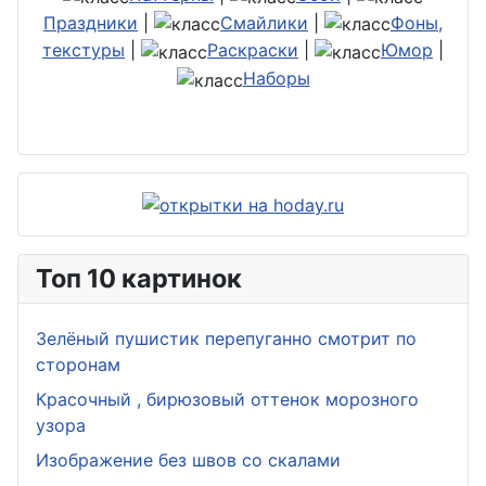
Праздники
|
Смайлики
|
Фоны,
текстуры
|
Раскраски
|
Юмор
|
Наборы
Топ 10 картинок
Зелёный пушистик перепуганно смотрит по
сторонам
Красочный , бирюзовый оттенок морозного
узора
Изображение без швов со скалами