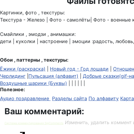
Файлы готовятс
Картинки, фото , текстуры:
Текстура - Железо | Фото - самолёты| Фото - военные 
Смайлики , эмодзи , анимашки:
дети | куколки | настроение | эмоции :радость, любовь,
Обои , паттерны , текстуры:
Ёжики (раскраска)
|
Новый год - Год лошади
|
Отношен
Черлидинг
|
Пульсация (алфавит)
|
Добрые сказки(gif-н
Воздушные шарики (Буквы)
| | | | | |
Полезное:
Аудио поздравление
Разделы сайта
По алфавиту
Карта
Ваш комментарий:
Изменить, удалить коммент 
Система комментирования SigComments