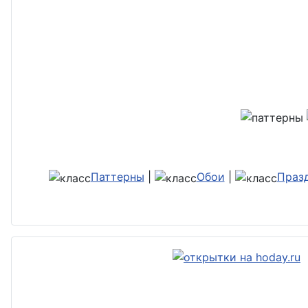
Паттерны
|
Обои
|
Праз