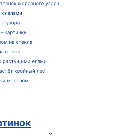
ттенок морозного узора
о скалами
го узора
- картинки
ом на стекле
а стекле
 с растущими елями
астёт хвойный лес
ный морозом
ртинок