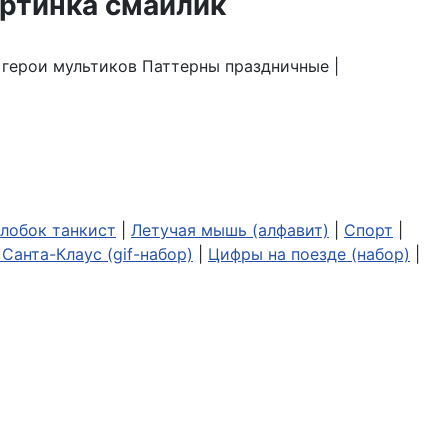
| герои мультиков Паттерны праздничные |
лобок танкист
|
Летучая мышь (алфавит)
|
Спорт
|
Санта-Клаус (gif-набор)
|
Цифры на поезде (набор)
|