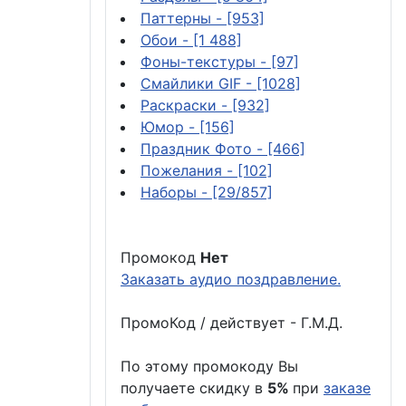
Паттерны
- [953]
Обои
- [1 488]
Фоны-текстуры
- [97]
Смайлики GIF
- [1028]
Раскраски
- [932]
Юмор
- [156]
Праздник Фото
- [466]
Пожелания
- [102]
Наборы
- [29/857]
Промокод
Нет
Заказать аудио поздравление.
ПромоКод / действует - Г.М.Д.
По этому промокоду Вы
получаете скидку в
5%
при
заказе