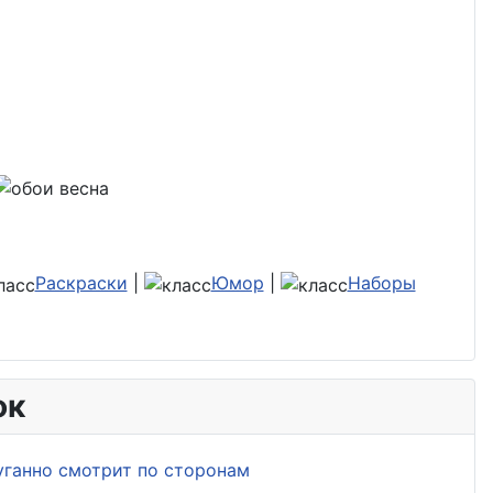
Раскраски
|
Юмор
|
Наборы
ок
уганно смотрит по сторонам