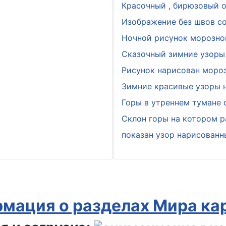
Красочный , бирюзовый о
Изображение без швов с
Ночной рисунок морозно
Сказочный зимние узоры 
Рисунок нарисован мороз
Зимние красивые узоры н
Горы в утреннем тумане
Склон горы на котором р
показан узор нарисован
мация о разделах Мира ка