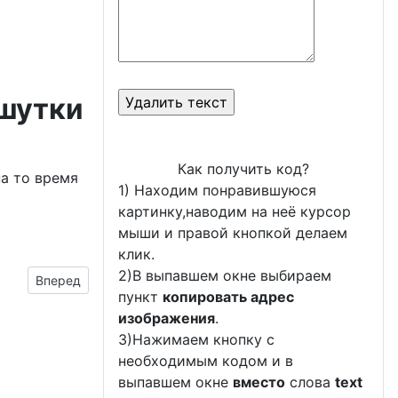
 шутки
Как получить код?
на то время
1) Находим понравившуюся
картинку,наводим на неё курсор
мыши и правой кнопкой делаем
клик.
2)В выпавшем окне выбираем
Следующий материал: Ландыши к празднику
Вперед
пункт
копировать адрес
изображения
.
3)Нажимаем кнопку с
необходимым кодом и в
выпавшем окне
вместо
слова
text