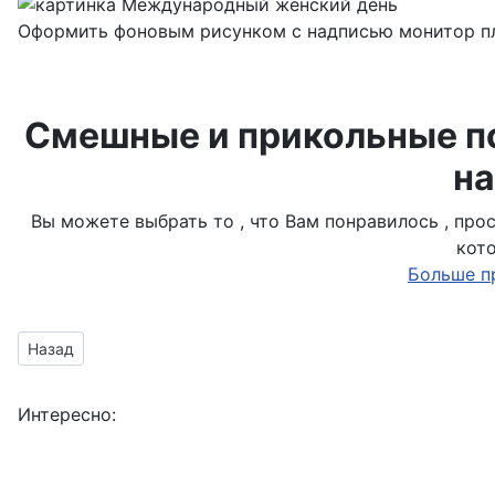
Оформить фоновым рисунком с надписью монитор пл
Смешные и прикольные по
на
Вы можете выбрать то , что Вам понравилось , пр
кот
Больше п
Предыдущий материал: создать пригласительный билет
Назад
Интересно: