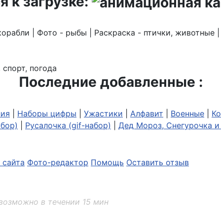
я к загрузке:
корабли | Фото - рыбы | Раскраска - птички, животные 
 спорт, погода
Последние добавленные :
ия
|
Наборы цифры
|
Ужастики
|
Алфавит
|
Военные
|
Ко
абор)
|
Русалочка (gif-набор)
|
Дед Мороз, Снегурочка и 
 сайта
Фото-редактор
Помощь
Оставить отзыв
возможно в течении 15 мин