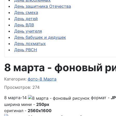
День влюблённых
День защитника Отечества
День смеха
День детей
День ВДВ
День учителя
День бабушек и дедушек
День лохматых
День РВСН
8 марта - фоновый р
Информация о материале
Категория:
фото-8 Марта
Просмотров: 274
8 марта-14
формат -
J
ширина мини -
250px
оригинал -
2560x1600