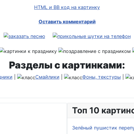
HTML и BB код на картинку
Оставить комментарий
Разделы с картинками:
дники
|
Смайлики
|
Фоны, текстуры
|
Топ 10 картин
Зелёный пушистик переп