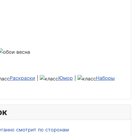
Раскраски
|
Юмор
|
Наборы
ок
уганно смотрит по сторонам