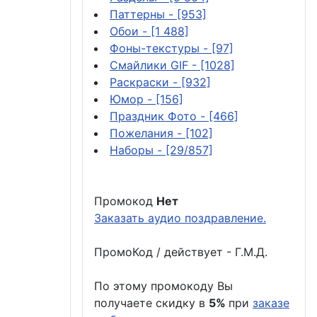
Паттерны
- [953]
Обои
- [1 488]
Фоны-текстуры
- [97]
Смайлики GIF
- [1028]
Раскраски
- [932]
Юмор
- [156]
Праздник Фото
- [466]
Пожелания
- [102]
Наборы
- [29/857]
Промокод
Нет
Заказать аудио поздравление.
ПромоКод / действует - Г.М.Д.
По этому промокоду Вы
получаете скидку в
5%
при
заказе