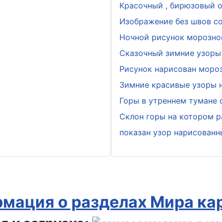
Красочный , бирюзовый о
Изображение без швов с
Ночной рисунок морозно
Сказочный зимние узоры 
Рисунок нарисован мороз
Зимние красивые узоры н
Горы в утреннем тумане
Склон горы на котором р
показан узор нарисован
мация о разделах Мира ка