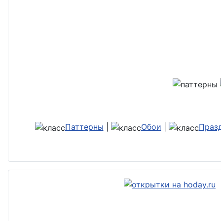
Паттерны
|
Обои
|
Праз