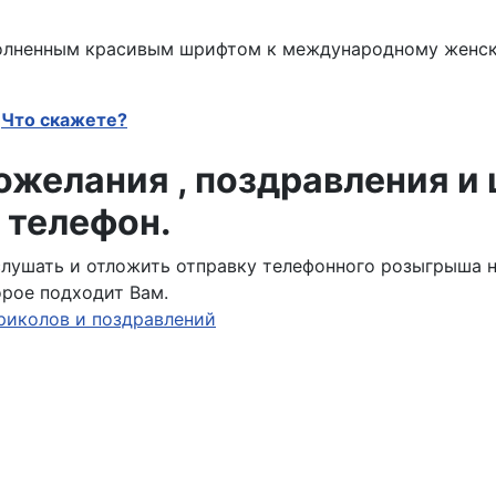
полненным красивым шрифтом к международному женс
Что скажете?
желания , поздравления и
 телефон.
ослушать и отложить отправку телефонного розыгрыша 
орое подходит Вам.
риколов и поздравлений
 с МЖД