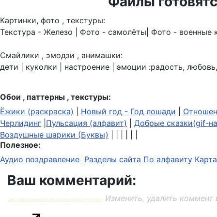
Файлы готовятс
Картинки, фото , текстуры:
Текстура - Железо | Фото - самолёты| Фото - военные 
Смайлики , эмодзи , анимашки:
дети | куколки | настроение | эмоции :радость, любовь,
Обои , паттерны , текстуры:
Ёжики (раскраска)
|
Новый год - Год лошади
|
Отношен
Черлидинг
|
Пульсация (алфавит)
|
Добрые сказки(gif-н
Воздушные шарики (Буквы)
| | | | | |
Полезное:
Аудио поздравление
Разделы сайта
По алфавиту
Карта
Ваш комментарий:
Изменить, удалить коммент 
Система комментирования SigComments