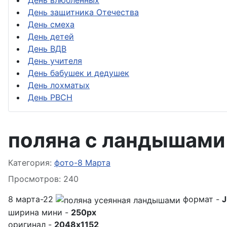
День влюблённых
День защитника Отечества
День смеха
День детей
День ВДВ
День учителя
День бабушек и дедушек
День лохматых
День РВСН
поляна с ландышами
Информация о материале
Категория:
фото-8 Марта
Просмотров: 240
8 марта-22
формат -
ширина мини -
250px
оригинал -
2048x1152