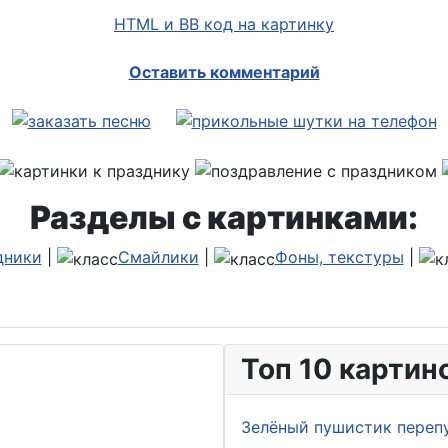
HTML и BB код на картинку
Оставить комментарий
Разделы с картинками:
дники
|
Смайлики
|
Фоны, текстуры
|
Топ 10 картин
Зелёный пушистик переп