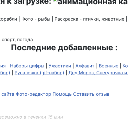
я к загрузке:
корабли | Фото - рыбы | Раскраска - птички, животные 
 спорт, погода
Последние добавленные :
ия
|
Наборы цифры
|
Ужастики
|
Алфавит
|
Военные
|
Ко
абор)
|
Русалочка (gif-набор)
|
Дед Мороз, Снегурочка и 
 сайта
Фото-редактор
Помощь
Оставить отзыв
возможно в течении 15 мин