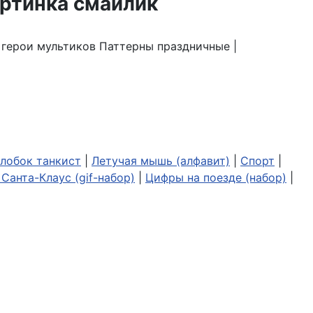
| герои мультиков Паттерны праздничные |
лобок танкист
|
Летучая мышь (алфавит)
|
Спорт
|
Санта-Клаус (gif-набор)
|
Цифры на поезде (набор)
|