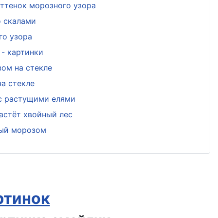
ттенок морозного узора
о скалами
го узора
- картинки
ом на стекле
а стекле
 с растущими елями
астёт хвойный лес
ный морозом
ртинок