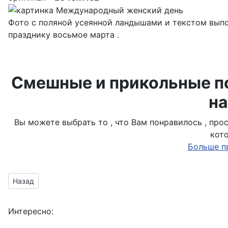
Фото с поляной усеянной ландышами и текстом вы
празднику восьмое марта .
Смешные и прикольные по
на
Вы можете выбрать то , что Вам понравилось , пр
кот
Больше п
Предыдущий материал: Шуточное поздравление для подруг
Назад
Интересно: