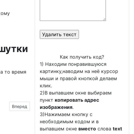
кому
 шутки
Как получить код?
1) Находим понравившуюся
картинку,наводим на неё курсор
на то время
мыши и правой кнопкой делаем
клик.
2)В выпавшем окне выбираем
пункт
копировать адрес
Следующий материал: с объёмной надписью
Вперед
изображения
.
3)Нажимаем кнопку с
необходимым кодом и в
выпавшем окне
вместо
слова
text