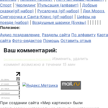
Спорт
|
Черлидинг
|
Пульсация (алфавит)
|
Добрые
сказки(gif-набор)
|
Русалочка (gif-набор)
|
Дед Мороз,
Снегурочка и Санта-Клаус (gif-набор)
|
Цифры на
поезде (набор)
|
Воздушные шарики (Буквы)
| | | | | |
Полезное:
Аудио поздравление
Разделы сайта
По алфавиту
Карта
сайта
Фото-редактор
Помощь
Оставить отзыв
Ваш комментарий:
Изменить, удалить
Система комментирования SigComments
коммент возможно в течении 15 мин
При создании сайта «Мир картинок» были