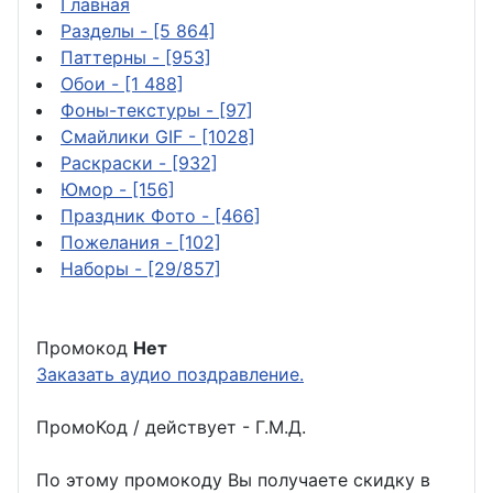
Главная
Разделы
- [5 864]
Паттерны
- [953]
Обои
- [1 488]
Фоны-текстуры
- [97]
Смайлики GIF
- [1028]
Раскраски
- [932]
Юмор
- [156]
Праздник Фото
- [466]
Пожелания
- [102]
Наборы
- [29/857]
Промокод
Нет
Заказать аудио поздравление.
ПромоКод / действует - Г.М.Д.
По этому промокоду Вы получаете скидку в