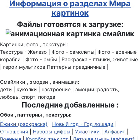
Информация о разделах Мира
картинок
Файлы готовятся к загрузке:
Картинки, фото , текстуры:
Текстура - Железо | Фото - самолёты| Фото - военные
корабли | Фото - рыбы | Раскраска - птички, животные
| герои мультиков Паттерны праздничные |
Смайлики , эмодзи , анимашки:
дети | куколки | настроение | эмоции :радость,
любовь, спорт, погода
Последние добавленные :
Обои , паттерны , текстуры:
Ёжики (раскраска)
|
Новый год - Год лошади
|
Отношения
|
Наборы цифры
|
Ужастики
|
Алфавит
|
Военные
|
Колобок танкист
|
Летучая мышь (алфавит)
|