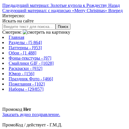
Предыдущий материал: Золотые купола к Рождеству
Назад
Следующий материал: с надписью «Merry Christmas»
Вперед
Интересно:
Искать на сайте
Поиск
Смотрим:
Главная
Разделы
- [5 864]
Паттерны
- [953]
Обои
- [1 488]
Фоны-текстуры
- [97]
Смайлики GIF
- [1028]
Раскраски
- [932]
Юмор
- [156]
Праздник Фото
- [466]
Пожелания
- [102]
Наборы
- [29/857]
Промокод
Нет
Заказать аудио поздравление.
ПромоКод / действует - Г.М.Д.