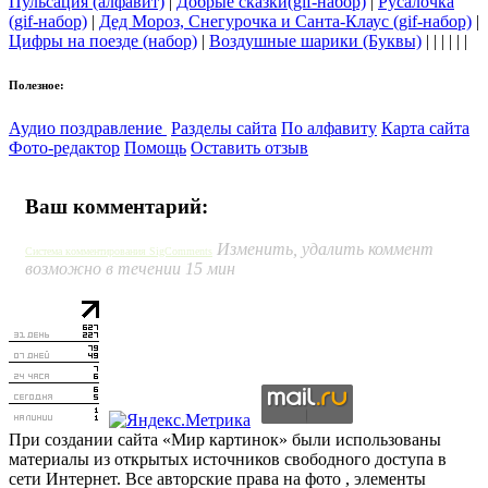
Пульсация (алфавит)
|
Добрые сказки(gif-набор)
|
Русалочка
(gif-набор)
|
Дед Мороз, Снегурочка и Санта-Клаус (gif-набор)
|
Цифры на поезде (набор)
|
Воздушные шарики (Буквы)
| | | | | |
Полезное:
Аудио поздравление
Разделы сайта
По алфавиту
Карта сайта
Фото-редактор
Помощь
Оставить отзыв
Ваш комментарий:
Изменить, удалить коммент
Система комментирования SigComments
возможно в течении 15 мин
При создании сайта «Мир картинок» были использованы
материалы из открытых источников свободного доступа в
сети Интернет. Все авторские права на фото , элементы