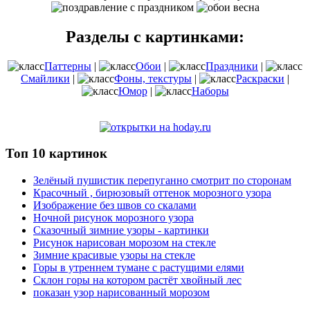
Разделы с картинками:
Паттерны
|
Обои
|
Праздники
|
Смайлики
|
Фоны, текстуры
|
Раскраски
|
Юмор
|
Наборы
Топ 10 картинок
Зелёный пушистик перепуганно смотрит по сторонам
Красочный , бирюзовый оттенок морозного узора
Изображение без швов со скалами
Ночной рисунок морозного узора
Сказочный зимние узоры - картинки
Рисунок нарисован морозом на стекле
Зимние красивые узоры на стекле
Горы в утреннем тумане с растущими елями
Склон горы на котором растёт хвойный лес
показан узор нарисованный морозом