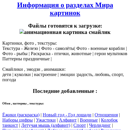
Информация о разделах Мира
картинок
Файлы готовятся к загрузке:
Картинки, фото , текстуры:
Текстура - Железо | Фото - самолёты| Фото - военные корабли |
Фото - рыбы | Раскраска - птички, животные | герои мультиков
Паттерны праздничные |
Смайлики , эмодзи , анимашки:
дети | куколки | настроение | эмоции :радость, любовь, спорт,
погода
Последние добавленные :
Обои , паттерны , текстуры:
Ёжики (раскраска)
|
Новый год - Год лошади
|
Отношения
|
Наборы цифры
|
Ужастики
|
Алфавит
|
Военные
|
Колобок
танкист
|
Летучая мышь (алфавит)
|
Спорт
|
Черлидинг
|