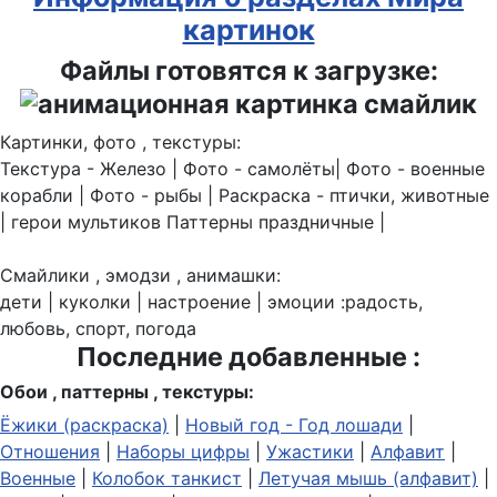
картинок
Файлы готовятся к загрузке:
Картинки, фото , текстуры:
Текстура - Железо | Фото - самолёты| Фото - военные
корабли | Фото - рыбы | Раскраска - птички, животные
| герои мультиков Паттерны праздничные |
Смайлики , эмодзи , анимашки:
дети | куколки | настроение | эмоции :радость,
любовь, спорт, погода
Последние добавленные :
Обои , паттерны , текстуры:
Ёжики (раскраска)
|
Новый год - Год лошади
|
Отношения
|
Наборы цифры
|
Ужастики
|
Алфавит
|
Военные
|
Колобок танкист
|
Летучая мышь (алфавит)
|