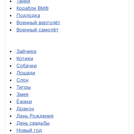
Танки
Корабли ВМФ
Подлодка
Военный вертолёт
Военный самолёт
Зайчики
Котики
Собачки
Лошади
Слон
Тигры
Змея
Ёжики
Дракон
День Рождения
День свадьбы
Новый год