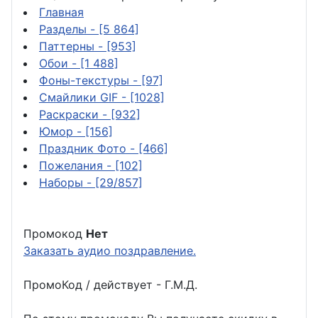
Главная
Разделы
- [5 864]
Паттерны
- [953]
Обои
- [1 488]
Фоны-текстуры
- [97]
Смайлики GIF
- [1028]
Раскраски
- [932]
Юмор
- [156]
Праздник Фото
- [466]
Пожелания
- [102]
Наборы
- [29/857]
Промокод
Нет
Заказать аудио поздравление.
ПромоКод / действует - Г.М.Д.