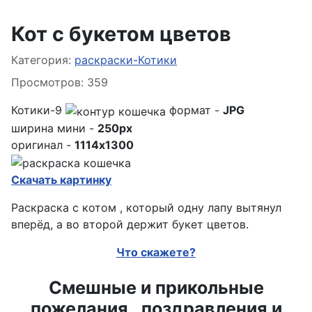
Кот с букетом цветов
Информация о материале
Категория:
раскраски-Котики
Просмотров: 359
Котики-9
формат -
JPG
ширина мини -
250px
оригинал -
1114x1300
Скачать картинку
Раскраска с котом , который одну лапу вытянул
вперёд, а во второй держит букет цветов.
Что скажете?
Смешные и прикольные
пожелания , поздравления и