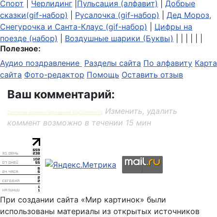
Спорт
|
Черлидинг
|
Пульсация (алфавит)
|
Добрые
сказки(gif-набор)
|
Русалочка (gif-набор)
|
Дед Мороз,
Снегурочка и Санта-Клаус (gif-набор)
|
Цифры на
поезде (набор)
|
Воздушные шарики (Буквы)
| | | | | |
Полезное:
Аудио поздравление
Разделы сайта
По алфавиту
Карта
сайта
Фото-редактор
Помощь
Оставить отзыв
Ваш комментарий:
Изменить, удалить
Система комментирования SigComments
коммент возможно в течении 15 мин
При создании сайта «Мир картинок» были
использованы материалы из открытых источников