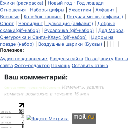
Ёжики (раскраска)
|
Новый год - Год лошади
|
Отношения
|
Наборы цифры
|
Ужастики
|
Алфавит
|
Военные
|
Колобок танкист
|
Летучая мышь (алфавит)
|
Спорт
|
Черлидинг
|
Пульсация (алфавит)
|
Добрые
сказки(gif-набор)
|
Русалочка (gif-набор)
|
Дед Мороз,
Снегурочка и Санта-Клаус (gif-набор)
|
Цифры на
поезде (набор)
|
Воздушные шарики (Буквы)
| | | | | |
Полезное:
Аудио поздравление
Разделы сайта
По алфавиту
Карта
сайта
Фото-редактор
Помощь
Оставить отзыв
Ваш комментарий:
Изменить, удалить
Система комментирования SigComments
коммент возможно в течении 15 мин