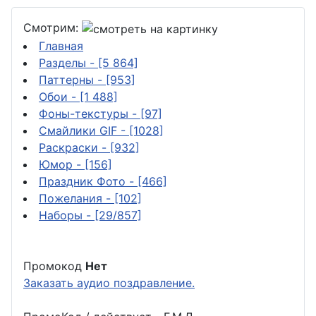
Смотрим:
Главная
Разделы
- [5 864]
Паттерны
- [953]
Обои
- [1 488]
Фоны-текстуры
- [97]
Смайлики GIF
- [1028]
Раскраски
- [932]
Юмор
- [156]
Праздник Фото
- [466]
Пожелания
- [102]
Наборы
- [29/857]
Промокод
Нет
Заказать аудио поздравление.