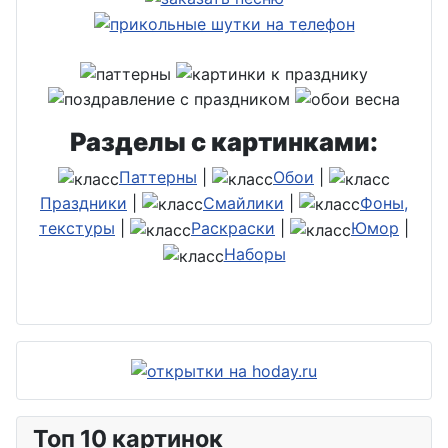
Разделы с картинками:
Паттерны
|
Обои
|
Праздники
|
Смайлики
|
Фоны,
текстуры
|
Раскраски
|
Юмор
|
Наборы
Топ 10 картинок