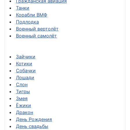
Гражданская авиация
Танки
Корабли ВМФ
Подлодка
Военный вертолёт
Военный самолёт
Зайчики
Котики
Собачки
Лошади
Слон
Тигры
Змея
Ёжики
Дракон
День Рождения
День свадьбы