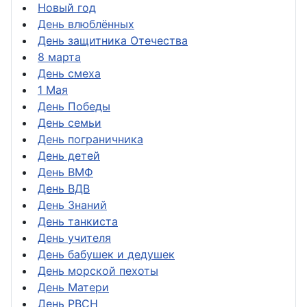
Новый год
День влюблённых
День защитника Отечества
8 марта
День смеха
1 Мая
День Победы
День семьи
День пограничника
День детей
День ВМФ
День ВДВ
День Знаний
День танкиста
День учителя
День бабушек и дедушек
День морской пехоты
День Матери
День РВСН