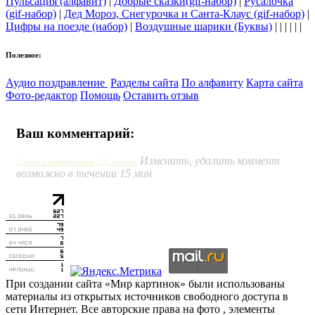
Пульсация (алфавит)
|
Добрые сказки(gif-набор)
|
Русалочка
(gif-набор)
|
Дед Мороз, Снегурочка и Санта-Клаус (gif-набор)
|
Цифры на поезде (набор)
|
Воздушные шарики (Буквы)
| | | | | |
Полезное:
Аудио поздравление
Разделы сайта
По алфавиту
Карта сайта
Фото-редактор
Помощь
Оставить отзыв
Ваш комментарий:
Изменить, удалить коммент
Система комментирования SigComments
возможно в течении 15 мин
При создании сайта «Мир картинок» были использованы
материалы из открытых источников свободного доступа в
сети Интернет. Все авторские права на фото , элементы