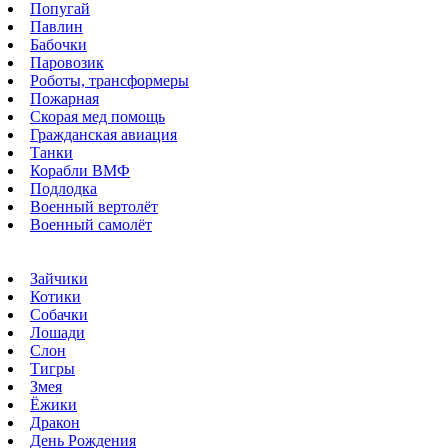
Попугай
Павлин
Бабочки
Паровозик
Роботы, трансформеры
Пожарная
Скорая мед помощь
Гражданская авиация
Танки
Корабли ВМФ
Подлодка
Военный вертолёт
Военный самолёт
Зайчики
Котики
Собачки
Лошади
Слон
Тигры
Змея
Ёжики
Дракон
День Рождения