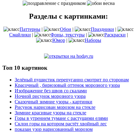
Разделы с картинками:
Паттерны
|
Обои
|
Праздники
|
Смайлики
|
Фоны, текстуры
|
Раскраски
|
Юмор
|
Наборы
Топ 10 картинок
Зелёный пушистик перепуганно смотрит по сторонам
Красочный , бирюзовый оттенок морозного узора
Изображение без швов со скалами
Ночной рисунок морозного узора
Сказочный зимние узоры - картинки
Рисунок нарисован морозом на стекле
Зимние красивые узоры на стекле
Горы в утреннем тумане с растущими елями
Склон горы на котором растёт хвойный лес
показан узор нарисованный морозом