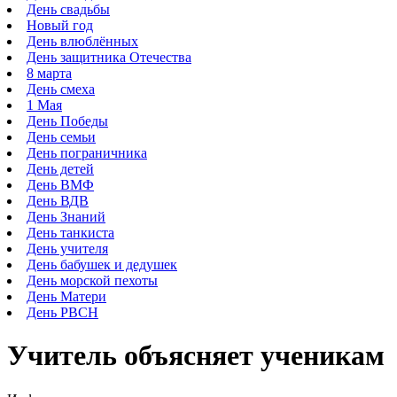
День свадьбы
Новый год
День влюблённых
День защитника Отечества
8 марта
День смеха
1 Мая
День Победы
День семьи
День пограничника
День детей
День ВМФ
День ВДВ
День Знаний
День танкиста
День учителя
День бабушек и дедушек
День морской пехоты
День Матери
День РВСН
Учитель объясняет ученикам