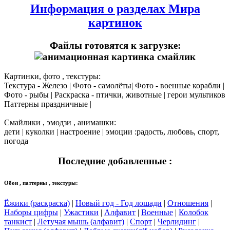
Информация о разделах Мира
картинок
Файлы готовятся к загрузке:
Картинки, фото , текстуры:
Текстура - Железо | Фото - самолёты| Фото - военные корабли |
Фото - рыбы | Раскраска - птички, животные | герои мультиков
Паттерны праздничные |
Смайлики , эмодзи , анимашки:
дети | куколки | настроение | эмоции :радость, любовь, спорт,
погода
Последние добавленные :
Обои , паттерны , текстуры:
Ёжики (раскраска)
|
Новый год - Год лошади
|
Отношения
|
Наборы цифры
|
Ужастики
|
Алфавит
|
Военные
|
Колобок
танкист
|
Летучая мышь (алфавит)
|
Спорт
|
Черлидинг
|