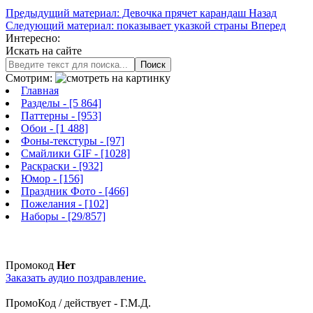
Предыдущий материал: Девочка прячет карандаш
Назад
Следующий материал: показывает указкой страны
Вперед
Интересно:
Искать на сайте
Поиск
Смотрим:
Главная
Разделы
- [5 864]
Паттерны
- [953]
Обои
- [1 488]
Фоны-текстуры
- [97]
Смайлики GIF
- [1028]
Раскраски
- [932]
Юмор
- [156]
Праздник Фото
- [466]
Пожелания
- [102]
Наборы
- [29/857]
Промокод
Нет
Заказать аудио поздравление.
ПромоКод / действует - Г.М.Д.