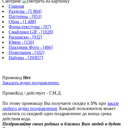
Смотрим:
Главная
Разделы
- [5 864]
Паттерны
- [953]
Обои
- [1 488]
Фоны-текстуры
- [97]
Смайлики GIF
- [1028]
Раскраски
- [932]
Юмор
- [156]
Праздник Фото
- [466]
Пожелания
- [102]
Наборы
- [29/857]
Промокод
Нет
Заказать аудио поздравление.
ПромоКод / действует - Г.М.Д.
По этому промокоду Вы получаете скидку в
5%
при
заказе
любого аудио поздравления
. Каждый пользователь может
оплатить со скидкой одно поздравление до конца срока
действия кода.
Поздравляйте своих родных и близких Вам людей и будет