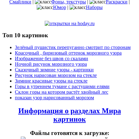
Смайлики
|
Фоны, текстуры
|
Раскраски
|
Юмор
|
Наборы
Топ 10 картинок
Зелёный пушистик перепуганно смотрит по сторонам
Красочный , бирюзовый оттенок морозного узора
Изображение без швов со скалами
Ночной рисунок морозного узора
Сказочный зимние узоры - картинки
Рисунок нарисован морозом на стекле
Зимние красивые узоры на стекле
Горы в утреннем тумане с растущими елями
Склон горы на котором растёт хвойный лес
показан узор нарисованный морозом
Информация о разделах Мира
картинок
Файлы готовятся к загрузке: