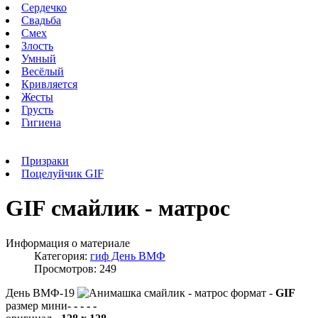
Сердечко
Свадьба
Смех
Злость
Умный
Весёлый
Кривляется
Жесты
Грусть
Гигиена
Призраки
Поцелуйчик GIF
GIF смайлик - матрос
Информация о материале
Категория:
гиф День ВМФ
Просмотров: 249
День ВМФ-19
формат -
GIF
размер мини-
- - - -