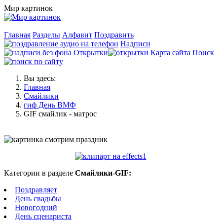
Мир картинок
Главная
Разделы
Алфавит
Поздравить
Надписи
Открытки
Карта сайта
Поиск
Вы здесь:
Главная
Смайлики
гиф День ВМФ
GIF смайлик - матрос
Категории в разделе
Смайлики-GIF:
Поздравляет
День свадьбы
Новогодний
День сценариста