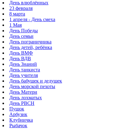
День влюблённых
23 февраля
8 марта
1 апреля - День смеха
1 Мая
День Победы
День семьи
День пограничника
День детей, ребёнка
День ВМФ
День ВДВ
День Знаний
День танкиста
День учителя
День бабушек и дедушек
День морской пехоты
День Матери
День лохматых
День РВСН
Пушок
Арбузик
Клубничка
Рыбачок