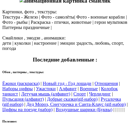
Картинки, фото , текстуры:
Текстура - Железо | Фото - самолёты| Фото - военные корабли |
Фото - рыбы | Раскраска - птички, животные | герои мультиков
Паттерны праздничные |
Смайлики , эмодзи , анимашки:
дети | куколки | настроение | эмоции :радость, любовь, спорт,
погода
Последние добавленные :
Обои , паттерны , текстуры:
Ёжики (раскраска)
|
Новый год - Год лошади
|
Отношения
|
Наборы цифры
|
Ужастики
|
Алфавит
|
Военные
|
Колобок
танкист
|
Летучая мышь (алфавит)
|
Спорт
|
Черлидинг
|
Пульсация (алфавит)
|
Добрые сказки(gif-набор)
|
Русалочка
(gif-набор)
|
Дед Мороз, Снегурочка и Санта-Клаус (gif-набор)
|
Цифры на поезде (набор)
|
Воздушные шарики (Буквы)
| | | | | |
Полезное: