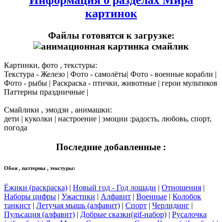
картинок
Файлы готовятся к загрузке:
Картинки, фото , текстуры:
Текстура - Железо | Фото - самолёты| Фото - военные корабли |
Фото - рыбы | Раскраска - птички, животные | герои мультиков
Паттерны праздничные |
Смайлики , эмодзи , анимашки:
дети | куколки | настроение | эмоции :радость, любовь, спорт,
погода
Последние добавленные :
Обои , паттерны , текстуры:
Ёжики (раскраска)
|
Новый год - Год лошади
|
Отношения
|
Наборы цифры
|
Ужастики
|
Алфавит
|
Военные
|
Колобок
танкист
|
Летучая мышь (алфавит)
|
Спорт
|
Черлидинг
|
Пульсация (алфавит)
|
Добрые сказки(gif-набор)
|
Русалочка