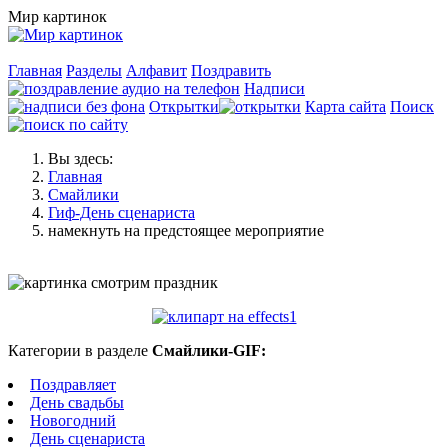
Мир картинок
Главная
Разделы
Алфавит
Поздравить
Надписи
Открытки
Карта сайта
Поиск
Вы здесь:
Главная
Смайлики
Гиф-День сценариста
намекнуть на предстоящее мероприятие
Категории в разделе
Смайлики-GIF:
Поздравляет
День свадьбы
Новогодний
День сценариста