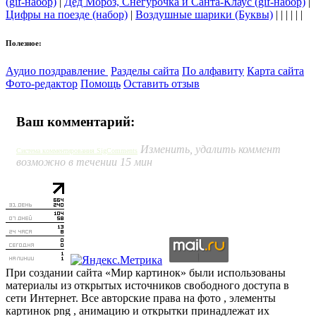
(gif-набор)
|
Дед Мороз, Снегурочка и Санта-Клаус (gif-набор)
|
Цифры на поезде (набор)
|
Воздушные шарики (Буквы)
| | | | | |
Полезное:
Аудио поздравление
Разделы сайта
По алфавиту
Карта сайта
Фото-редактор
Помощь
Оставить отзыв
Ваш комментарий:
Изменить, удалить коммент
Система комментирования SigComments
возможно в течении 15 мин
При создании сайта «Мир картинок» были использованы
материалы из открытых источников свободного доступа в
сети Интернет. Все авторские права на фото , элементы
картинок png , анимацию и открытки принадлежат их