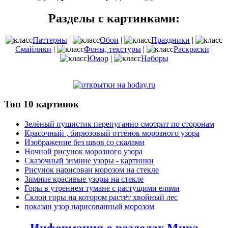
Разделы с картинками:
Паттерны
|
Обои
|
Праздники
|
Смайлики
|
Фоны, текстуры
|
Раскраски
|
Юмор
|
Наборы
Топ 10 картинок
Зелёный пушистик перепуганно смотрит по сторонам
Красочный , бирюзовый оттенок морозного узора
Изображение без швов со скалами
Ночной рисунок морозного узора
Сказочный зимние узоры - картинки
Рисунок нарисован морозом на стекле
Зимние красивые узоры на стекле
Горы в утреннем тумане с растущими елями
Склон горы на котором растёт хвойный лес
показан узор нарисованный морозом
Информация о разделах Мира