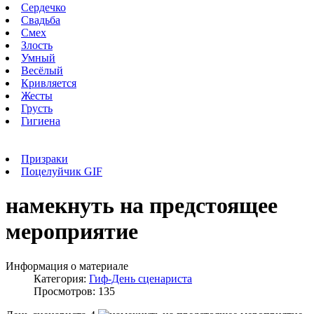
Сердечко
Свадьба
Смех
Злость
Умный
Весёлый
Кривляется
Жесты
Грусть
Гигиена
Призраки
Поцелуйчик GIF
намекнуть на предстоящее
мероприятие
Информация о материале
Категория:
Гиф-День сценариста
Просмотров: 135