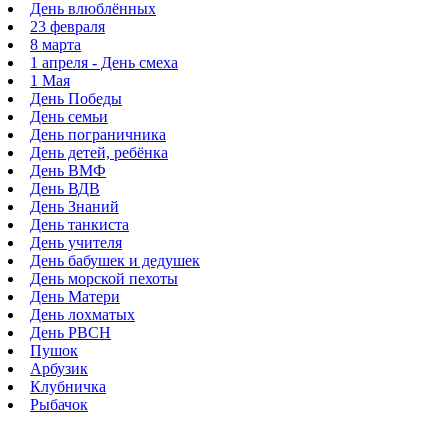
День влюблённых
23 февраля
8 марта
1 апреля - День смеха
1 Мая
День Победы
День семьи
День пограничника
День детей, ребёнка
День ВМФ
День ВДВ
День Знаний
День танкиста
День учителя
День бабушек и дедушек
День морской пехоты
День Матери
День лохматых
День РВСН
Пушок
Арбузик
Клубничка
Рыбачок