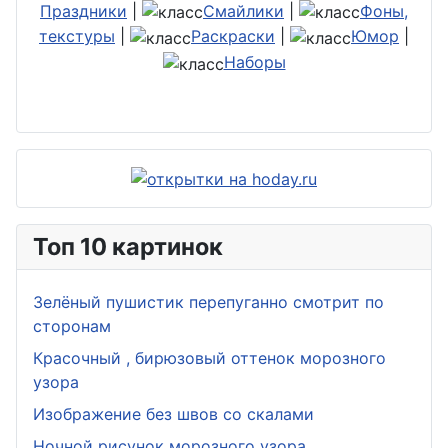
Праздники
|
Смайлики
|
Фоны,
текстуры
|
Раскраски
|
Юмор
|
Наборы
Топ 10 картинок
Зелёный пушистик перепуганно смотрит по
сторонам
Красочный , бирюзовый оттенок морозного
узора
Изображение без швов со скалами
Ночной рисунок морозного узора