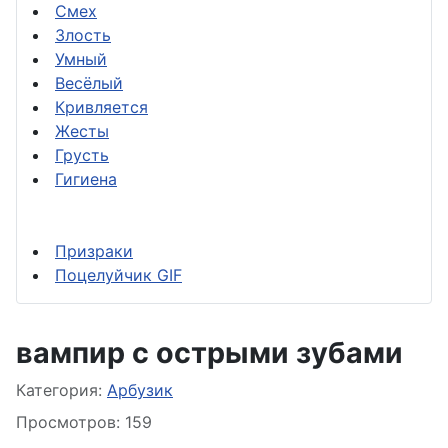
Смех
Злость
Умный
Весёлый
Кривляется
Жесты
Грусть
Гигиена
Призраки
Поцелуйчик GIF
вампир с острыми зубами
Информация о материале
Категория:
Арбузик
Просмотров: 159