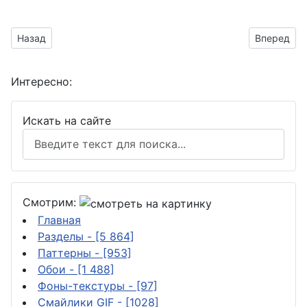
Предыдущий материал: работающий за компьютером
Следующий
Назад
Вперед
Интересно:
Искать на сайте
Смотрим:
Главная
Разделы
- [5 864]
Паттерны
- [953]
Обои
- [1 488]
Фоны-текстуры
- [97]
Смайлики GIF
- [1028]