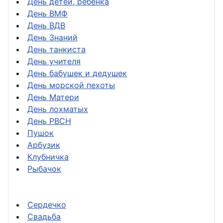
День детей, ребёнка
День ВМФ
День ВДВ
День Знаний
День танкиста
День учителя
День бабушек и дедушек
День морской пехоты
День Матери
День лохматых
День РВСН
Пушок
Арбузик
Клубничка
Рыбачок
Сердечко
Свадьба