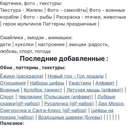
Картинки, фото , текстуры:
Текстура - Железо | Фото - самолёты| Фото - военные
корабли | Фото - рыбы | Раскраска - птички, животные
| герои мультиков Паттерны праздничные |
Смайлики , эмодзи , анимашки:
дети | куколки | настроение | эмоции :радость,
любовь, спорт, погода
Последние добавленные :
Обои , паттерны , текстуры:
Ёжики (раскраска)
|
Новый год - Год лошади
|
Отношения
|
Наборы цифры
|
Ужастики
|
Алфавит
|
Военные
|
Колобок танкист
|
Летучая мышь (алфавит)
|
Спорт
|
Черлидинг
|
Пульсация (алфавит)
|
Добрые
сказки(gif-набор)
|
Русалочка (gif-набор)
|
Дед Мороз,
Снегурочка и Санта-Клаус (gif-набор)
|
Цифры на
поезде (набор)
|
Воздушные шарики (Буквы)
| | | | | |
Полезное: