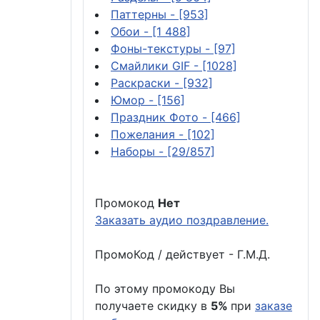
Паттерны
- [953]
Обои
- [1 488]
Фоны-текстуры
- [97]
Смайлики GIF
- [1028]
Раскраски
- [932]
Юмор
- [156]
Праздник Фото
- [466]
Пожелания
- [102]
Наборы
- [29/857]
Промокод
Нет
Заказать аудио поздравление.
ПромоКод / действует - Г.М.Д.
По этому промокоду Вы
получаете скидку в
5%
при
заказе