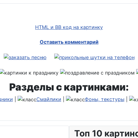
HTML и BB код на картинку
Оставить комментарий
Разделы с картинками:
дники
|
Смайлики
|
Фоны, текстуры
|
Топ 10 картин