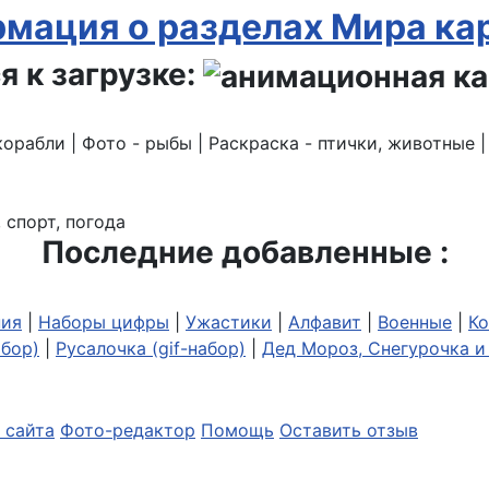
мация о разделах Мира ка
я к загрузке:
корабли | Фото - рыбы | Раскраска - птички, животные 
 спорт, погода
Последние добавленные :
ия
|
Наборы цифры
|
Ужастики
|
Алфавит
|
Военные
|
Ко
абор)
|
Русалочка (gif-набор)
|
Дед Мороз, Снегурочка и 
 сайта
Фото-редактор
Помощь
Оставить отзыв