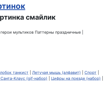
ртинок
| герои мультиков Паттерны праздничные |
лобок танкист
|
Летучая мышь (алфавит)
|
Спорт
|
Санта-Клаус (gif-набор)
|
Цифры на поезде (набор)
|