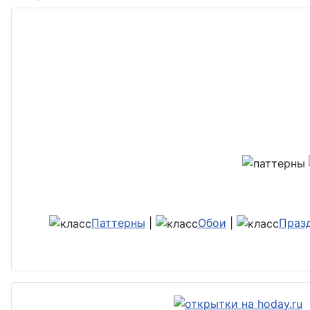
Паттерны
|
Обои
|
Праз