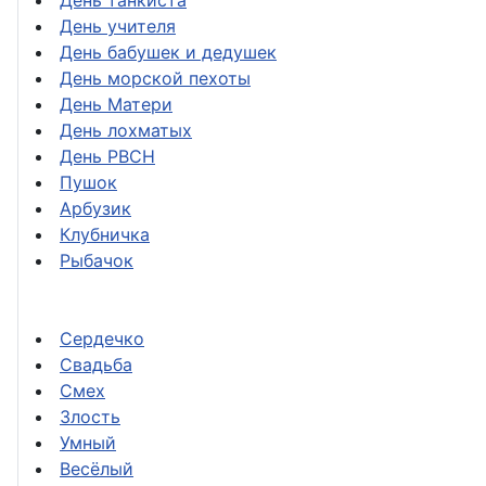
День танкиста
День учителя
День бабушек и дедушек
День морской пехоты
День Матери
День лохматых
День РВСН
Пушок
Арбузик
Клубничка
Рыбачок
Сердечко
Свадьба
Смех
Злость
Умный
Весёлый