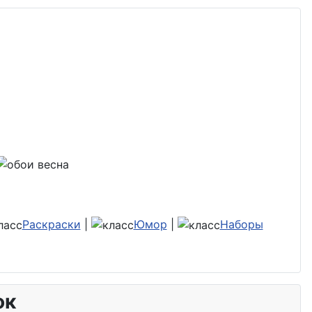
Раскраски
|
Юмор
|
Наборы
ок