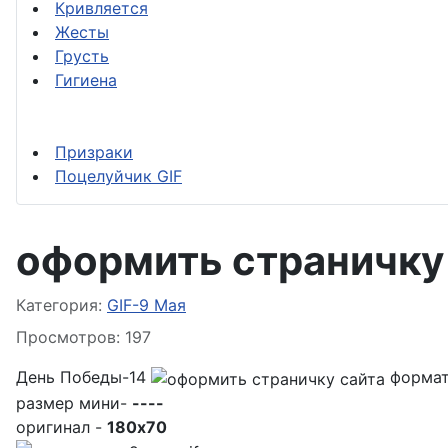
Кривляется
Жесты
Грусть
Гигиена
Призраки
Поцелуйчик GIF
оформить страничку
Информация о материале
Категория:
GIF-9 Мая
Просмотров: 197
День Победы-14
формат
размер мини-
----
оригинал -
180x70