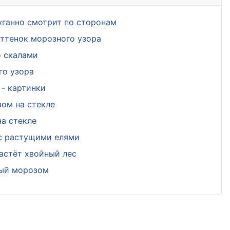
уганно смотрит по сторонам
ттенок морозного узора
о скалами
го узора
- картинки
ом на стекле
а стекле
 с растущими елями
астёт хвойный лес
ный морозом