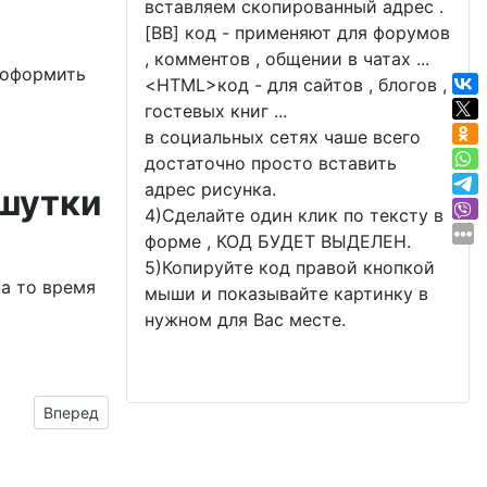
вставляем скопированный адрес .
[BB] код - применяют для форумов
, комментов , общении в чатах ...
 оформить
<
HTML
>код - для сайтов , блогов ,
гостевых книг ...
в социальных сетях чаше всего
достаточно просто вставить
адрес рисунка.
 шутки
4)Сделайте один клик по тексту в
форме , КОД БУДЕТ ВЫДЕЛЕН.
5)Копируйте код правой кнопкой
на то время
мыши и показывайте картинку в
нужном для Вас месте.
Следующий материал: с орденом и звёздочками
Вперед