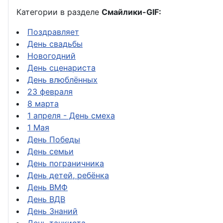
Категории в разделе
Смайлики-GIF:
Поздравляет
День свадьбы
Новогодний
День сценариста
День влюблённых
23 февраля
8 марта
1 апреля - День смеха
1 Мая
День Победы
День семьи
День пограничника
День детей, ребёнка
День ВМФ
День ВДВ
День Знаний