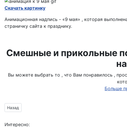
Скачать картинку
Анимационная надпись - «9 мая» , которая выполнен
страничку сайта к празднику.
Смешные и прикольные по
на
Вы можете выбрать то , что Вам понравилось , пр
кот
Больше п
Предыдущий материал: Вечный огонь без фона
Назад
Интересно: