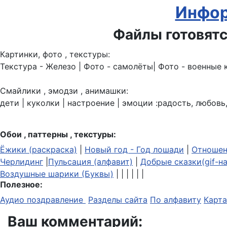
Инфор
Файлы готовятс
Картинки, фото , текстуры:
Текстура - Железо | Фото - самолёты| Фото - военные 
Смайлики , эмодзи , анимашки:
дети | куколки | настроение | эмоции :радость, любовь,
Обои , паттерны , текстуры:
Ёжики (раскраска)
|
Новый год - Год лошади
|
Отношен
Черлидинг
|
Пульсация (алфавит)
|
Добрые сказки(gif-н
Воздушные шарики (Буквы)
| | | | | |
Полезное:
Аудио поздравление
Разделы сайта
По алфавиту
Карта
Ваш комментарий: