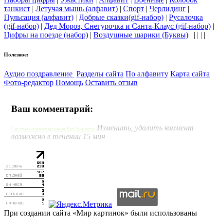
танкист
|
Летучая мышь (алфавит)
|
Спорт
|
Черлидинг
|
Пульсация (алфавит)
|
Добрые сказки(gif-набор)
|
Русалочка
(gif-набор)
|
Дед Мороз, Снегурочка и Санта-Клаус (gif-набор)
|
Цифры на поезде (набор)
|
Воздушные шарики (Буквы)
| | | | | |
Полезное:
Аудио поздравление
Разделы сайта
По алфавиту
Карта сайта
Фото-редактор
Помощь
Оставить отзыв
Ваш комментарий:
Изменить, удалить коммент
Система комментирования SigComments
возможно в течении 15 мин
При создании сайта «Мир картинок» были использованы