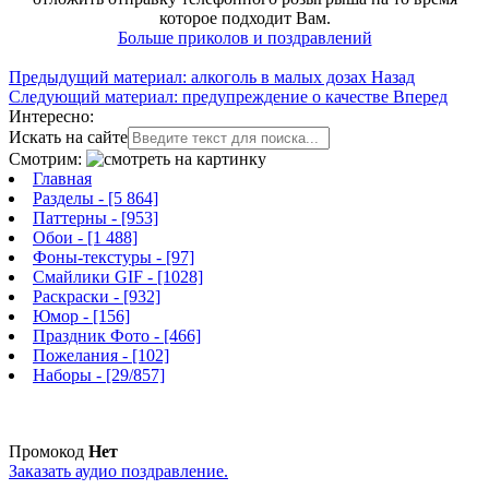
которое подходит Вам.
Больше приколов и поздравлений
Предыдущий материал: алкоголь в малых дозах
Назад
Следующий материал: предупреждение о качестве
Вперед
Интересно:
Искать на сайте
Смотрим:
Главная
Разделы
- [5 864]
Паттерны
- [953]
Обои
- [1 488]
Фоны-текстуры
- [97]
Смайлики GIF
- [1028]
Раскраски
- [932]
Юмор
- [156]
Праздник Фото
- [466]
Пожелания
- [102]
Наборы
- [29/857]
Промокод
Нет
Заказать аудио поздравление.