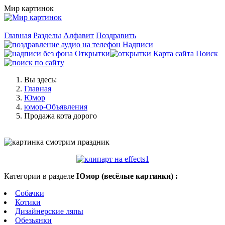
Мир картинок
Главная
Разделы
Алфавит
Поздравить
Надписи
Открытки
Карта сайта
Поиск
Вы здесь:
Главная
Юмор
юмор-Объявления
Продажа кота дорого
Категории в разделе
Юмор (весёлые картинки) :
Собачки
Котики
Дизайнерские ляпы
Обезьянки