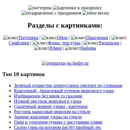
Разделы с картинками:
Паттерны
|
Обои
|
Праздники
|
Смайлики
|
Фоны, текстуры
|
Раскраски
|
Юмор
|
Наборы
Топ 10 картинок
Зелёный пушистик перепуганно смотрит по сторонам
Красочный , бирюзовый оттенок морозного узора
Изображение без швов со скалами
Ночной рисунок морозного узора
Сказочный зимние узоры - картинки
Рисунок нарисован морозом на стекле
Зимние красивые узоры на стекле
Горы в утреннем тумане с растущими елями
Склон горы на котором растёт хвойный лес