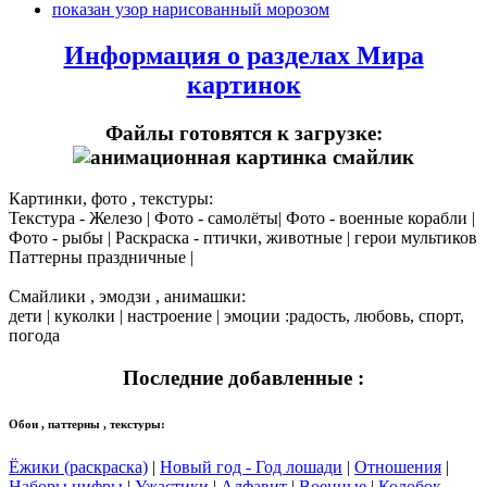
показан узор нарисованный морозом
Информация о разделах Мира
картинок
Файлы готовятся к загрузке:
Картинки, фото , текстуры:
Текстура - Железо | Фото - самолёты| Фото - военные корабли |
Фото - рыбы | Раскраска - птички, животные | герои мультиков
Паттерны праздничные |
Смайлики , эмодзи , анимашки:
дети | куколки | настроение | эмоции :радость, любовь, спорт,
погода
Последние добавленные :
Обои , паттерны , текстуры:
Ёжики (раскраска)
|
Новый год - Год лошади
|
Отношения
|
Наборы цифры
|
Ужастики
|
Алфавит
|
Военные
|
Колобок