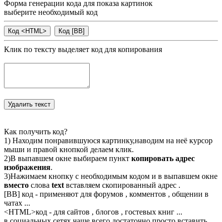
Форма генерации кода для показа картинок
выберите необходимый код
Клик по тексту выделяет код для копирования
Как получить код?
1) Находим понравившуюся картинку,наводим на неё курсор
мыши и правой кнопкой делаем клик.
2)В выпавшем окне выбираем пункт
копировать адрес
изображения
.
3)Нажимаем кнопку с необходимым кодом и в выпавшем окне
вместо
слова
text
вставляем скопированный адрес .
[BB] код - применяют для форумов , комментов , общении в
чатах ...
<
HTML
>код - для сайтов , блогов , гостевых книг ...
в социальных сетях чаше всего достаточно просто вставить