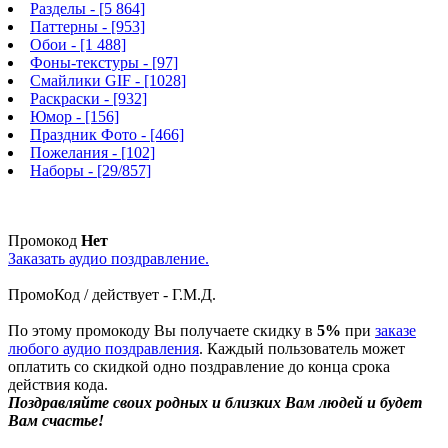
Разделы
- [5 864]
Паттерны
- [953]
Обои
- [1 488]
Фоны-текстуры
- [97]
Смайлики GIF
- [1028]
Раскраски
- [932]
Юмор
- [156]
Праздник Фото
- [466]
Пожелания
- [102]
Наборы
- [29/857]
Промокод
Нет
Заказать аудио поздравление.
ПромоКод / действует - Г.М.Д.
По этому промокоду Вы получаете скидку в
5%
при
заказе
любого аудио поздравления
. Каждый пользователь может
оплатить со скидкой одно поздравление до конца срока
действия кода.
Поздравляйте своих родных и близких Вам людей и будет
Вам счастье!