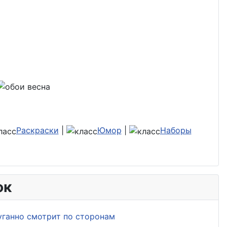
Раскраски
|
Юмор
|
Наборы
ок
уганно смотрит по сторонам