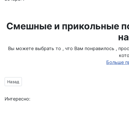
Смешные и прикольные по
на
Вы можете выбрать то , что Вам понравилось , пр
кот
Больше п
Предыдущий материал: может быстро превратить
Назад
Интересно: