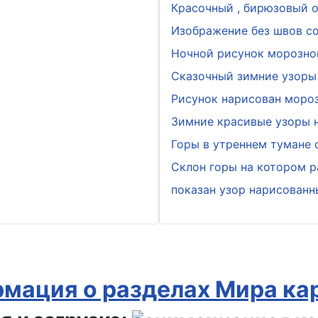
Красочный , бирюзовый о
Изображение без швов с
Ночной рисунок морозно
Сказочный зимние узоры 
Рисунок нарисован мороз
Зимние красивые узоры н
Горы в утреннем тумане
Склон горы на котором р
показан узор нарисован
мация о разделах Мира ка