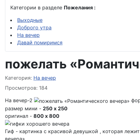
Категории в разделе
Пожелания :
Выходные
Доброго утра
На вечер
Давай помиримся
пожелать «Романтич
Информация о материале
Категория:
На вечер
Просмотров: 184
На вечер-2
фо
размер мини -
250 x 250
оригинал -
800 x 800
Гиф - картинка с красивой девушкой , которая лежи
вечера».