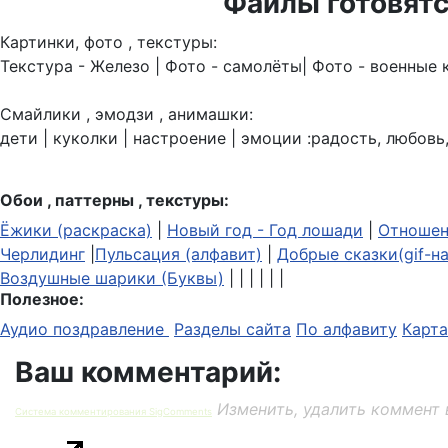
Файлы готовятс
Картинки, фото , текстуры:
Текстура - Железо | Фото - самолёты| Фото - военные 
Смайлики , эмодзи , анимашки:
дети | куколки | настроение | эмоции :радость, любовь,
Обои , паттерны , текстуры:
Ёжики (раскраска)
|
Новый год - Год лошади
|
Отношен
Черлидинг
|
Пульсация (алфавит)
|
Добрые сказки(gif-н
Воздушные шарики (Буквы)
| | | | | |
Полезное:
Аудио поздравление
Разделы сайта
По алфавиту
Карта
Ваш комментарий:
Изменить, удалить коммент 
Система комментирования SigComments