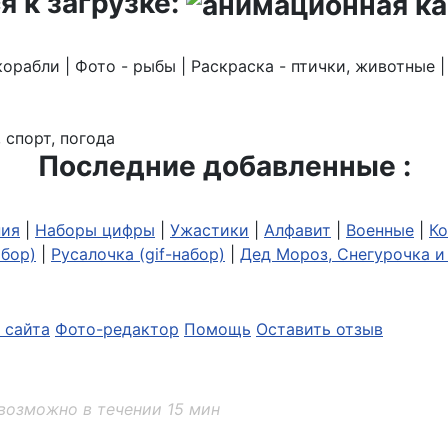
я к загрузке:
корабли | Фото - рыбы | Раскраска - птички, животные 
 спорт, погода
Последние добавленные :
ия
|
Наборы цифры
|
Ужастики
|
Алфавит
|
Военные
|
Ко
абор)
|
Русалочка (gif-набор)
|
Дед Мороз, Снегурочка и 
 сайта
Фото-редактор
Помощь
Оставить отзыв
возможно в течении 15 мин