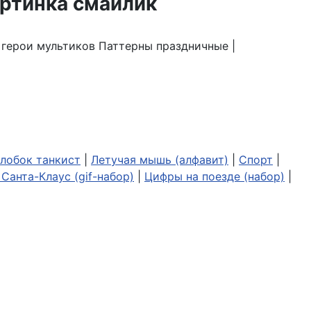
| герои мультиков Паттерны праздничные |
лобок танкист
|
Летучая мышь (алфавит)
|
Спорт
|
Санта-Клаус (gif-набор)
|
Цифры на поезде (набор)
|