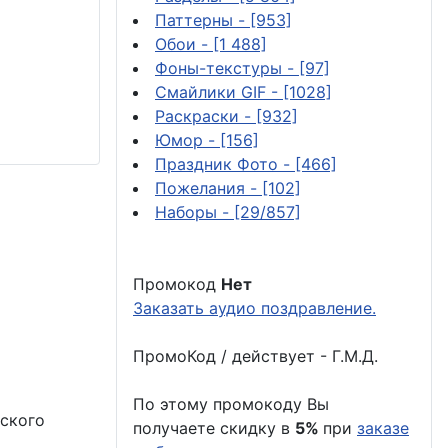
Паттерны
- [953]
Обои
- [1 488]
Фоны-текстуры
- [97]
Смайлики GIF
- [1028]
Раскраски
- [932]
Юмор
- [156]
Праздник Фото
- [466]
Пожелания
- [102]
Наборы
- [29/857]
Промокод
Нет
Заказать аудио поздравление.
ПромоКод / действует - Г.М.Д.
По этому промокоду Вы
еского
получаете скидку в
5%
при
заказе