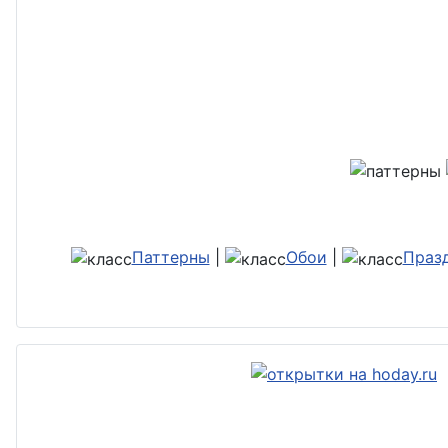
Паттерны
|
Обои
|
Праз