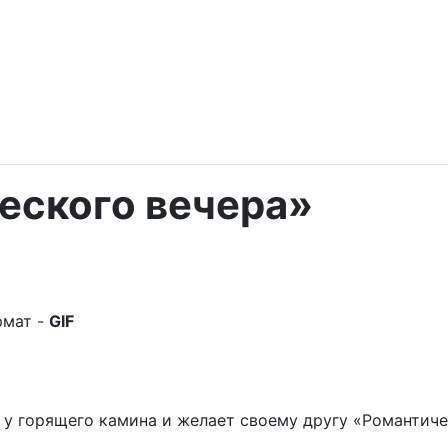
еского вечера»
рмат -
GIF
т у горящего камина и желает своему другу «Романтич