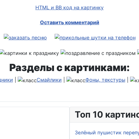
HTML и BB код на картинку
Оставить комментарий
Разделы с картинками:
дники
|
Смайлики
|
Фоны, текстуры
|
Топ 10 картин
Зелёный пушистик переп