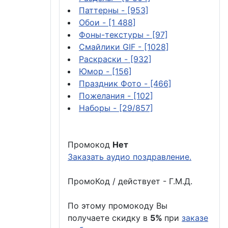
Паттерны
- [953]
Обои
- [1 488]
Фоны-текстуры
- [97]
Смайлики GIF
- [1028]
Раскраски
- [932]
Юмор
- [156]
Праздник Фото
- [466]
Пожелания
- [102]
Наборы
- [29/857]
Промокод
Нет
Заказать аудио поздравление.
ПромоКод / действует - Г.М.Д.
По этому промокоду Вы
получаете скидку в
5%
при
заказе