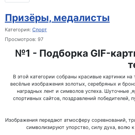
Призёры, медалисты
Информация о материале
Категория:
Спорт
Просмотров: 97
№1
- Подборка GIF-кар
т
В этой категории собраны красивые картинки на 
весёлые изображения золотых, серебряных и бронз
наградных лент и символов успеха. Шуточные ,
спортивных сайтов, поздравлений победителей, п
Изображения передают атмосферу соревнований, три
символизируют упорство, силу духа, волю 