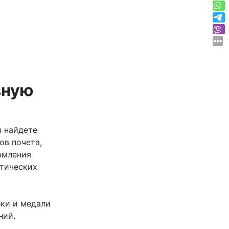
вную
ы найдете
ов почета,
рмления
атических
бки и медали
ний.