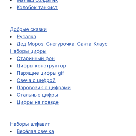
Малыш солдатик
Колобок танкист
Добрые сказки
Русалка
Дед Мороз, Снегурочка, Санта-Клаус
Наборы цифры
Старинный фон
Цифры конструктор
Парящие цифры gif
Свеча с цифрой
Паровозик с цифрами
Стальные цифры
Цифры на поезде
Наборы алфавит
Весёлая свечка