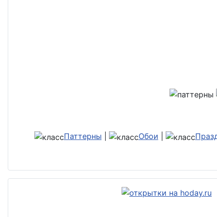
Паттерны
|
Обои
|
Праз