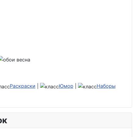
Раскраски
|
Юмор
|
Наборы
ок