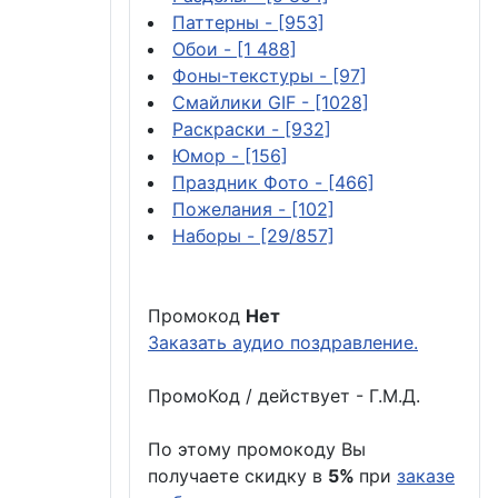
Паттерны
- [953]
Обои
- [1 488]
Фоны-текстуры
- [97]
Смайлики GIF
- [1028]
Раскраски
- [932]
Юмор
- [156]
Праздник Фото
- [466]
Пожелания
- [102]
Наборы
- [29/857]
Промокод
Нет
Заказать аудио поздравление.
ПромоКод / действует - Г.М.Д.
По этому промокоду Вы
получаете скидку в
5%
при
заказе