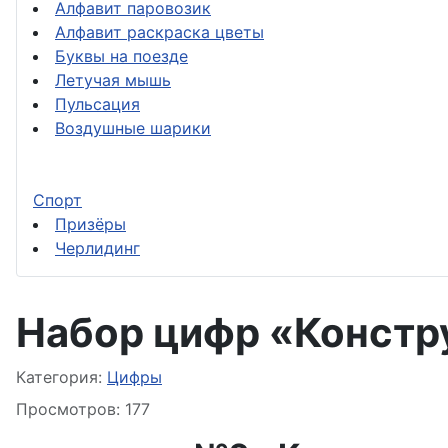
Алфавит паровозик
Алфавит раскраска цветы
Буквы на поезде
Летучая мышь
Пульсация
Воздушные шарики
Спорт
Призёры
Черлидинг
Набор цифр «Констр
Информация о материале
Категория:
Цифры
Просмотров: 177