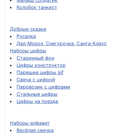
Малыш солдатик
Колобок танкист
Добрые сказки
Русалка
Дед Мороз, Снегурочка, Санта-Клаус
Наборы цифры
Старинный фон
Цифры конструктор
Парящие цифры gif
Свеча с цифрой
Паровозик с цифрами
Стальные цифры
Цифры на поезде
Наборы алфавит
Весёлая свечка