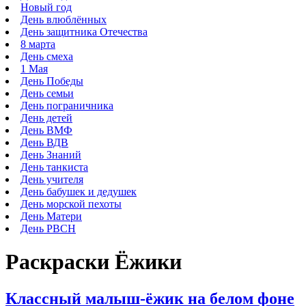
Новый год
День влюблённых
День защитника Отечества
8 марта
День смеха
1 Мая
День Победы
День семьи
День пограничника
День детей
День ВМФ
День ВДВ
День Знаний
День танкиста
День учителя
День бабушек и дедушек
День морской пехоты
День Матери
День РВСН
Раскраски Ёжики
Классный малыш-ёжик на белом фоне