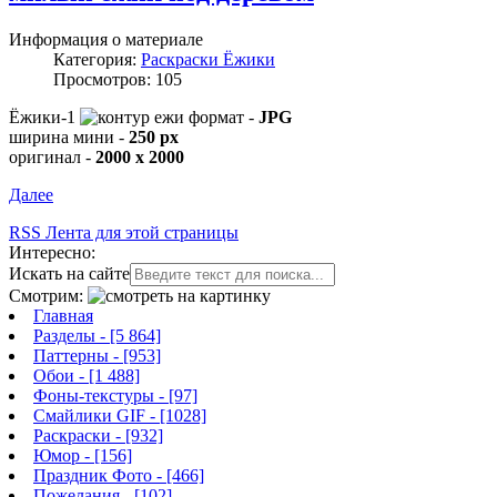
Информация о материале
Категория:
Раскраски Ёжики
Просмотров: 105
Ёжики-1
формат -
JPG
ширина мини -
250 px
оригинал -
2000 x 2000
Далее
RSS Лента для этой страницы
Интересно:
Искать на сайте
Смотрим:
Главная
Разделы
- [5 864]
Паттерны
- [953]
Обои
- [1 488]
Фоны-текстуры
- [97]
Смайлики GIF
- [1028]
Раскраски
- [932]
Юмор
- [156]
Праздник Фото
- [466]
Пожелания
- [102]