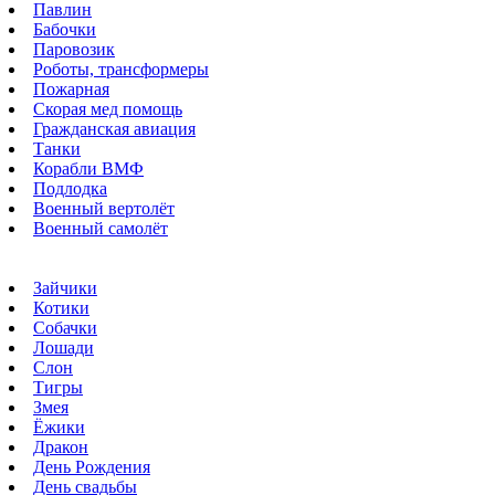
Павлин
Бабочки
Паровозик
Роботы, трансформеры
Пожарная
Скорая мед помощь
Гражданская авиация
Танки
Корабли ВМФ
Подлодка
Военный вертолёт
Военный самолёт
Зайчики
Котики
Собачки
Лошади
Слон
Тигры
Змея
Ёжики
Дракон
День Рождения
День свадьбы