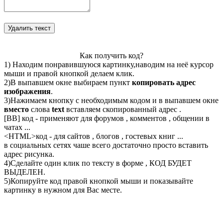
Как получить код?
1) Находим понравившуюся картинку,наводим на неё курсор
мыши и правой кнопкой делаем клик.
2)В выпавшем окне выбираем пункт
копировать адрес
изображения
.
3)Нажимаем кнопку с необходимым кодом и в выпавшем окне
вместо
слова
text
вставляем скопированный адрес .
[BB] код - применяют для форумов , комментов , общении в
чатах ...
<
HTML
>код - для сайтов , блогов , гостевых книг ...
в социальных сетях чаше всего достаточно просто вставить
адрес рисунка.
4)Сделайте один клик по тексту в форме , КОД БУДЕТ
ВЫДЕЛЕН.
5)Копируйте код правой кнопкой мыши и показывайте
картинку в нужном для Вас месте.