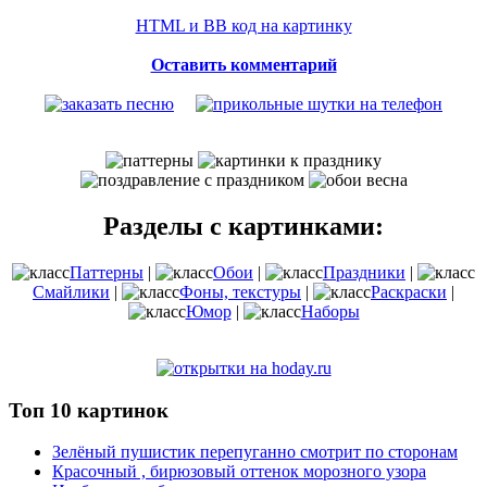
HTML и BB код на картинку
Оставить комментарий
Разделы с картинками:
Паттерны
|
Обои
|
Праздники
|
Смайлики
|
Фоны, текстуры
|
Раскраски
|
Юмор
|
Наборы
Топ 10 картинок
Зелёный пушистик перепуганно смотрит по сторонам
Красочный , бирюзовый оттенок морозного узора