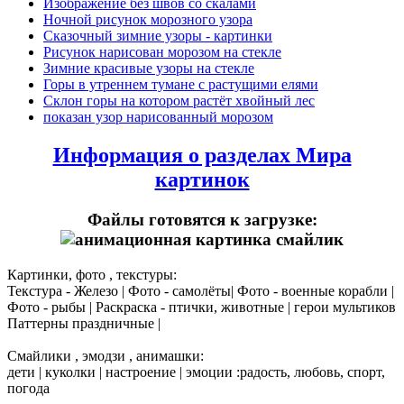
Изображение без швов со скалами
Ночной рисунок морозного узора
Сказочный зимние узоры - картинки
Рисунок нарисован морозом на стекле
Зимние красивые узоры на стекле
Горы в утреннем тумане с растущими елями
Склон горы на котором растёт хвойный лес
показан узор нарисованный морозом
Информация о разделах Мира
картинок
Файлы готовятся к загрузке:
Картинки, фото , текстуры:
Текстура - Железо | Фото - самолёты| Фото - военные корабли |
Фото - рыбы | Раскраска - птички, животные | герои мультиков
Паттерны праздничные |
Смайлики , эмодзи , анимашки:
дети | куколки | настроение | эмоции :радость, любовь, спорт,
погода