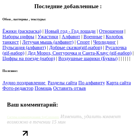
Последние добавленные :
Обои , паттерны , текстуры:
Ёжики (раскраска)
|
Новый год - Год лошади
|
Отношения
|
Наборы цифры
|
Ужастики
|
Алфавит
|
Военные
|
Колобок
танкист
|
Летучая мышь (алфавит)
|
Спорт
|
Черлидинг
|
Пульсация (алфавит)
|
Добрые сказки(gif-набор)
|
Русалочка
(gif-набор)
|
Дед Мороз, Снегурочка и Санта-Клаус (gif-набор)
|
Цифры на поезде (набор)
|
Воздушные шарики (Буквы)
| | | | | |
Полезное:
Аудио поздравление
Разделы сайта
По алфавиту
Карта сайта
Фото-редактор
Помощь
Оставить отзыв
Ваш комментарий:
Изменить, удалить коммент
Система комментирования SigComments
возможно в течении 15 мин