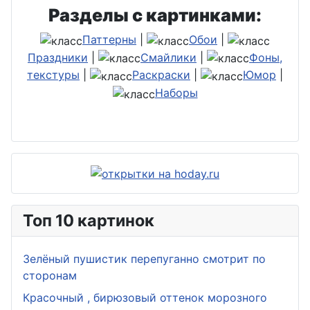
Разделы с картинками:
Паттерны
|
Обои
|
Праздники
|
Смайлики
|
Фоны,
текстуры
|
Раскраски
|
Юмор
|
Наборы
Топ 10 картинок
Зелёный пушистик перепуганно смотрит по
сторонам
Красочный , бирюзовый оттенок морозного