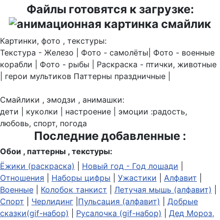
Файлы готовятся к загрузке:
Картинки, фото , текстуры:
Текстура - Железо | Фото - самолёты| Фото - военные
корабли | Фото - рыбы | Раскраска - птички, животные
| герои мультиков Паттерны праздничные |
Смайлики , эмодзи , анимашки:
дети | куколки | настроение | эмоции :радость,
любовь, спорт, погода
Последние добавленные :
Обои , паттерны , текстуры:
Ёжики (раскраска)
|
Новый год - Год лошади
|
Отношения
|
Наборы цифры
|
Ужастики
|
Алфавит
|
Военные
|
Колобок танкист
|
Летучая мышь (алфавит)
|
Спорт
|
Черлидинг
|
Пульсация (алфавит)
|
Добрые
сказки(gif-набор)
|
Русалочка (gif-набор)
|
Дед Мороз,