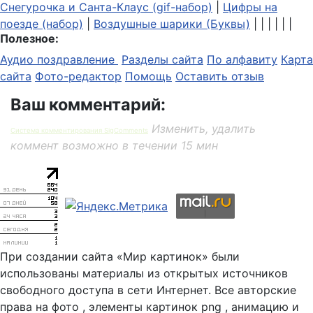
Снегурочка и Санта-Клаус (gif-набор)
|
Цифры на
поезде (набор)
|
Воздушные шарики (Буквы)
| | | | | |
Полезное:
Аудио поздравление
Разделы сайта
По алфавиту
Карта
сайта
Фото-редактор
Помощь
Оставить отзыв
Ваш комментарий:
Изменить, удалить
Система комментирования SigComments
коммент возможно в течении 15 мин
При создании сайта «Мир картинок» были
использованы материалы из открытых источников
свободного доступа в сети Интернет. Все авторские
права на фото , элементы картинок png , анимацию и