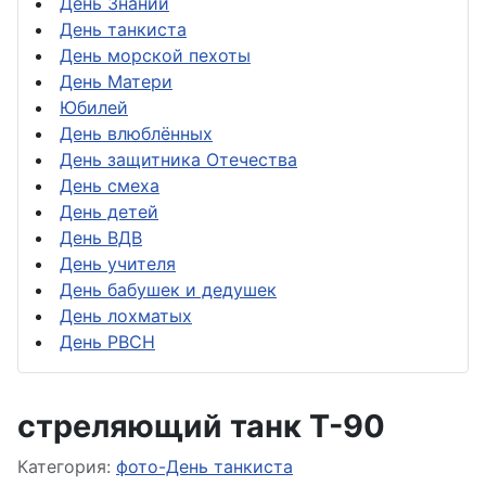
День Знаний
День танкиста
День морской пехоты
День Матери
Юбилей
День влюблённых
День защитника Отечества
День смеха
День детей
День ВДВ
День учителя
День бабушек и дедушек
День лохматых
День РВСН
стреляющий танк Т-90
Информация о материале
Категория:
фото-День танкиста