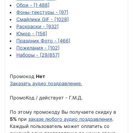
Обои
- [1 488]
Фоны-текстуры
- [97]
Смайлики GIF
- [1028]
Раскраски
- [932]
Юмор
- [156]
Праздник Фото
- [466]
Пожелания
- [102]
Наборы
- [29/857]
Промокод
Нет
Заказать аудио поздравление.
ПромоКод / действует - Г.М.Д.
По этому промокоду Вы получаете скидку в
5%
при
заказе любого аудио поздравления
.
Каждый пользователь может оплатить со