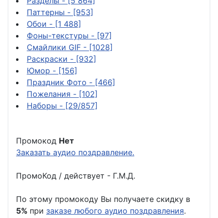
Разделы
- [5 864]
Паттерны
- [953]
Обои
- [1 488]
Фоны-текстуры
- [97]
Смайлики GIF
- [1028]
Раскраски
- [932]
Юмор
- [156]
Праздник Фото
- [466]
Пожелания
- [102]
Наборы
- [29/857]
Промокод
Нет
Заказать аудио поздравление.
ПромоКод / действует - Г.М.Д.
По этому промокоду Вы получаете скидку в
5%
при
заказе любого аудио поздравления
.