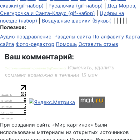
сказки(gif-набор)
|
Русалочка (gif-набор)
|
Дед Мороз,
Снегурочка и Санта-Клаус (gif-набор)
|
Цифры на
поезде (набор)
|
Воздушные шарики (Буквы)
| | | | | |
Полезное:
Аудио поздравление
Разделы сайта
По алфавиту
Карта
сайта
Фото-редактор
Помощь
Оставить отзыв
Ваш комментарий:
Изменить, удалить
Система комментирования SigComments
коммент возможно в течении 15 мин
При создании сайта «Мир картинок» были
использованы материалы из открытых источников
свободного доступа в сети Интернет. Все авторские