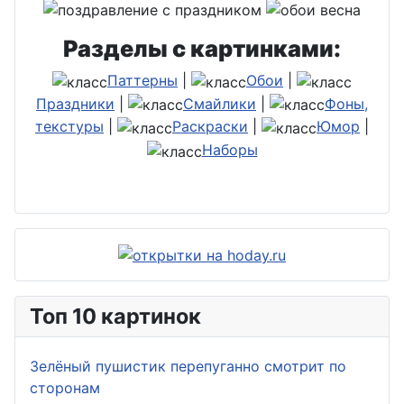
Разделы с картинками:
Паттерны
|
Обои
|
Праздники
|
Смайлики
|
Фоны,
текстуры
|
Раскраски
|
Юмор
|
Наборы
Топ 10 картинок
Зелёный пушистик перепуганно смотрит по
сторонам