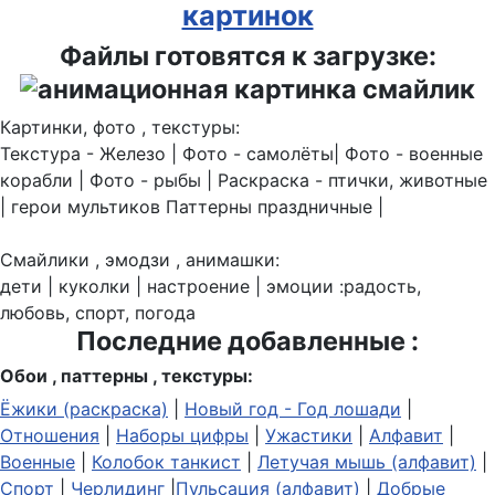
картинок
Файлы готовятся к загрузке:
Картинки, фото , текстуры:
Текстура - Железо | Фото - самолёты| Фото - военные
корабли | Фото - рыбы | Раскраска - птички, животные
| герои мультиков Паттерны праздничные |
Смайлики , эмодзи , анимашки:
дети | куколки | настроение | эмоции :радость,
любовь, спорт, погода
Последние добавленные :
Обои , паттерны , текстуры:
Ёжики (раскраска)
|
Новый год - Год лошади
|
Отношения
|
Наборы цифры
|
Ужастики
|
Алфавит
|
Военные
|
Колобок танкист
|
Летучая мышь (алфавит)
|
Спорт
|
Черлидинг
|
Пульсация (алфавит)
|
Добрые