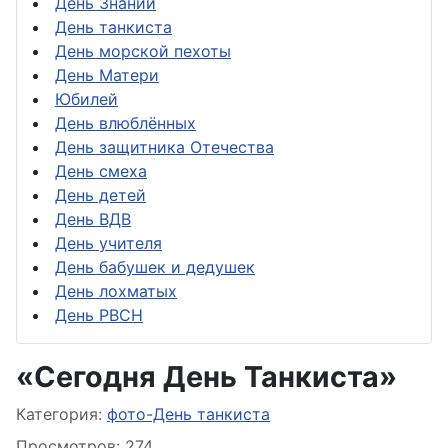
День Знаний
День танкиста
День морской пехоты
День Матери
Юбилей
День влюблённых
День защитника Отечества
День смеха
День детей
День ВДВ
День учителя
День бабушек и дедушек
День лохматых
День РВСН
«Сегодня День Танкиста»
Информация о материале
Категория:
фото-День танкиста
Просмотров: 274