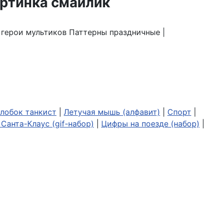
| герои мультиков Паттерны праздничные |
лобок танкист
|
Летучая мышь (алфавит)
|
Спорт
|
Санта-Клаус (gif-набор)
|
Цифры на поезде (набор)
|