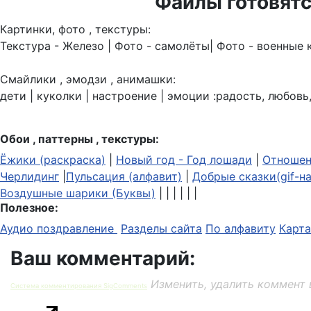
Файлы готовятс
Картинки, фото , текстуры:
Текстура - Железо | Фото - самолёты| Фото - военные 
Смайлики , эмодзи , анимашки:
дети | куколки | настроение | эмоции :радость, любовь,
Обои , паттерны , текстуры:
Ёжики (раскраска)
|
Новый год - Год лошади
|
Отношен
Черлидинг
|
Пульсация (алфавит)
|
Добрые сказки(gif-н
Воздушные шарики (Буквы)
| | | | | |
Полезное:
Аудио поздравление
Разделы сайта
По алфавиту
Карта
Ваш комментарий:
Изменить, удалить коммент 
Система комментирования SigComments