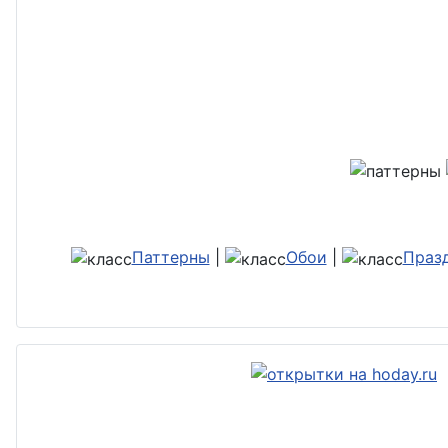
Паттерны
|
Обои
|
Праз