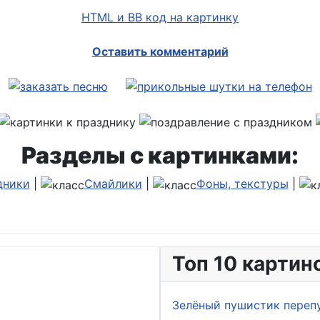
HTML и BB код на картинку
Оставить комментарий
Разделы с картинками:
дники
|
Смайлики
|
Фоны, текстуры
|
Топ 10 картин
Зелёный пушистик переп