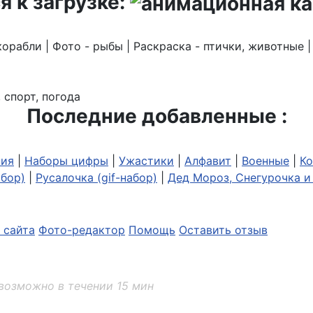
я к загрузке:
корабли | Фото - рыбы | Раскраска - птички, животные 
 спорт, погода
Последние добавленные :
ия
|
Наборы цифры
|
Ужастики
|
Алфавит
|
Военные
|
Ко
абор)
|
Русалочка (gif-набор)
|
Дед Мороз, Снегурочка и 
 сайта
Фото-редактор
Помощь
Оставить отзыв
возможно в течении 15 мин