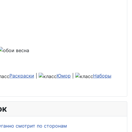
Раскраски
|
Юмор
|
Наборы
ок
уганно смотрит по сторонам