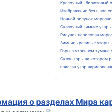
Красочный , бирюзовый о
Изображение без швов с
Ночной рисунок морозно
Сказочный зимние узоры 
Рисунок нарисован мороз
Зимние красивые узоры н
Горы в утреннем тумане
Склон горы на котором р
показан узор нарисован
мация о разделах Мира ка