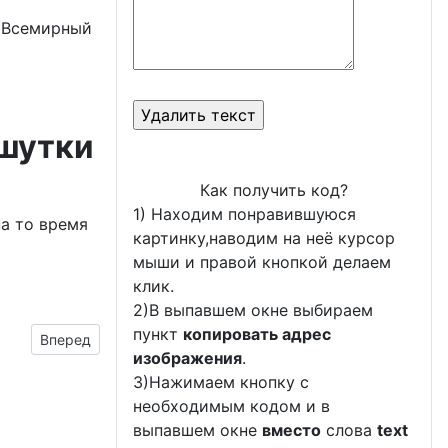
а Всемирный
 шутки
Как получить код?
1) Находим понравившуюся
на то время
картинку,наводим на неё курсор
мыши и правой кнопкой делаем
клик.
2)В выпавшем окне выбираем
пункт
копировать адрес
Следующий материал: сделать плакат
Вперед
изображения
.
3)Нажимаем кнопку с
необходимым кодом и в
выпавшем окне
вместо
слова
text