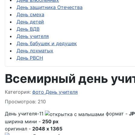
День влюблённых
День защитника Отечества
День смеха
День детей
День ВДВ
День учителя
День бабушек и дедушек
День лохматых
День РВСН
Всемирный день учи
Информация о материале
Категория:
фото День учителя
Просмотров: 210
День учителя-11
формат -
J
ширина мини -
250 px
оригинал -
2048 x 1365