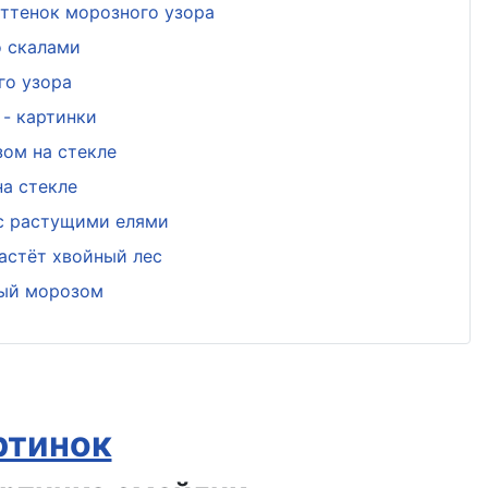
ттенок морозного узора
о скалами
го узора
- картинки
ом на стекле
а стекле
 с растущими елями
астёт хвойный лес
ный морозом
ртинок