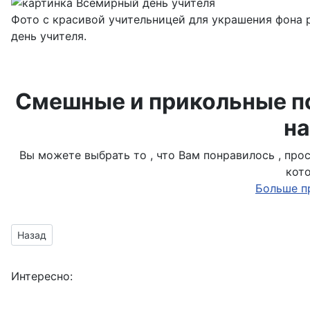
Фото с красивой учительницей для украшения фона р
день учителя.
Смешные и прикольные по
на
Вы можете выбрать то , что Вам понравилось , пр
кот
Больше п
Предыдущий материал: шуточная открытка
Назад
Интересно: