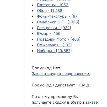
Паттерны
- [953]
Обои
- [1 488]
Фоны-текстуры
- [97]
Смайлики GIF
- [1028]
Раскраски
- [932]
Юмор
- [156]
Праздник Фото
- [466]
Пожелания
- [102]
Наборы
- [29/857]
Промокод
Нет
Заказать аудио поздравление.
ПромоКод / действует - Г.М.Д.
По этому промокоду Вы
получаете скидку в
5%
при
заказе