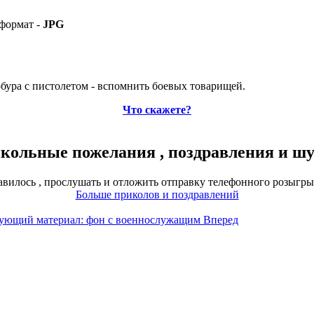
формат -
JPG
кобура с пистолетом - вспомнить боевых товарищей.
Что скажете?
ольные пожелания , поздравления и шу
авилось , прослушать и отложить отправку телефонного розыгры
Больше приколов и поздравлений
ующий материал: фон с военнослужащим
Вперед