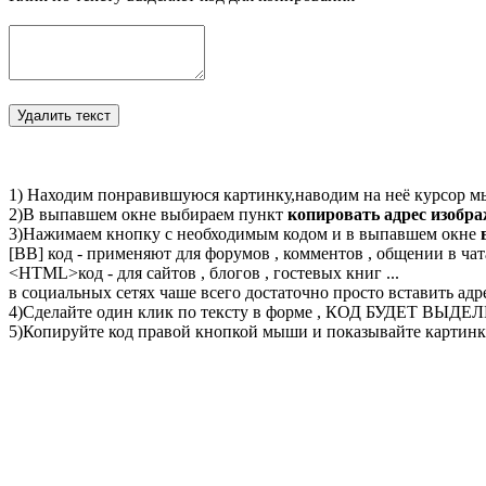
1) Находим понравившуюся картинку,наводим на неё курсор м
2)В выпавшем окне выбираем пункт
копировать адрес изобр
3)Нажимаем кнопку с необходимым кодом и в выпавшем окне
[BB] код - применяют для форумов , комментов , общении в чата
<
HTML
>код - для сайтов , блогов , гостевых книг ...
в социальных сетях чаше всего достаточно просто вставить адр
4)Сделайте один клик по тексту в форме , КОД БУДЕТ ВЫДЕ
5)Копируйте код правой кнопкой мыши и показывайте картинку