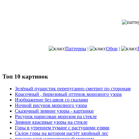
Паттерны
|
Обои
|
Топ 10 картинок
Зелёный пушистик перепуганно смотрит по сторонам
Красочный , бирюзовый оттенок морозного узора
Изображение без швов со скалами
Ночной рисунок морозного узора
Сказочный зимние узоры - картинки
Рисунок нарисован морозом на стекле
Зимние красивые узоры на стекле
Горы в утреннем тумане с растущими елями
Склон горы на котором растёт хвойный лес
показан узор нарисованный морозом