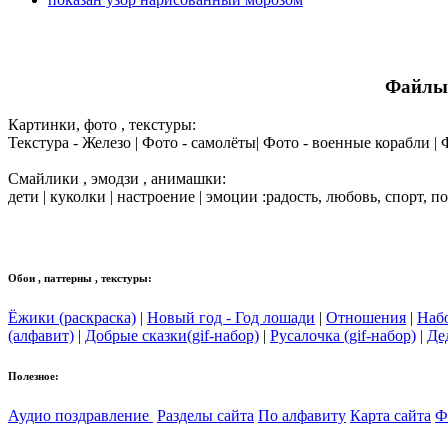
Файлы 
Картинки, фото , текстуры:
Текстура - Железо | Фото - самолёты| Фото - военные корабли |
Смайлики , эмодзи , анимашки:
дети | куколки | настроение | эмоции :радость, любовь, спорт, п
Обои , паттерны , текстуры:
Ёжики (раскраска)
|
Новый год - Год лошади
|
Отношения
|
Наб
(алфавит)
|
Добрые сказки(gif-набор)
|
Русалочка (gif-набор)
|
Де
Полезное:
Аудио поздравление
Разделы сайта
По алфавиту
Карта сайта
Ф