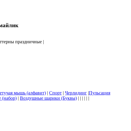
аттерны праздничные |
етучая мышь (алфавит)
|
Спорт
|
Черлидинг
|
Пульсация
 (набор)
|
Воздушные шарики (Буквы)
| | | | | |