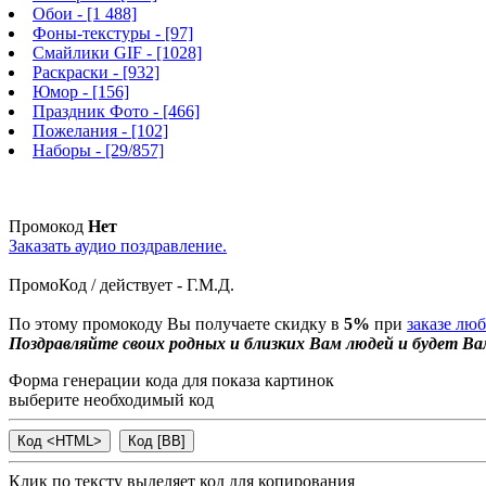
Обои
- [1 488]
Фоны-текстуры
- [97]
Смайлики GIF
- [1028]
Раскраски
- [932]
Юмор
- [156]
Праздник Фото
- [466]
Пожелания
- [102]
Наборы
- [29/857]
Промокод
Нет
Заказать аудио поздравление.
ПромоКод / действует - Г.М.Д.
По этому промокоду Вы получаете скидку в
5%
при
заказе лю
Поздравляйте своих родных и близких Вам людей и будет Ва
Форма генерации кода для показа картинок
выберите необходимый код
Клик по тексту выделяет код для копирования