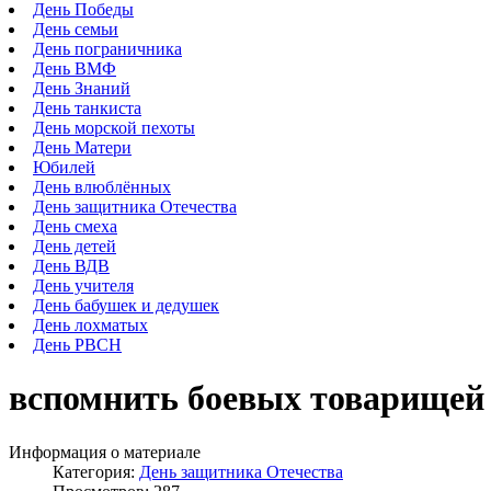
День Победы
День семьи
День пограничника
День ВМФ
День Знаний
День танкиста
День морской пехоты
День Матери
Юбилей
День влюблённых
День защитника Отечества
День смеха
День детей
День ВДВ
День учителя
День бабушек и дедушек
День лохматых
День РВСН
вспомнить боевых товарищей
Информация о материале
Категория:
День защитника Отечества