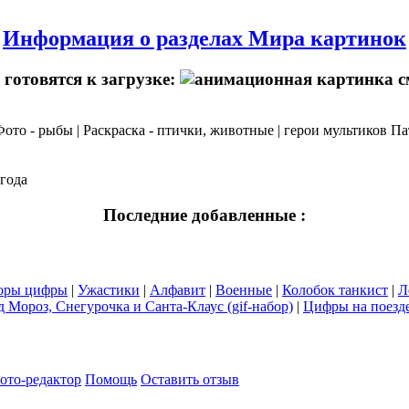
Информация о разделах Мира картинок
готовятся к загрузке:
 Фото - рыбы | Раскраска - птички, животные | герои мультиков П
огода
Последние добавленные :
оры цифры
|
Ужастики
|
Алфавит
|
Военные
|
Колобок танкист
|
Л
д Мороз, Снегурочка и Санта-Клаус (gif-набор)
|
Цифры на поезде
ото-редактор
Помощь
Оставить отзыв