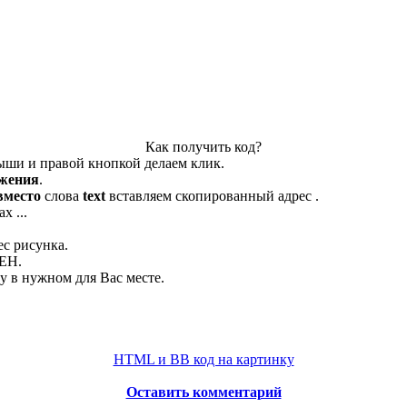
Как получить код?
ыши и правой кнопкой делаем клик.
ажения
.
вместо
слова
text
вставляем скопированный адрес .
х ...
ес рисунка.
ЛЕН.
 в нужном для Вас месте.
HTML и BB код на картинку
Оставить комментарий