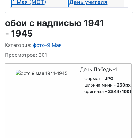
1 Мая (МСТ)
День учителя
День Победы
День бабушек и
обои с надписью 1941
дедушек
День семьи
- 1945
День лохматых
День
Информация о материале
Категория:
фото-9 Мая
пограничника
День РВСН
Просмотров: 301
День ВМФ
День Победы-1
День Знаний
формат -
JPG
День танкиста
ширина мини -
250px
оригинал -
2844x1600
День морской
пехоты
День Матери