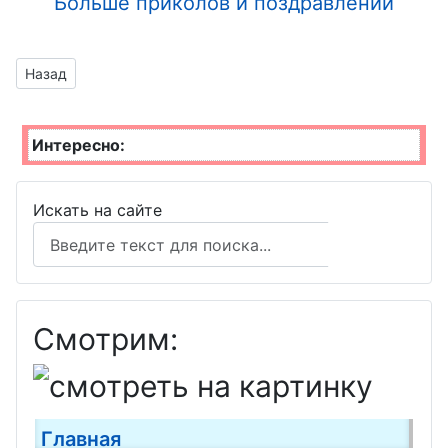
Больше приколов и поздравлений
Предыдущий материал: к празднику Великой Победы
Назад
Интересно:
Искать на сайте
Поиск
Смотрим:
Главная