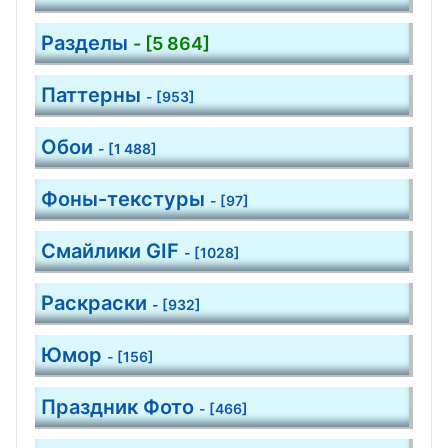
Разделы
- [5 864]
Паттерны
- [953]
Обои
- [1 488]
Фоны-текстуры
- [97]
Смайлики GIF
- [1028]
Раскраски
- [932]
Юмор
- [156]
Праздник Фото
- [466]