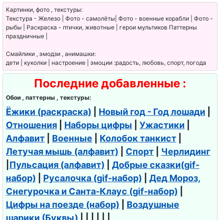
Картинки, фото , текстуры:
Текстура - Железо | Фото - самолёты| Фото - военные корабли | Фото -
рыбы | Раскраска - птички, животные | герои мультиков Паттерны
праздничные |
Смайлики , эмодзи , анимашки:
дети | куколки | настроение | эмоции :радость, любовь, спорт, погода
Последние добавленные :
Обои , паттерны , текстуры:
Ёжики (раскраска)
|
Новый год - Год лошади
|
Отношения
|
Наборы цифры
|
Ужастики
|
Алфавит
|
Военные
|
Колобок танкист
|
Летучая мышь (алфавит)
|
Спорт
|
Черлидинг
|
Пульсация (алфавит)
|
Добрые сказки(gif-
набор)
|
Русалочка (gif-набор)
|
Дед Мороз,
Снегурочка и Санта-Клаус (gif-набор)
|
Цифры на поезде (набор)
|
Воздушные
шарики (Буквы)
| | | | | |