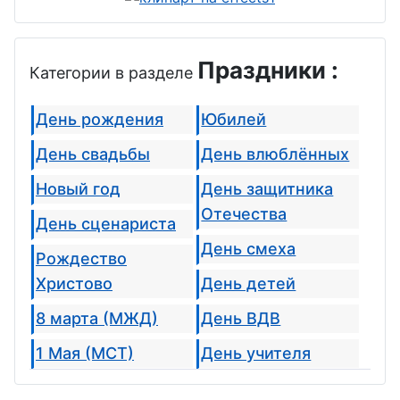
Праздники :
Категории в разделе
День рождения
Юбилей
День свадьбы
День влюблённых
Новый год
День защитника
Отечества
День сценариста
День смеха
Рождество
Христово
День детей
8 марта (МЖД)
День ВДВ
1 Мая (МСТ)
День учителя
День Победы
День бабушек и