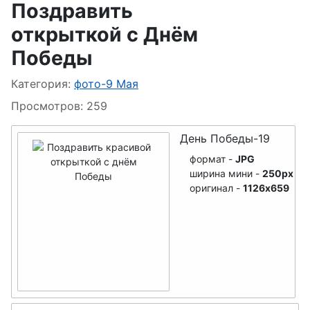
Поздравить
дедушек
День семьи
открыткой с Днём
День лохматых
День
Победы
пограничника
День РВСН
Информация о материале
Категория:
фото-9 Мая
День ВМФ
Просмотров: 259
День Знаний
День Победы-19
День танкиста
формат -
JPG
День морской
ширина мини -
250px
оригинал -
1126x659
пехоты
День Матери