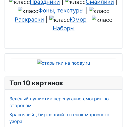
Праздники
|
Смайлики
|
Фоны, текстуры
|
Раскраски
|
Юмор
|
Наборы
Топ 10 картинок
Зелёный пушистик перепуганно смотрит по
сторонам
Красочный , бирюзовый оттенок морозного
узора