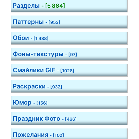
Разделы
- [5 864]
Паттерны
- [953]
Обои
- [1 488]
Фоны-текстуры
- [97]
Смайлики GIF
- [1028]
Раскраски
- [932]
Юмор
- [156]
Праздник Фото
- [466]
Пожелания
- [102]