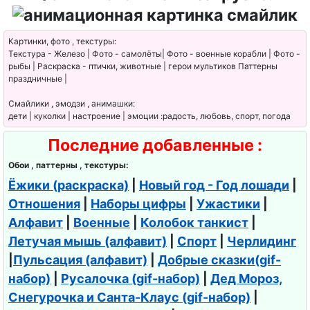
Картинки, фото , текстуры:
Текстура - Железо | Фото - самолёты| Фото - военные корабли | Фото -
рыбы | Раскраска - птички, животные | герои мультиков Паттерны
праздничные |
Смайлики , эмодзи , анимашки:
дети | куколки | настроение | эмоции :радость, любовь, спорт, погода
Последние добавленные :
Обои , паттерны , текстуры:
Ёжики (раскраска)
|
Новый год - Год лошади
|
Отношения
|
Наборы цифры
|
Ужастики
|
Алфавит
|
Военные
|
Колобок танкист
|
Летучая мышь (алфавит)
|
Спорт
|
Черлидинг
|
Пульсация (алфавит)
|
Добрые сказки(gif-
набор)
|
Русалочка (gif-набор)
|
Дед Мороз,
Снегурочка и Санта-Клаус (gif-набор)
|