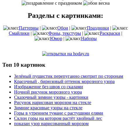
Разделы с картинками:
Паттерны
|
Обои
|
Праздники
|
Смайлики
|
Фоны, текстуры
|
Раскраски
|
Юмор
|
Наборы
Топ 10 картинок
Зелёный пушистик перепуганно смотрит по сторонам
Красочный , бирюзовый оттенок морозного узора
Изображение без швов со скалами
Ночной рисунок морозного узора
Сказочный зимние узоры - картинки
Рисунок нарисован морозом на стекле
Зимние красивые узоры на стекле
Горы в утреннем тумане с растущими елями
Склон горы на котором растёт хвойный лес
показан узор нарисованный морозом