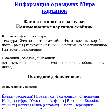
Информация о разделах Мира
картинок
Файлы готовятся к загрузке:
Картинки, фото , текстуры:
Текстура - Железо | Фото - самолёты| Фото - военные корабли |
Фото - рыбы | Раскраска - птички, животные | герои мультиков
Паттерны праздничные |
Смайлики , эмодзи , анимашки:
дети | куколки | настроение | эмоции :радость, любовь, спорт,
погода
Последние добавленные :
Обои , паттерны , текстуры:
Ёжики (раскраска)
|
Новый год - Год лошади
|
Отношения
|
Наборы цифры
|
Ужастики
|
Алфавит
|
Военные
|
Колобок
танкист
|
Летучая мышь (алфавит)
|
Спорт
|
Черлидинг
|