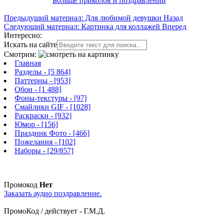
Больше приколов и поздравлений
Предыдущий материал: Для любимой девушки
Назад
Следующий материал: Картинка для коллажей
Вперед
Интересно:
Искать на сайте
Смотрим:
Главная
Разделы
- [5 864]
Паттерны
- [953]
Обои
- [1 488]
Фоны-текстуры
- [97]
Смайлики GIF
- [1028]
Раскраски
- [932]
Юмор
- [156]
Праздник Фото
- [466]
Пожелания
- [102]
Наборы
- [29/857]
Промокод
Нет
Заказать аудио поздравление.
ПромоКод / действует - Г.М.Д.