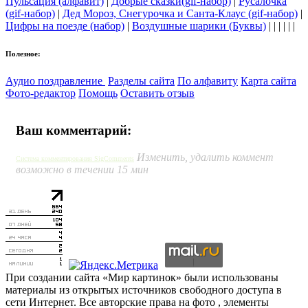
Пульсация (алфавит)
|
Добрые сказки(gif-набор)
|
Русалочка
(gif-набор)
|
Дед Мороз, Снегурочка и Санта-Клаус (gif-набор)
|
Цифры на поезде (набор)
|
Воздушные шарики (Буквы)
| | | | | |
Полезное:
Аудио поздравление
Разделы сайта
По алфавиту
Карта сайта
Фото-редактор
Помощь
Оставить отзыв
Ваш комментарий:
Изменить, удалить коммент
Система комментирования SigComments
возможно в течении 15 мин
При создании сайта «Мир картинок» были использованы
материалы из открытых источников свободного доступа в
сети Интернет. Все авторские права на фото , элементы