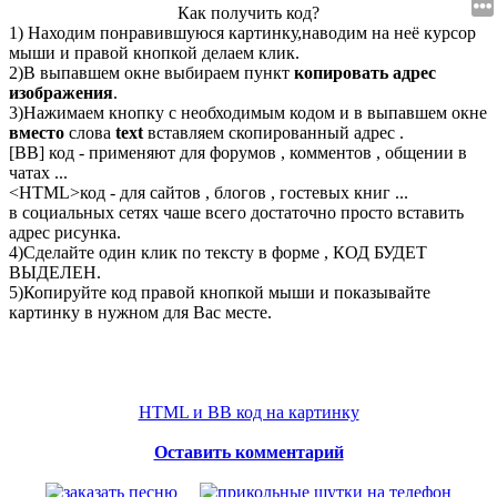
Как получить код?
1) Находим понравившуюся картинку,наводим на неё курсор
мыши и правой кнопкой делаем клик.
2)В выпавшем окне выбираем пункт
копировать адрес
изображения
.
3)Нажимаем кнопку с необходимым кодом и в выпавшем окне
вместо
слова
text
вставляем скопированный адрес .
[BB] код - применяют для форумов , комментов , общении в
чатах ...
<
HTML
>код - для сайтов , блогов , гостевых книг ...
в социальных сетях чаше всего достаточно просто вставить
адрес рисунка.
4)Сделайте один клик по тексту в форме , КОД БУДЕТ
ВЫДЕЛЕН.
5)Копируйте код правой кнопкой мыши и показывайте
картинку в нужном для Вас месте.
HTML и BB код на картинку
Оставить комментарий