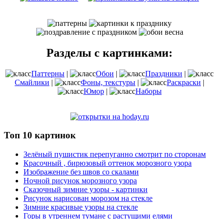
Разделы с картинками:
Паттерны
|
Обои
|
Праздники
|
Смайлики
|
Фоны, текстуры
|
Раскраски
|
Юмор
|
Наборы
Топ 10 картинок
Зелёный пушистик перепуганно смотрит по сторонам
Красочный , бирюзовый оттенок морозного узора
Изображение без швов со скалами
Ночной рисунок морозного узора
Сказочный зимние узоры - картинки
Рисунок нарисован морозом на стекле
Зимние красивые узоры на стекле
Горы в утреннем тумане с растущими елями