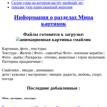
Склон горы на котором растёт хвойный лес
показан узор нарисованный морозом
Информация о разделах Мира
картинок
Файлы готовятся к загрузке:
Картинки, фото , текстуры:
Текстура - Железо | Фото - самолёты| Фото - военные корабли |
Фото - рыбы | Раскраска - птички, животные | герои мультиков
Паттерны праздничные |
Смайлики , эмодзи , анимашки:
дети | куколки | настроение | эмоции :радость, любовь, спорт,
погода
Последние добавленные :
Обои , паттерны , текстуры: