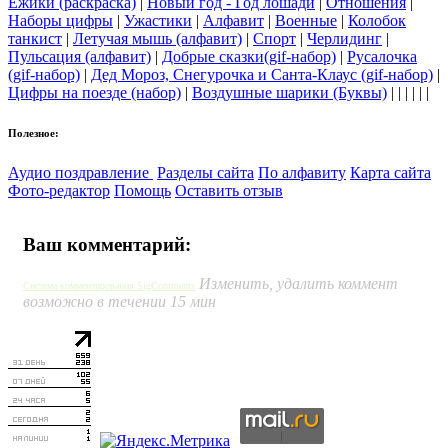
Ёжики (раскраска)
|
Новый год - Год лошади
|
Отношения
|
Наборы цифры
|
Ужастики
|
Алфавит
|
Военные
|
Колобок
танкист
|
Летучая мышь (алфавит)
|
Спорт
|
Черлидинг
|
Пульсация (алфавит)
|
Добрые сказки(gif-набор)
|
Русалочка
(gif-набор)
|
Дед Мороз, Снегурочка и Санта-Клаус (gif-набор)
|
Цифры на поезде (набор)
|
Воздушные шарики (Буквы)
| | | | | |
Полезное:
Аудио поздравление
Разделы сайта
По алфавиту
Карта сайта
Фото-редактор
Помощь
Оставить отзыв
Ваш комментарий:
Изменить, удалить коммент
Система комментирования SigComments
возможно в течении 15 мин