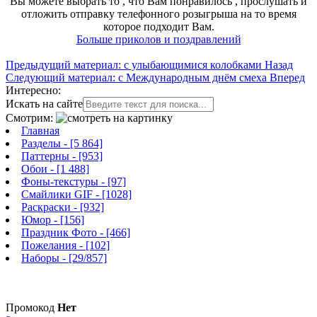
Вы можете выбрать то , что Вам понравилось , прослушать и
отложить отправку телефонного розыгрыша на то время
которое подходит Вам.
Больше приколов и поздравлений
Предыдущий материал: с улыбающимися колобками
Назад
Следующий материал: с Международным днём смеха
Вперед
Интересно:
Искать на сайте
Смотрим:
Главная
Разделы
- [5 864]
Паттерны
- [953]
Обои
- [1 488]
Фоны-текстуры
- [97]
Смайлики GIF
- [1028]
Раскраски
- [932]
Юмор
- [156]
Праздник Фото
- [466]
Пожелания
- [102]
Наборы
- [29/857]
Промокод
Нет