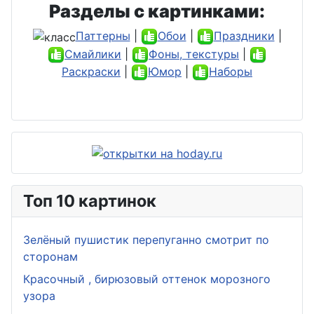
Разделы с картинками:
Паттерны
|
Обои
|
Праздники
|
Смайлики
|
Фоны, текстуры
|
Раскраски
|
Юмор
|
Наборы
Топ 10 картинок
Зелёный пушистик перепуганно смотрит по
сторонам
Красочный , бирюзовый оттенок морозного
узора