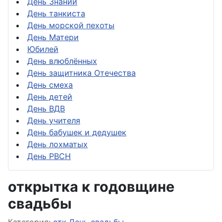
День Знаний
День танкиста
День морской пехоты
День Матери
Юбилей
День влюблённых
День защитника Отечества
День смеха
День детей
День ВДВ
День учителя
День бабушек и дедушек
День лохматых
День РВСН
открытка к годовщине
свадьбы
Информация о материале