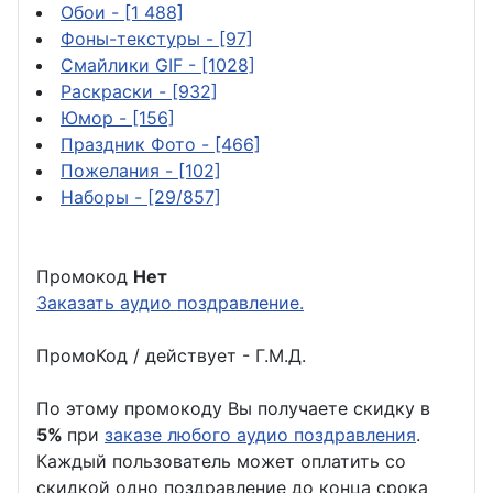
Обои
- [1 488]
Фоны-текстуры
- [97]
Смайлики GIF
- [1028]
Раскраски
- [932]
Юмор
- [156]
Праздник Фото
- [466]
Пожелания
- [102]
Наборы
- [29/857]
Промокод
Нет
Заказать аудио поздравление.
ПромоКод / действует - Г.М.Д.
По этому промокоду Вы получаете скидку в
5%
при
заказе любого аудио поздравления
.
Каждый пользователь может оплатить со
скидкой одно поздравление до конца срока