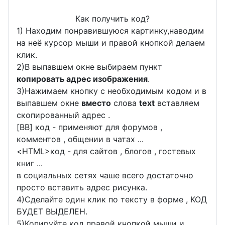
Как получить код?
1) Находим понравившуюся картинку,наводим
на неё курсор мыши и правой кнопкой делаем
клик.
2)В выпавшем окне выбираем пункт
копировать адрес изображения
.
3)Нажимаем кнопку с необходимым кодом и в
выпавшем окне
вместо
слова
text
вставляем
скопированный адрес .
[BB] код - применяют для форумов ,
комментов , общении в чатах ...
<
HTML
>код - для сайтов , блогов , гостевых
книг ...
в социальных сетях чаше всего достаточно
просто вставить адрес рисунка.
4)Сделайте один клик по тексту в форме , КОД
БУДЕТ ВЫДЕЛЕН.
5)Копируйте код правой кнопкой мыши и