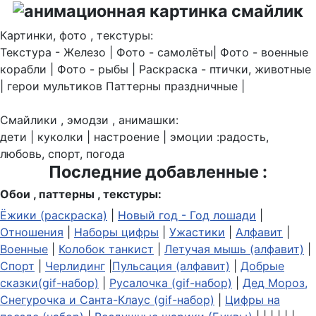
Картинки, фото , текстуры:
Текстура - Железо | Фото - самолёты| Фото - военные
корабли | Фото - рыбы | Раскраска - птички, животные
| герои мультиков Паттерны праздничные |
Смайлики , эмодзи , анимашки:
дети | куколки | настроение | эмоции :радость,
любовь, спорт, погода
Последние добавленные :
Обои , паттерны , текстуры:
Ёжики (раскраска)
|
Новый год - Год лошади
|
Отношения
|
Наборы цифры
|
Ужастики
|
Алфавит
|
Военные
|
Колобок танкист
|
Летучая мышь (алфавит)
|
Спорт
|
Черлидинг
|
Пульсация (алфавит)
|
Добрые
сказки(gif-набор)
|
Русалочка (gif-набор)
|
Дед Мороз,
Снегурочка и Санта-Клаус (gif-набор)
|
Цифры на