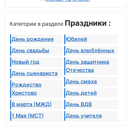
Праздники :
Категории в разделе
День рождения
Юбилей
День свадьбы
День влюблённых
Новый год
День защитника
Отечества
День сценариста
День смеха
Рождество
Христово
День детей
8 марта (МЖД)
День ВДВ
1 Мая (МСТ)
День учителя
День Победы
День бабушек и