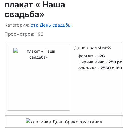
плакат « Наша
дедушек
День семьи
свадьба»
День лохматых
День
Информация о материале
Категория:
отк День свадьбы
пограничника
День РВСН
Просмотров: 193
День ВМФ
День свадьбы-8
День Знаний
формат -
JPG
День танкиста
ширина мини -
250 px
оригинал -
2560 x 1600
День морской
пехоты
День Матери