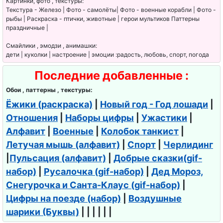
Картинки, фото , текстуры:
Текстура - Железо | Фото - самолёты| Фото - военные корабли | Фото -
рыбы | Раскраска - птички, животные | герои мультиков Паттерны
праздничные |
Смайлики , эмодзи , анимашки:
дети | куколки | настроение | эмоции :радость, любовь, спорт, погода
Последние добавленные :
Обои , паттерны , текстуры:
Ёжики (раскраска)
|
Новый год - Год лошади
|
Отношения
|
Наборы цифры
|
Ужастики
|
Алфавит
|
Военные
|
Колобок танкист
|
Летучая мышь (алфавит)
|
Спорт
|
Черлидинг
|
Пульсация (алфавит)
|
Добрые сказки(gif-
набор)
|
Русалочка (gif-набор)
|
Дед Мороз,
Снегурочка и Санта-Клаус (gif-набор)
|
Цифры на поезде (набор)
|
Воздушные
шарики (Буквы)
| | | | | |