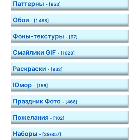
Паттерны
- [953]
Обои
- [1 488]
Фоны-текстуры
- [97]
Смайлики GIF
- [1028]
Раскраски
- [932]
Юмор
- [156]
Праздник Фото
- [466]
Пожелания
- [102]
Наборы
- [29/857]