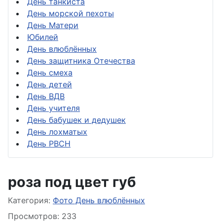
День танкиста
День морской пехоты
День Матери
Юбилей
День влюблённых
День защитника Отечества
День смеха
День детей
День ВДВ
День учителя
День бабушек и дедушек
День лохматых
День РВСН
роза под цвет губ
Информация о материале
Категория:
Фото День влюблённых
Просмотров: 233