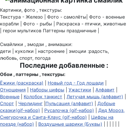
Картинки, фото , текстуры:
Текстура - Железо | Фото - самолёты| Фото - военные
корабли | Фото - рыбы | Раскраска - птички, животные
| герои мультиков Паттерны праздничные |
Смайлики , эмодзи , анимашки:
дети | куколки | настроение | эмоции :радость,
любовь, спорт, погода
Последние добавленные :
Обои , паттерны , текстуры:
Ёжики (раскраска)
|
Новый год - Год лошади
|
Отношения
|
Наборы цифры
|
Ужастики
|
Алфавит
|
Военные
|
Колобок танкист
|
Летучая мышь (алфавит)
|
Спорт
|
Черлидинг
|
Пульсация (алфавит)
|
Добрые
сказки(gif-набор)
|
Русалочка (gif-набор)
|
Дед Мороз,
Снегурочка и Санта-Клаус (gif-набор)
|
Цифры на
поезде (набор)
|
Воздушные шарики (Буквы)
| | | | | |