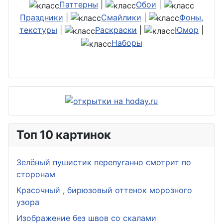
Паттерны
|
Обои
|
Праздники
|
Смайлики
|
Фоны,
текстуры
|
Раскраски
|
Юмор
|
Наборы
Топ 10 картинок
Зелёный пушистик перепуганно смотрит по
сторонам
Красочный , бирюзовый оттенок морозного
узора
Изображение без швов со скалами