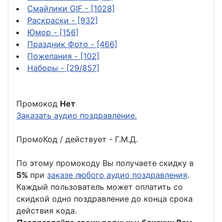
Смайлики GIF
- [1028]
Раскраски
- [932]
Юмор
- [156]
Праздник Фото
- [466]
Пожелания
- [102]
Наборы
- [29/857]
Промокод
Нет
Заказать аудио поздравление.
ПромоКод / действует - Г.М.Д.
По этому промокоду Вы получаете скидку в
5%
при
заказе любого аудио поздравления
.
Каждый пользователь может оплатить со
скидкой одно поздравление до конца срока
действия кода.