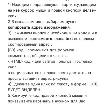
1) Находим понравившуюся картинку,наводим
на неё курсор мыши и правой кнопкой делаем
клик.
2)В выпавшем окне выбираем пункт
копировать адрес изображения
.
3)Нажимаем кнопку с необходимым кодом и в
выпавшем окне
вместо
слова
text
вставляем
скопированный адрес .
[BB] код - применяют для форумов ,
комментов , общении в чатах ...
<
HTML
>код - для сайтов , блогов , гостевых
книг ...
в социальных сетях чаше всего достаточно
просто вставить адрес рисунка.
4)Сделайте один клик по тексту в форме , КОД
БУДЕТ ВЫДЕЛЕН.
5)Копируйте код правой кнопкой мыши и
показывайте картинку в нужном для Вас