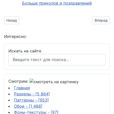
Больше приколов и поздравлений
Предыдущий материал: к празднику святого Валентина
Следующий
Назад
Вперед
Интересно:
Искать на сайте
Смотрим:
Главная
Разделы
- [5 864]
Паттерны
- [953]
Обои
- [1 488]
Фоны-текстуры
- [97]