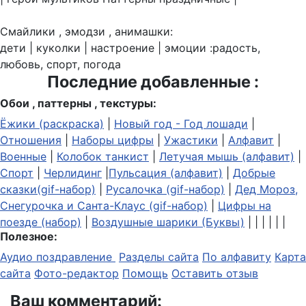
Смайлики , эмодзи , анимашки:
дети | куколки | настроение | эмоции :радость,
любовь, спорт, погода
Последние добавленные :
Обои , паттерны , текстуры:
Ёжики (раскраска)
|
Новый год - Год лошади
|
Отношения
|
Наборы цифры
|
Ужастики
|
Алфавит
|
Военные
|
Колобок танкист
|
Летучая мышь (алфавит)
|
Спорт
|
Черлидинг
|
Пульсация (алфавит)
|
Добрые
сказки(gif-набор)
|
Русалочка (gif-набор)
|
Дед Мороз,
Снегурочка и Санта-Клаус (gif-набор)
|
Цифры на
поезде (набор)
|
Воздушные шарики (Буквы)
| | | | | |
Полезное:
Аудио поздравление
Разделы сайта
По алфавиту
Карта
сайта
Фото-редактор
Помощь
Оставить отзыв
Ваш комментарий: