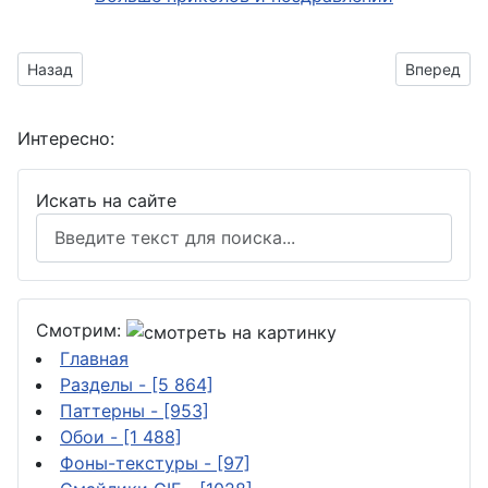
Предыдущий материал: Символ этого Нового года
Следующий
Назад
Вперед
Интересно:
Искать на сайте
Смотрим:
Главная
Разделы
- [5 864]
Паттерны
- [953]
Обои
- [1 488]
Фоны-текстуры
- [97]