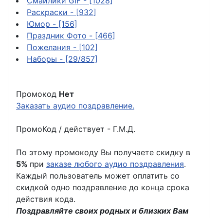
Смайлики GIF
- [1028]
Раскраски
- [932]
Юмор
- [156]
Праздник Фото
- [466]
Пожелания
- [102]
Наборы
- [29/857]
Промокод
Нет
Заказать аудио поздравление.
ПромоКод / действует - Г.М.Д.
По этому промокоду Вы получаете скидку в
5%
при
заказе любого аудио поздравления
.
Каждый пользователь может оплатить со
скидкой одно поздравление до конца срока
действия кода.
Поздравляйте своих родных и близких Вам