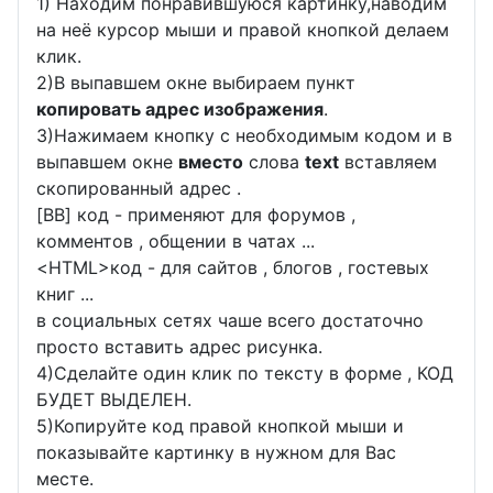
1) Находим понравившуюся картинку,наводим
на неё курсор мыши и правой кнопкой делаем
клик.
2)В выпавшем окне выбираем пункт
копировать адрес изображения
.
3)Нажимаем кнопку с необходимым кодом и в
выпавшем окне
вместо
слова
text
вставляем
скопированный адрес .
[BB] код - применяют для форумов ,
комментов , общении в чатах ...
<
HTML
>код - для сайтов , блогов , гостевых
книг ...
в социальных сетях чаше всего достаточно
просто вставить адрес рисунка.
4)Сделайте один клик по тексту в форме , КОД
БУДЕТ ВЫДЕЛЕН.
5)Копируйте код правой кнопкой мыши и
показывайте картинку в нужном для Вас
месте.