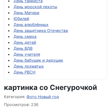
День танкиста
День морской пехоты
День Матери
Юбилей
День влюблённых
День защитника Отечества
День смеха
День детей
День ВДВ
День учителя
День бабушек и дедушек
День лохматых
День РВСН
картинка со Снегурочкой
Информация о материале
Категория:
Фото Новый год
Просмотров: 236