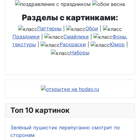
Разделы с картинками:
Паттерны
|
Обои
|
Праздники
|
Смайлики
|
Фоны,
текстуры
|
Раскраски
|
Юмор
|
Наборы
Топ 10 картинок
Зелёный пушистик перепуганно смотрит по
сторонам