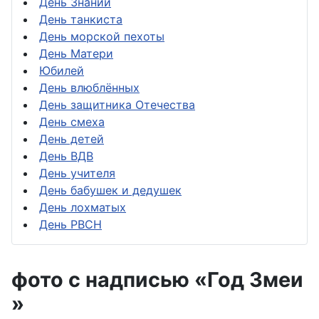
День Знаний
День танкиста
День морской пехоты
День Матери
Юбилей
День влюблённых
День защитника Отечества
День смеха
День детей
День ВДВ
День учителя
День бабушек и дедушек
День лохматых
День РВСН
фото с надписью «Год Змеи
»