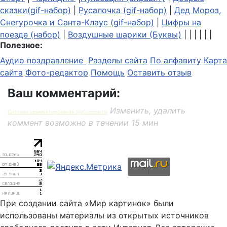
сказки(gif-набор)
|
Русалочка (gif-набор)
|
Дед Мороз,
Снегурочка и Санта-Клаус (gif-набор)
|
Цифры на
поезде (набор)
|
Воздушные шарики (Буквы)
| | | | | |
Полезное:
Аудио поздравление
Разделы сайта
По алфавиту
Карта
сайта
Фото-редактор
Помощь
Оставить отзыв
Ваш комментарий:
Изменить, удалить
Система комментирования SigComments
коммент возможно в течении 15 мин
При создании сайта «Мир картинок» были
использованы материалы из открытых источников