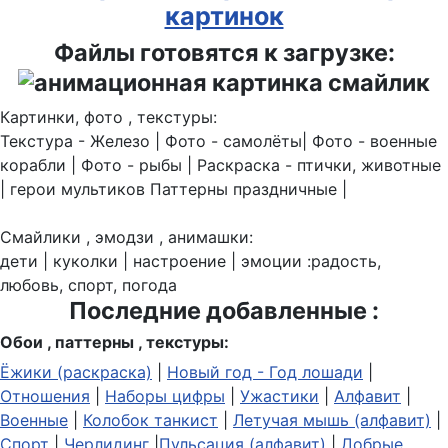
картинок
Файлы готовятся к загрузке:
Картинки, фото , текстуры:
Текстура - Железо | Фото - самолёты| Фото - военные
корабли | Фото - рыбы | Раскраска - птички, животные
| герои мультиков Паттерны праздничные |
Смайлики , эмодзи , анимашки:
дети | куколки | настроение | эмоции :радость,
любовь, спорт, погода
Последние добавленные :
Обои , паттерны , текстуры:
Ёжики (раскраска)
|
Новый год - Год лошади
|
Отношения
|
Наборы цифры
|
Ужастики
|
Алфавит
|
Военные
|
Колобок танкист
|
Летучая мышь (алфавит)
|
Спорт
|
Черлидинг
|
Пульсация (алфавит)
|
Добрые