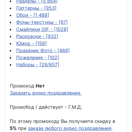
Разделы
- [5 864]
Паттерны
- [953]
Обои
- [1 488]
Фоны-текстуры
- [97]
Смайлики GIF
- [1028]
Раскраски
- [932]
Юмор
- [156]
Праздник Фото
- [466]
Пожелания
- [102]
Наборы
- [29/857]
Промокод
Нет
Заказать аудио поздравление.
ПромоКод / действует - Г.М.Д.
По этому промокоду Вы получаете скидку в
5%
при
заказе любого аудио поздравления
.