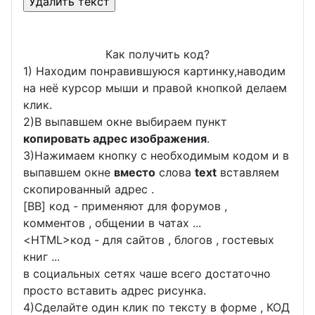
Как получить код?
1) Находим понравившуюся картинку,наводим
на неё курсор мыши и правой кнопкой делаем
клик.
2)В выпавшем окне выбираем пункт
копировать адрес изображения
.
3)Нажимаем кнопку с необходимым кодом и в
выпавшем окне
вместо
слова
text
вставляем
скопированный адрес .
[BB] код - применяют для форумов ,
комментов , общении в чатах ...
<
HTML
>код - для сайтов , блогов , гостевых
книг ...
в социальных сетях чаше всего достаточно
просто вставить адрес рисунка.
4)Сделайте один клик по тексту в форме , КОД