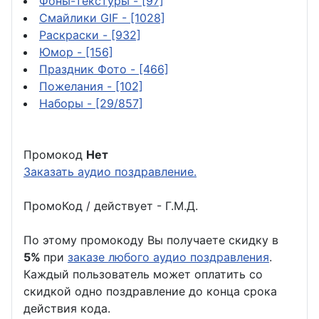
Фоны-текстуры
- [97]
Смайлики GIF
- [1028]
Раскраски
- [932]
Юмор
- [156]
Праздник Фото
- [466]
Пожелания
- [102]
Наборы
- [29/857]
Промокод
Нет
Заказать аудио поздравление.
ПромоКод / действует - Г.М.Д.
По этому промокоду Вы получаете скидку в
5%
при
заказе любого аудио поздравления
.
Каждый пользователь может оплатить со
скидкой одно поздравление до конца срока
действия кода.