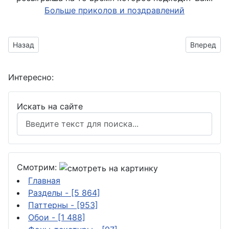
Больше приколов и поздравлений
Предыдущий материал: Поздравить с наступающим Рождес
Следующий
Назад
Вперед
Интересно:
Искать на сайте
Смотрим:
Главная
Разделы
- [5 864]
Паттерны
- [953]
Обои
- [1 488]