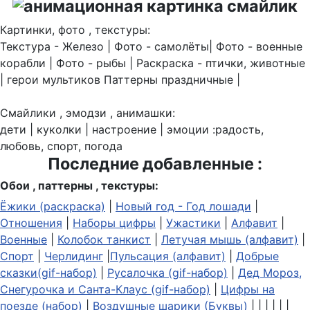
Картинки, фото , текстуры:
Текстура - Железо | Фото - самолёты| Фото - военные
корабли | Фото - рыбы | Раскраска - птички, животные
| герои мультиков Паттерны праздничные |
Смайлики , эмодзи , анимашки:
дети | куколки | настроение | эмоции :радость,
любовь, спорт, погода
Последние добавленные :
Обои , паттерны , текстуры:
Ёжики (раскраска)
|
Новый год - Год лошади
|
Отношения
|
Наборы цифры
|
Ужастики
|
Алфавит
|
Военные
|
Колобок танкист
|
Летучая мышь (алфавит)
|
Спорт
|
Черлидинг
|
Пульсация (алфавит)
|
Добрые
сказки(gif-набор)
|
Русалочка (gif-набор)
|
Дед Мороз,
Снегурочка и Санта-Клаус (gif-набор)
|
Цифры на
поезде (набор)
|
Воздушные шарики (Буквы)
| | | | | |