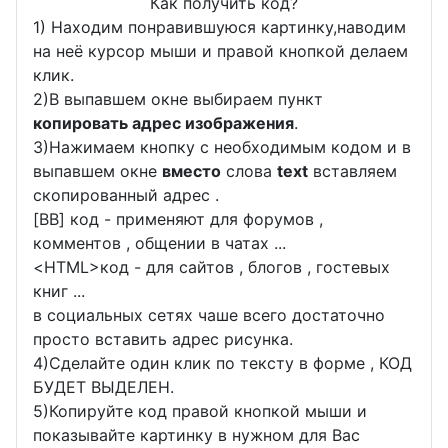
Как получить код?
1) Находим понравившуюся картинку,наводим
на неё курсор мыши и правой кнопкой делаем
клик.
2)В выпавшем окне выбираем пункт
копировать адрес изображения
.
3)Нажимаем кнопку с необходимым кодом и в
выпавшем окне
вместо
слова
text
вставляем
скопированный адрес .
[BB] код - применяют для форумов ,
комментов , общении в чатах ...
<
HTML
>код - для сайтов , блогов , гостевых
книг ...
в социальных сетях чаше всего достаточно
просто вставить адрес рисунка.
4)Сделайте один клик по тексту в форме , КОД
БУДЕТ ВЫДЕЛЕН.
5)Копируйте код правой кнопкой мыши и
показывайте картинку в нужном для Вас