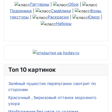
Паттерны
|
Обои
|
Праздники
|
Смайлики
|
Фоны,
текстуры
|
Раскраски
|
Юмор
|
Наборы
Топ 10 картинок
Зелёный пушистик перепуганно смотрит по
сторонам
Красочный , бирюзовый оттенок морозного
узора
Изображение без швов со скалами