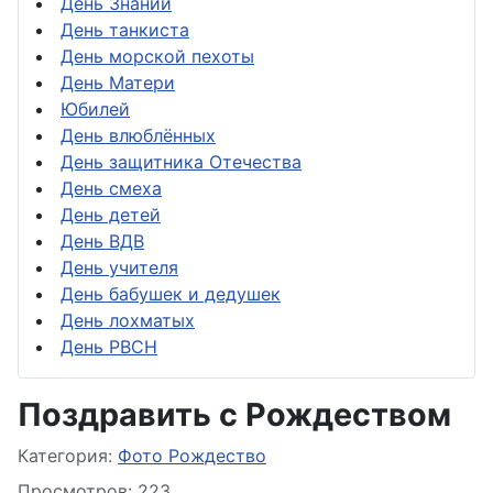
День Знаний
День танкиста
День морской пехоты
День Матери
Юбилей
День влюблённых
День защитника Отечества
День смеха
День детей
День ВДВ
День учителя
День бабушек и дедушек
День лохматых
День РВСН
Поздравить с Рождеством
Информация о материале
Категория:
Фото Рождество
Просмотров: 223