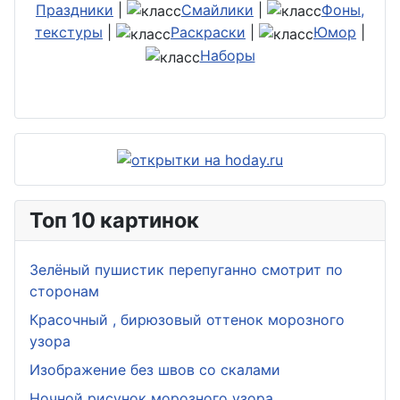
Праздники
|
Смайлики
|
Фоны,
текстуры
|
Раскраски
|
Юмор
|
Наборы
Топ 10 картинок
Зелёный пушистик перепуганно смотрит по
сторонам
Красочный , бирюзовый оттенок морозного
узора
Изображение без швов со скалами
Ночной рисунок морозного узора