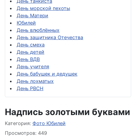
День танкиста
День морской пехоты
День Матери
Юбилей
День влюблённых
День защитника Отечества
День смеха
День детей
День ВДВ
День учителя
День бабушек и дедушек
День лохматых
День РВСН
Надпись золотыми буквами
Информация о материале
Категория:
Фото Юбилей
Просмотров: 449