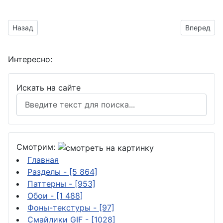
Предыдущий материал: Приятное любимой девушке
Следующий
Назад
Вперед
Интересно:
Искать на сайте
Смотрим:
Главная
Разделы
- [5 864]
Паттерны
- [953]
Обои
- [1 488]
Фоны-текстуры
- [97]
Смайлики GIF
- [1028]