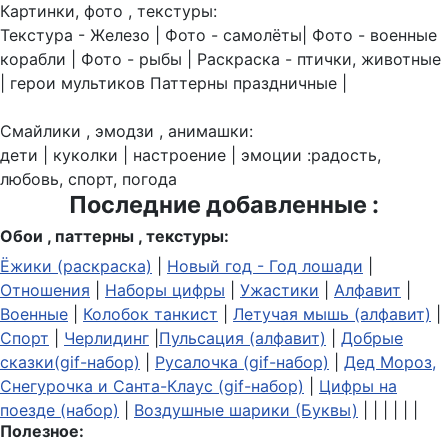
Картинки, фото , текстуры:
Текстура - Железо | Фото - самолёты| Фото - военные
корабли | Фото - рыбы | Раскраска - птички, животные
| герои мультиков Паттерны праздничные |
Смайлики , эмодзи , анимашки:
дети | куколки | настроение | эмоции :радость,
любовь, спорт, погода
Последние добавленные :
Обои , паттерны , текстуры:
Ёжики (раскраска)
|
Новый год - Год лошади
|
Отношения
|
Наборы цифры
|
Ужастики
|
Алфавит
|
Военные
|
Колобок танкист
|
Летучая мышь (алфавит)
|
Спорт
|
Черлидинг
|
Пульсация (алфавит)
|
Добрые
сказки(gif-набор)
|
Русалочка (gif-набор)
|
Дед Мороз,
Снегурочка и Санта-Клаус (gif-набор)
|
Цифры на
поезде (набор)
|
Воздушные шарики (Буквы)
| | | | | |
Полезное: