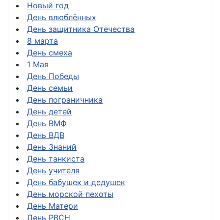
Новый год
День влюблённых
День защитника Отечества
8 марта
День смеха
1 Мая
День Победы
День семьи
День пограничника
День детей
День ВМФ
День ВДВ
День Знаний
День танкиста
День учителя
День бабушек и дедушек
День морской пехоты
День Матери
День РВСН