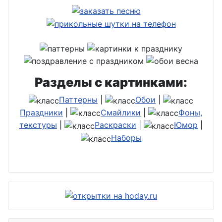
Разделы с картинками:
Паттерны
|
Обои
|
Праздники
|
Смайлики
|
Фоны,
текстуры
|
Раскраски
|
Юмор
|
Наборы