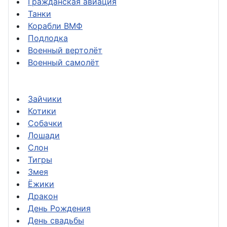
Гражданская авиация
Танки
Корабли ВМФ
Подлодка
Военный вертолёт
Военный самолёт
Зайчики
Котики
Собачки
Лошади
Слон
Тигры
Змея
Ёжики
Дракон
День Рождения
День свадьбы