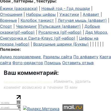
Обои , паттерны , текстуры:
Ёжики (раскраска)
|
Новый год - Год лошади
|
Отношения
|
Наборы цифры
|
Ужастики
|
Алфавит
|
Военные
|
Колобок танкист
|
Летучая мышь (алфавит)
|
Спорт
|
Черлидинг
|
Пульсация (алфавит)
|
Добрые
сказки(gif-набор)
|
Русалочка (gif-набор)
|
Дед Мороз,
Снегурочка и Санта-Клаус (gif-набор)
|
Цифры на
поезде (набор)
|
Воздушные шарики (Буквы)
| | | | | |
Полезное:
Аудио поздравление
Разделы сайта
По алфавиту
Карта
сайта
Фото-редактор
Помощь
Оставить отзыв
Ваш комментарий:
Изменить, удалить
Система комментирования SigComments
коммент возможно в течении 15 мин