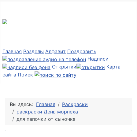
Мир картинок
Главная
Разделы
Алфавит
Поздравить
Надписи
Открытки
Карта
сайта
Поиск
Вы здесь:
Главная
Раскраски
раскраски День морпеха
для папочки от сыночка