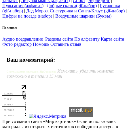
танкист
|
Летучая мышь (алфавит)
|
Спорт
|
Черлидинг
|
Пульсация (алфавит)
|
Добрые сказки(gif-набор)
|
Русалочка
(gif-набор)
|
Дед Мороз, Снегурочка и Санта-Клаус (gif-набор)
|
Цифры на поезде (набор)
|
Воздушные шарики (Буквы)
| | | | | |
Полезное:
Аудио поздравление
Разделы сайта
По алфавиту
Карта сайта
Фото-редактор
Помощь
Оставить отзыв
Ваш комментарий:
Изменить, удалить коммент
Система комментирования SigComments
возможно в течении 15 мин
При создании сайта «Мир картинок» были использованы
материалы из открытых источников свободного доступа в