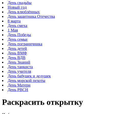
День свадьбы
Новый год
День влюблённых
День защитника Отечества
8 марта
День смеха
1 Мая
День Победы
День семьи
День пограничника
День детей
День ВМФ
День ВДВ
День Знаний
День танкиста
День учителя
День бабушек и дедушек
День морской пехоты
День Матери
День РВСН
Раскрасить открытку