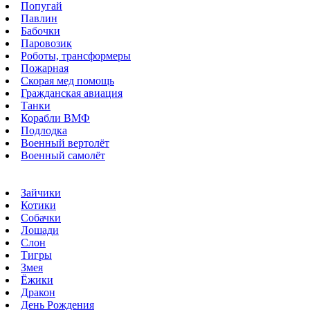
Попугай
Павлин
Бабочки
Паровозик
Роботы, трансформеры
Пожарная
Скорая мед помощь
Гражданская авиация
Танки
Корабли ВМФ
Подлодка
Военный вертолёт
Военный самолёт
Зайчики
Котики
Собачки
Лошади
Слон
Тигры
Змея
Ёжики
Дракон
День Рождения