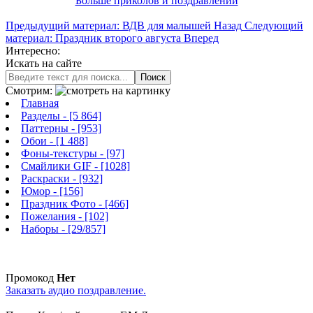
Больше приколов и поздравлений
Предыдущий материал: ВДВ для малышей
Назад
Следующий
материал: Праздник второго августа
Вперед
Интересно:
Искать на сайте
Поиск
Смотрим:
Главная
Разделы
- [5 864]
Паттерны
- [953]
Обои
- [1 488]
Фоны-текстуры
- [97]
Смайлики GIF
- [1028]
Раскраски
- [932]
Юмор
- [156]
Праздник Фото
- [466]
Пожелания
- [102]
Наборы
- [29/857]
Промокод
Нет
Заказать аудио поздравление.