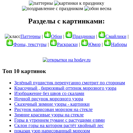
Разделы с картинками:
Паттерны
|
Обои
|
Праздники
|
Смайлики
|
Фоны, текстуры
|
Раскраски
|
Юмор
|
Наборы
Топ 10 картинок
Зелёный пушистик перепуганно смотрит по сторонам
Красочный , бирюзовый оттенок морозного узора
Изображение без швов со скалами
Ночной рисунок морозного узора
Сказочный зимние узоры - картинки
Рисунок нарисован морозом на стекле
Зимние красивые узоры на стекле
Горы в утреннем тумане с растущими елями
Склон горы на котором растёт хвойный лес
показан узор нарисованный морозом