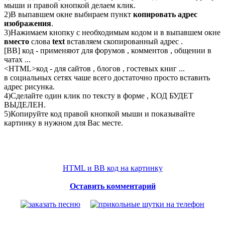
мыши и правой кнопкой делаем клик.
2)В выпавшем окне выбираем пункт
копировать адрес
изображения
.
3)Нажимаем кнопку с необходимым кодом и в выпавшем окне
вместо
слова
text
вставляем скопированный адрес .
[BB] код - применяют для форумов , комментов , общении в
чатах ...
<
HTML
>код - для сайтов , блогов , гостевых книг ...
в социальных сетях чаше всего достаточно просто вставить
адрес рисунка.
4)Сделайте один клик по тексту в форме , КОД БУДЕТ
ВЫДЕЛЕН.
5)Копируйте код правой кнопкой мыши и показывайте
картинку в нужном для Вас месте.
HTML и BB код на картинку
Оставить комментарий