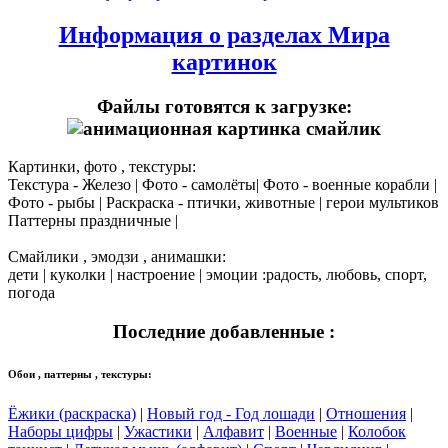
Информация о разделах Мира
картинок
Файлы готовятся к загрузке:
Картинки, фото , текстуры:
Текстура - Железо | Фото - самолёты| Фото - военные корабли |
Фото - рыбы | Раскраска - птички, животные | герои мультиков
Паттерны праздничные |
Смайлики , эмодзи , анимашки:
дети | куколки | настроение | эмоции :радость, любовь, спорт,
погода
Последние добавленные :
Обои , паттерны , текстуры:
Ёжики (раскраска)
|
Новый год - Год лошади
|
Отношения
|
Наборы цифры
|
Ужастики
|
Алфавит
|
Военные
|
Колобок