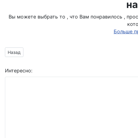
на
Вы можете выбрать то , что Вам понравилось , пр
кот
Больше п
Предыдущий материал: Буратино с букетом
Назад
Интересно: