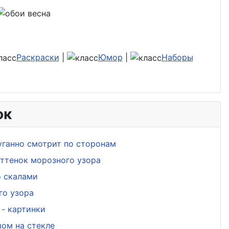
Раскраски
|
Юмор
|
Наборы
ок
уганно смотрит по сторонам
ттенок морозного узора
о скалами
го узора
- картинки
ом на стекле