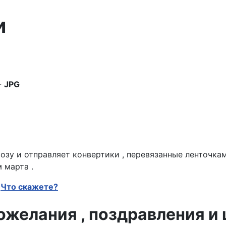
и
-
JPG
озу и отправляет конвертики , перевязанные ленточка
 марта .
Что скажете?
желания , поздравления и