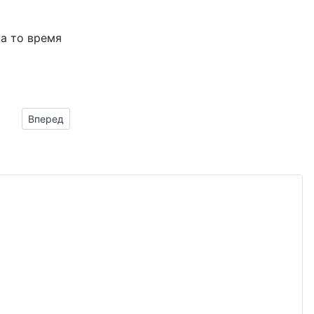
на то время
Следующий материал: мышонок с ромашкой
Вперед