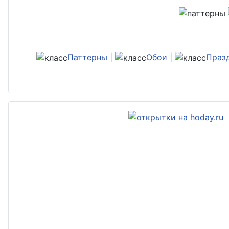
Паттерны
|
Обои
|
Праз