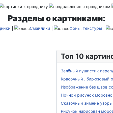
Разделы с картинками:
дники
|
Смайлики
|
Фоны, текстуры
|
Топ 10 картин
Зелёный пушистик переп
Красочный , бирюзовый о
Изображение без швов с
Ночной рисунок морозно
Сказочный зимние узоры 
Рисунок нарисован мороз