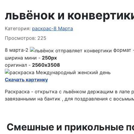
львёнок и конвертик
Информация о материале
Категория:
раскрас-8 Марта
Просмотров: 225
8 марта-2
формат 
ширина мини -
250px
оригинал -
2560x3508
Скачать картинку
Раскраска - открытка с львёнком держащим в лапе р
завязанными на бантик , для поздравления с восьмым
Смешные и прикольные по