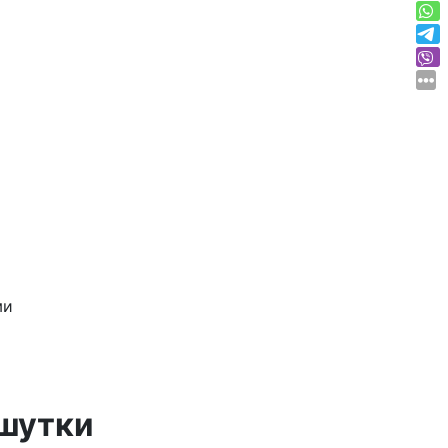
ми
 шутки