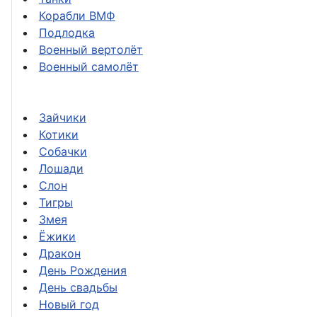
Корабли ВМФ
Подлодка
Военный вертолёт
Военный самолёт
Зайчики
Котики
Собачки
Лошади
Слон
Тигры
Змея
Ёжики
Дракон
День Рождения
День свадьбы
Новый год