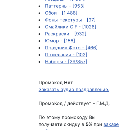
Паттерны
- [953]
Обои
- [1 488]
Фоны-текстуры
- [97]
Смайлики GIF
- [1028]
Раскраски
- [932]
Юмор
- [156]
Праздник Фото
- [466]
Пожелания
- [102]
Наборы
- [29/857]
Промокод
Нет
Заказать аудио поздравление.
ПромоКод / действует - Г.М.Д.
По этому промокоду Вы
получаете скидку в
5%
при
заказе