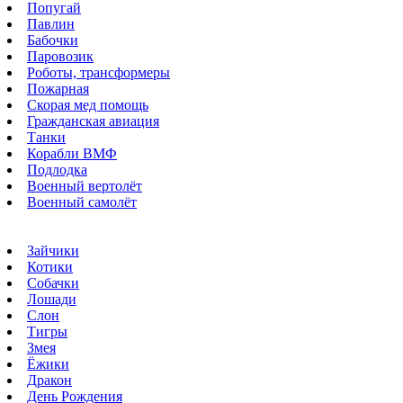
Попугай
Павлин
Бабочки
Паровозик
Роботы, трансформеры
Пожарная
Скорая мед помощь
Гражданская авиация
Танки
Корабли ВМФ
Подлодка
Военный вертолёт
Военный самолёт
Зайчики
Котики
Собачки
Лошади
Слон
Тигры
Змея
Ёжики
Дракон
День Рождения