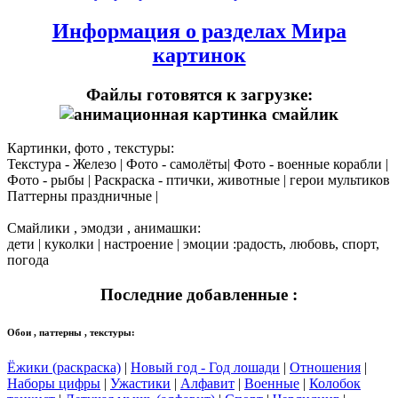
Информация о разделах Мира
картинок
Файлы готовятся к загрузке:
Картинки, фото , текстуры:
Текстура - Железо | Фото - самолёты| Фото - военные корабли |
Фото - рыбы | Раскраска - птички, животные | герои мультиков
Паттерны праздничные |
Смайлики , эмодзи , анимашки:
дети | куколки | настроение | эмоции :радость, любовь, спорт,
погода
Последние добавленные :
Обои , паттерны , текстуры:
Ёжики (раскраска)
|
Новый год - Год лошади
|
Отношения
|
Наборы цифры
|
Ужастики
|
Алфавит
|
Военные
|
Колобок