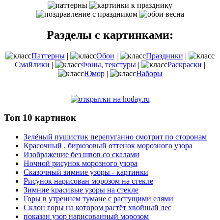
Разделы с картинками:
Паттерны
|
Обои
|
Праздники
|
Смайлики
|
Фоны, текстуры
|
Раскраски
|
Юмор
|
Наборы
Топ 10 картинок
Зелёный пушистик перепуганно смотрит по сторонам
Красочный , бирюзовый оттенок морозного узора
Изображение без швов со скалами
Ночной рисунок морозного узора
Сказочный зимние узоры - картинки
Рисунок нарисован морозом на стекле
Зимние красивые узоры на стекле
Горы в утреннем тумане с растущими елями
Склон горы на котором растёт хвойный лес
показан узор нарисованный морозом