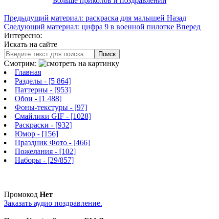
Больше приколов и поздравлений
Предыдущий материал: раскраска для малышей
Назад
Следующий материал: цифра 9 в военной пилотке
Вперед
Интересно:
Искать на сайте
Поиск
Смотрим:
Главная
Разделы
- [5 864]
Паттерны
- [953]
Обои
- [1 488]
Фоны-текстуры
- [97]
Смайлики GIF
- [1028]
Раскраски
- [932]
Юмор
- [156]
Праздник Фото
- [466]
Пожелания
- [102]
Наборы
- [29/857]
Промокод
Нет
Заказать аудио поздравление.