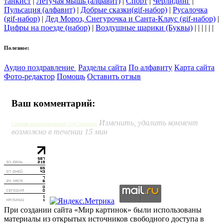
танкист
|
Летучая мышь (алфавит)
|
Спорт
|
Черлидинг
|
Пульсация (алфавит)
|
Добрые сказки(gif-набор)
|
Русалочка
(gif-набор)
|
Дед Мороз, Снегурочка и Санта-Клаус (gif-набор)
|
Цифры на поезде (набор)
|
Воздушные шарики (Буквы)
| | | | | |
Полезное:
Аудио поздравление
Разделы сайта
По алфавиту
Карта сайта
Фото-редактор
Помощь
Оставить отзыв
Ваш комментарий:
Изменить, удалить коммент
Система комментирования SigComments
возможно в течении 15 мин
При создании сайта «Мир картинок» были использованы
материалы из открытых источников свободного доступа в