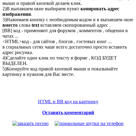
мыши и правой кнопкой делаем клик.
2)В выпавшем окне выбираем пункт
копировать адрес
изображения
.
3)Нажимаем кнопку с необходимым кодом и в выпавшем окне
вместо
слова
text
вставляем скопированный адрес .
[BB] код - применяют для форумов , комментов , общении в
чатах ...
<
HTML
>код - для сайтов , блогов , гостевых книг ...
в социальных сетях чаше всего достаточно просто вставить
адрес рисунка.
4)Сделайте один клик по тексту в форме , КОД БУДЕТ
ВЫДЕЛЕН.
5)Копируйте код правой кнопкой мыши и показывайте
картинку в нужном для Вас месте.
HTML и BB код на картинку
Оставить комментарий