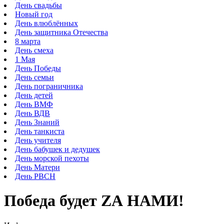
День свадьбы
Новый год
День влюблённых
День защитника Отечества
8 марта
День смеха
1 Мая
День Победы
День семьи
День пограничника
День детей
День ВМФ
День ВДВ
День Знаний
День танкиста
День учителя
День бабушек и дедушек
День морской пехоты
День Матери
День РВСН
Победа будет ZА НАМИ!