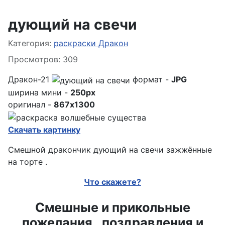
дующий на свечи
Информация о материале
Категория:
раскраски Дракон
Просмотров: 309
Дракон-21
формат -
JPG
ширина мини -
250px
оригинал -
867x1300
Скачать картинку
Смешной дракончик дующий на свечи зажжённые
на торте .
Что скажете?
Смешные и прикольные
пожелания , поздравления и