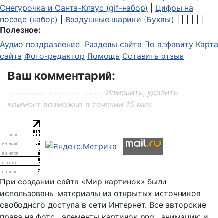
Снегурочка и Санта-Клаус (gif-набор)
|
Цифры на
поезде (набор)
|
Воздушные шарики (Буквы)
| | | | | |
Полезное:
Аудио поздравление
Разделы сайта
По алфавиту
Карта
сайта
Фото-редактор
Помощь
Оставить отзыв
Ваш комментарий:
Изменить, удалить
Система комментирования SigComments
коммент возможно в течении 15 мин
При создании сайта «Мир картинок» были
использованы материалы из открытых источников
свободного доступа в сети Интернет. Все авторские
права на фото , элементы картинок png , анимацию и