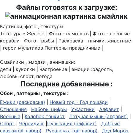
Файлы готовятся к загрузке:
Картинки, фото , текстуры:
Текстура - Железо | Фото - самолёты| Фото - военные
корабли | Фото - рыбы | Раскраска - птички, животные
| герои мультиков Паттерны праздничные |
Смайлики , эмодзи , анимашки:
дети | куколки | настроение | эмоции :радость,
любовь, спорт, погода
Последние добавленные :
Обои , паттерны , текстуры:
Ёжики (раскраска)
|
Новый год - Год лошади
|
Отношения
|
Наборы цифры
|
Ужастики
|
Алфавит
|
Военные
|
Колобок танкист
|
Летучая мышь (алфавит)
|
Спорт
|
Черлидинг
|
Пульсация (алфавит)
|
Добрые
сказки(gif-набор)
|
Русалочка (gif-набор)
|
Дед Мороз,