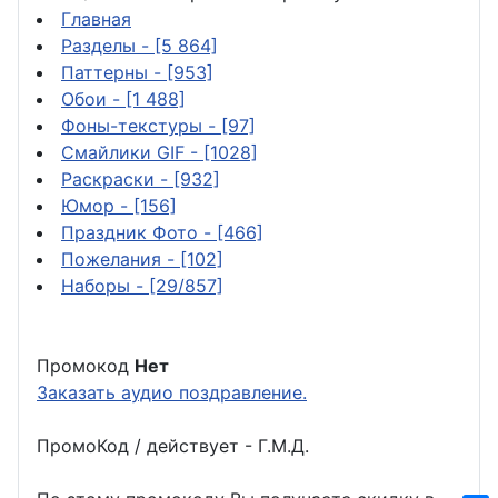
Главная
Разделы
- [5 864]
Паттерны
- [953]
Обои
- [1 488]
Фоны-текстуры
- [97]
Смайлики GIF
- [1028]
Раскраски
- [932]
Юмор
- [156]
Праздник Фото
- [466]
Пожелания
- [102]
Наборы
- [29/857]
Промокод
Нет
Заказать аудио поздравление.
ПромоКод / действует - Г.М.Д.