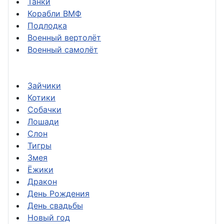
Танки
Корабли ВМФ
Подлодка
Военный вертолёт
Военный самолёт
Зайчики
Котики
Собачки
Лошади
Слон
Тигры
Змея
Ёжики
Дракон
День Рождения
День свадьбы
Новый год