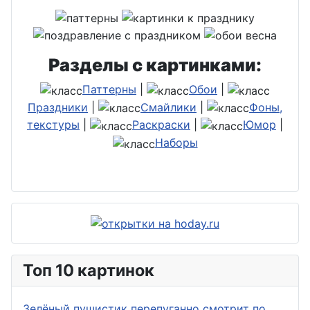
Разделы с картинками:
Паттерны
|
Обои
|
Праздники
|
Смайлики
|
Фоны,
текстуры
|
Раскраски
|
Юмор
|
Наборы
Топ 10 картинок
Зелёный пушистик перепуганно смотрит по