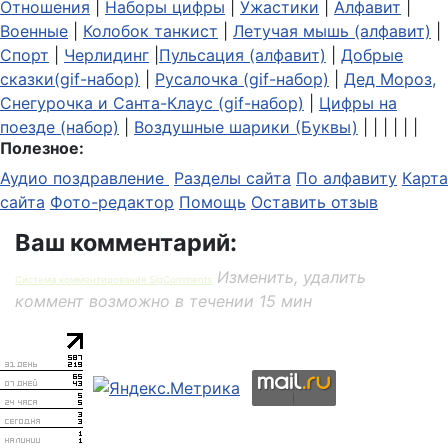
Отношения
|
Наборы цифры
|
Ужастики
|
Алфавит
|
Военные
|
Колобок танкист
|
Летучая мышь (алфавит)
|
Спорт
|
Черлидинг
|
Пульсация (алфавит)
|
Добрые
сказки(gif-набор)
|
Русалочка (gif-набор)
|
Дед Мороз,
Снегурочка и Санта-Клаус (gif-набор)
|
Цифры на
поезде (набор)
|
Воздушные шарики (Буквы)
| | | | | |
Полезное:
Аудио поздравление
Разделы сайта
По алфавиту
Карта
сайта
Фото-редактор
Помощь
Оставить отзыв
Ваш комментарий:
Изменить, удалить
Система комментирования SigComments
коммент возможно в течении 15 мин