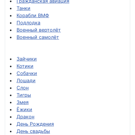
Гражданская авиация
Танки
Корабли ВМФ
Подлодка
Военный вертолёт
Военный самолёт
Зайчики
Котики
Собачки
Лошади
Слон
Тигры
Змея
Ёжики
Дракон
День Рождения
День свадьбы