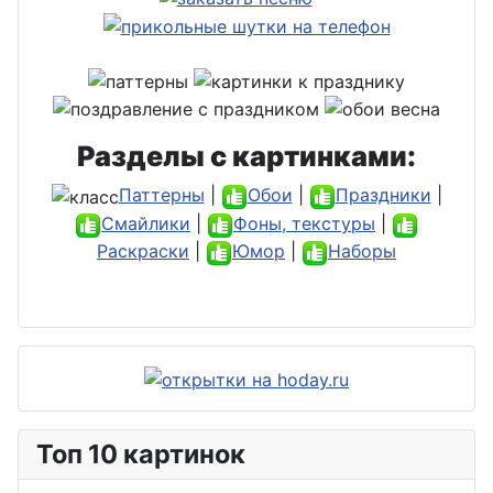
Разделы с картинками:
Паттерны
|
Обои
|
Праздники
|
Смайлики
|
Фоны, текстуры
|
Раскраски
|
Юмор
|
Наборы
Топ 10 картинок