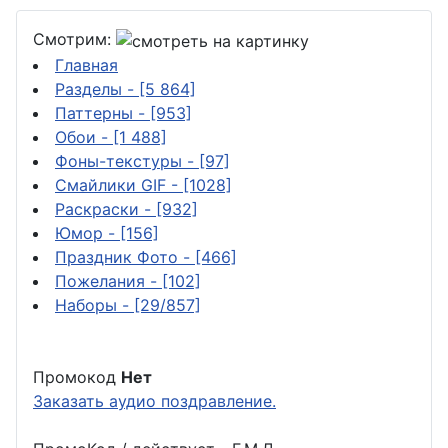
Смотрим:
Главная
Разделы
- [5 864]
Паттерны
- [953]
Обои
- [1 488]
Фоны-текстуры
- [97]
Смайлики GIF
- [1028]
Раскраски
- [932]
Юмор
- [156]
Праздник Фото
- [466]
Пожелания
- [102]
Наборы
- [29/857]
Промокод
Нет
Заказать аудио поздравление.