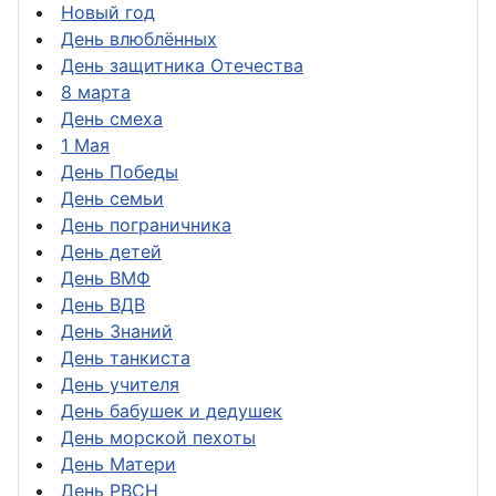
Новый год
День влюблённых
День защитника Отечества
8 марта
День смеха
1 Мая
День Победы
День семьи
День пограничника
День детей
День ВМФ
День ВДВ
День Знаний
День танкиста
День учителя
День бабушек и дедушек
День морской пехоты
День Матери
День РВСН