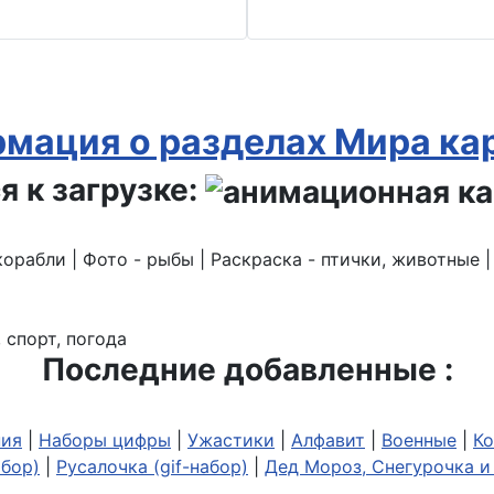
мация о разделах Мира ка
я к загрузке:
корабли | Фото - рыбы | Раскраска - птички, животные 
 спорт, погода
Последние добавленные :
ия
|
Наборы цифры
|
Ужастики
|
Алфавит
|
Военные
|
Ко
абор)
|
Русалочка (gif-набор)
|
Дед Мороз, Снегурочка и 