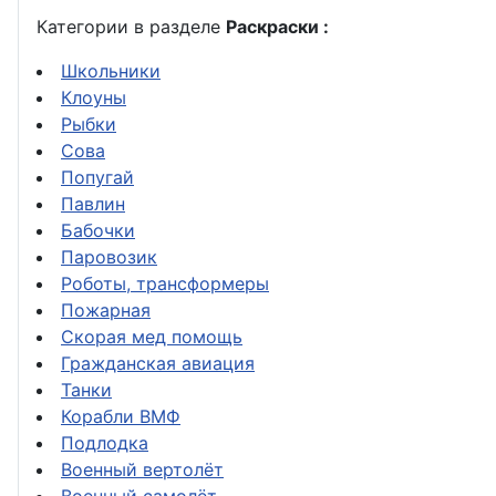
Категории в разделе
Раскраски :
Школьники
Клоуны
Рыбки
Сова
Попугай
Павлин
Бабочки
Паровозик
Роботы, трансформеры
Пожарная
Скорая мед помощь
Гражданская авиация
Танки
Корабли ВМФ
Подлодка
Военный вертолёт