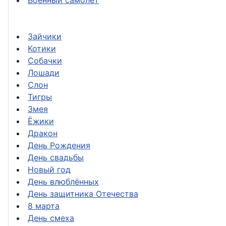
Военный самолёт
Зайчики
Котики
Собачки
Лошади
Слон
Тигры
Змея
Ёжики
Дракон
День Рождения
День свадьбы
Новый год
День влюблённых
День защитника Отечества
8 марта
День смеха