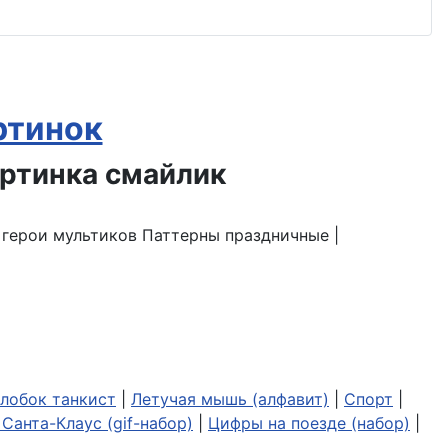
ртинок
| герои мультиков Паттерны праздничные |
лобок танкист
|
Летучая мышь (алфавит)
|
Спорт
|
Санта-Клаус (gif-набор)
|
Цифры на поезде (набор)
|