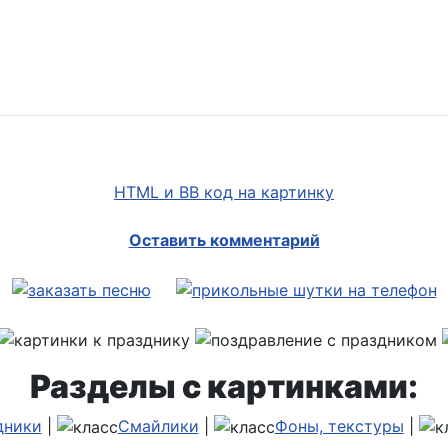
HTML и BB код на картинку
Оставить комментарий
Разделы с картинками:
дники
|
Смайлики
|
Фоны, текстуры
|