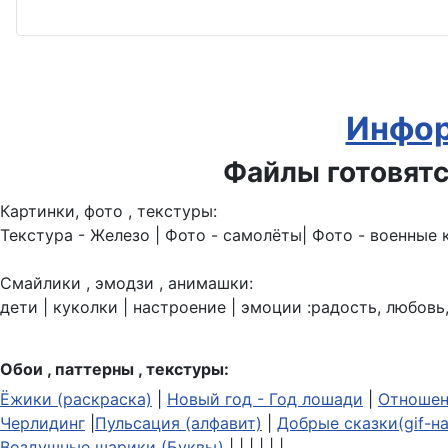
Инфор
Файлы готовятс
Картинки, фото , текстуры:
Текстура - Железо | Фото - самолёты| Фото - военные 
Смайлики , эмодзи , анимашки:
дети | куколки | настроение | эмоции :радость, любовь,
Обои , паттерны , текстуры:
Ёжики (раскраска)
|
Новый год - Год лошади
|
Отношен
Черлидинг
|
Пульсация (алфавит)
|
Добрые сказки(gif-н
Воздушные шарики (Буквы)
| | | | | |