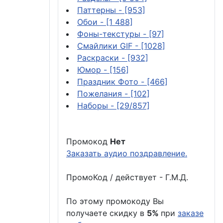
Паттерны
- [953]
Обои
- [1 488]
Фоны-текстуры
- [97]
Смайлики GIF
- [1028]
Раскраски
- [932]
Юмор
- [156]
Праздник Фото
- [466]
Пожелания
- [102]
Наборы
- [29/857]
Промокод
Нет
Заказать аудио поздравление.
ПромоКод / действует - Г.М.Д.
По этому промокоду Вы
получаете скидку в
5%
при
заказе