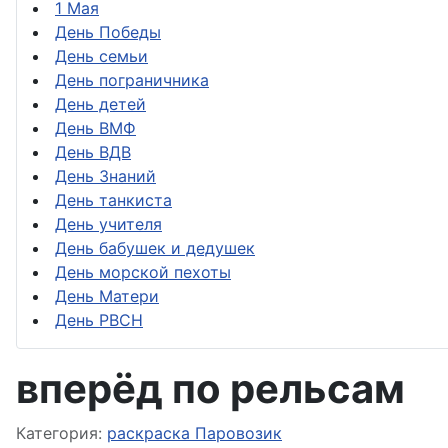
1 Мая
День Победы
День семьи
День пограничника
День детей
День ВМФ
День ВДВ
День Знаний
День танкиста
День учителя
День бабушек и дедушек
День морской пехоты
День Матери
День РВСН
вперёд по рельсам
Информация о материале
Категория:
раскраска Паровозик