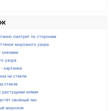
ок
уганно смотрит по сторонам
ттенок морозного узора
о скалами
го узора
- картинки
ом на стекле
а стекле
 с растущими елями
астёт хвойный лес
ный морозом