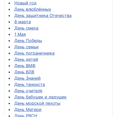
Новый год
День влюблённых
День защитника Отечества
8 марта
День смеха
1 Мая
День Победы
День семьи
День пограничника
День детей
День ВМФ
День ВДВ
День Знаний
День танкиста
День учителя
День бабушек и дедушек
День морской пехоты
День Матери
День РВСН