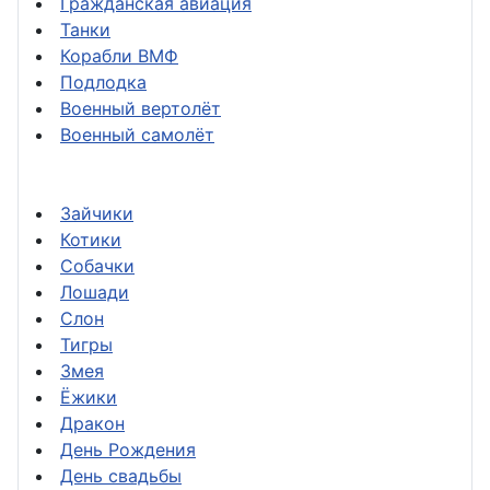
Гражданская авиация
Танки
Корабли ВМФ
Подлодка
Военный вертолёт
Военный самолёт
Зайчики
Котики
Собачки
Лошади
Слон
Тигры
Змея
Ёжики
Дракон
День Рождения
День свадьбы