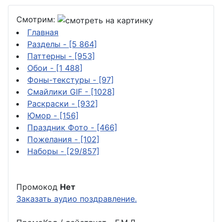
Смотрим:
Главная
Разделы
- [5 864]
Паттерны
- [953]
Обои
- [1 488]
Фоны-текстуры
- [97]
Смайлики GIF
- [1028]
Раскраски
- [932]
Юмор
- [156]
Праздник Фото
- [466]
Пожелания
- [102]
Наборы
- [29/857]
Промокод
Нет
Заказать аудио поздравление.