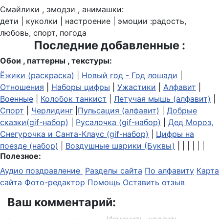
Смайлики , эмодзи , анимашки:
дети | куколки | настроение | эмоции :радость,
любовь, спорт, погода
Последние добавленные :
Обои , паттерны , текстуры:
Ёжики (раскраска)
|
Новый год - Год лошади
|
Отношения
|
Наборы цифры
|
Ужастики
|
Алфавит
|
Военные
|
Колобок танкист
|
Летучая мышь (алфавит)
|
Спорт
|
Черлидинг
|
Пульсация (алфавит)
|
Добрые
сказки(gif-набор)
|
Русалочка (gif-набор)
|
Дед Мороз,
Снегурочка и Санта-Клаус (gif-набор)
|
Цифры на
поезде (набор)
|
Воздушные шарики (Буквы)
| | | | | |
Полезное:
Аудио поздравление
Разделы сайта
По алфавиту
Карта
сайта
Фото-редактор
Помощь
Оставить отзыв
Ваш комментарий: