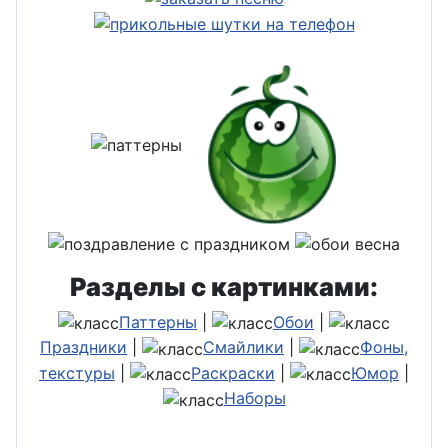
Разделы с картинками:
Паттерны
|
Обои
|
Праздники
|
Смайлики
|
Фоны,
текстуры
|
Раскраски
|
Юмор
|
Наборы