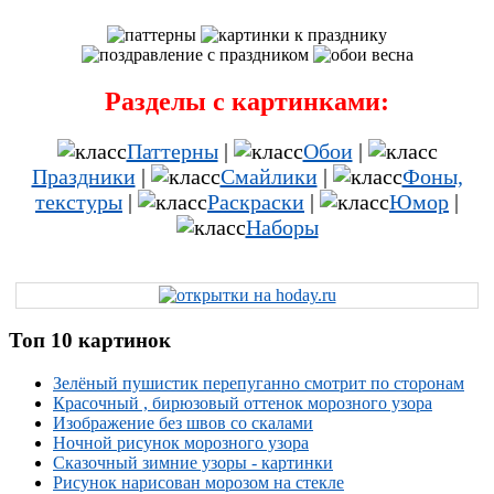
Разделы с картинками:
Паттерны
|
Обои
|
Праздники
|
Смайлики
|
Фоны,
текстуры
|
Раскраски
|
Юмор
|
Наборы
Топ 10 картинок
Зелёный пушистик перепуганно смотрит по сторонам
Красочный , бирюзовый оттенок морозного узора
Изображение без швов со скалами
Ночной рисунок морозного узора
Сказочный зимние узоры - картинки
Рисунок нарисован морозом на стекле