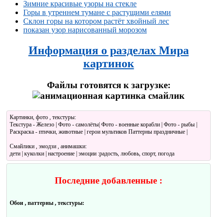
Зимние красивые узоры на стекле
Горы в утреннем тумане с растущими елями
Склон горы на котором растёт хвойный лес
показан узор нарисованный морозом
Информация о разделах Мира
картинок
Файлы готовятся к загрузке:
Картинки, фото , текстуры:
Текстура - Железо | Фото - самолёты| Фото - военные корабли | Фото - рыбы |
Раскраска - птички, животные | герои мультиков Паттерны праздничные |
Смайлики , эмодзи , анимашки:
дети | куколки | настроение | эмоции :радость, любовь, спорт, погода
Последние добавленные :
Обои , паттерны , текстуры: