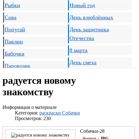
Рыбки
Новый год
Сова
День влюблённых
Попугай
День защитника
Отечества
Павлин
8 марта
Бабочки
День смеха
Паровозик
1 Мая
Роботы, трансформеры
радуется новому
День Победы
знакомству
Пожарная
День семьи
Скорая мед помощь
Информация о материале
День пограничника
Категория:
раскраски Собачки
Гражданская авиация
Просмотров: 230
День детей
Танки
Собачки-28
День ВМФ
Корабли ВМФ
формат -
JPG