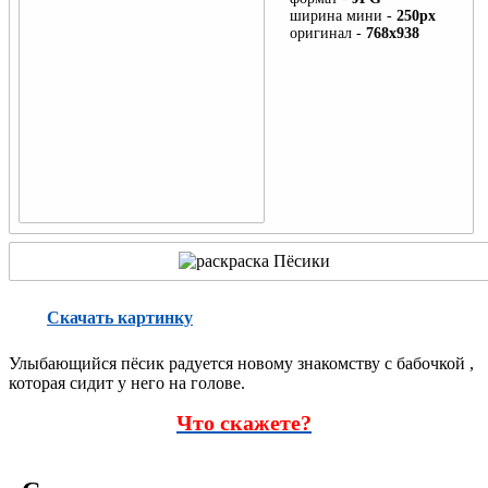
ширина мини -
250px
День ВДВ
оригинал -
768x938
Подлодка
День Знаний
Военный вертолёт
День танкиста
Военный самолёт
День учителя
День бабушек и дедушек
Зайчики
День морской пехоты
Котики
День Матери
Собачки
Скачать картинку
День РВСН
Лошади
Улыбающийся пёсик радуется новому знакомству с бабочкой ,
Слон
которая сидит у него на голове.
Что скажете?
Тигры
Змея