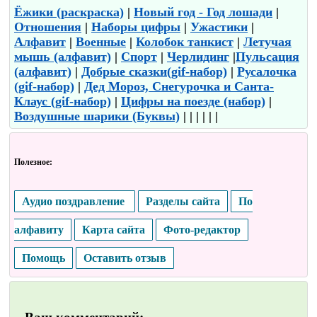
Ёжики (раскраска)
|
Новый год - Год лошади
|
Отношения
|
Наборы цифры
|
Ужастики
|
Алфавит
|
Военные
|
Колобок танкист
|
Летучая
мышь (алфавит)
|
Спорт
|
Черлидинг
|
Пульсация
(алфавит)
|
Добрые сказки(gif-набор)
|
Русалочка
(gif-набор)
|
Дед Мороз, Снегурочка и Санта-
Клаус (gif-набор)
|
Цифры на поезде (набор)
|
Воздушные шарики (Буквы)
| | | | | |
Полезное:
Аудио поздравление
Разделы сайта
По
алфавиту
Карта сайта
Фото-редактор
Помощь
Оставить отзыв