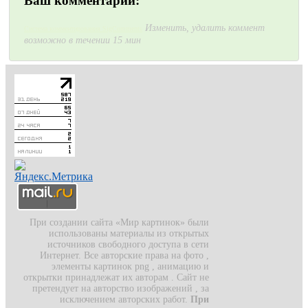
Ваш комментарий:
Изменить, удалить коммент
Система комментирования SigComments
возможно в течении 15 мин
При создании сайта «Мир картинок» были
использованы материалы из открытых
источников свободного доступа в сети
Интернет. Все авторские права на фото ,
элементы картинок png , анимацию и
открытки принадлежат их авторам . Сайт не
претендует на авторство изображений , за
исключением авторских работ.
При