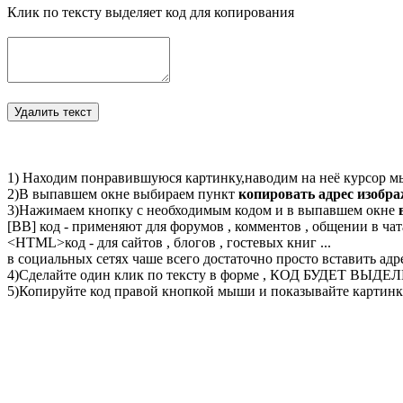
Клик по тексту выделяет код для копирования
1) Находим понравившуюся картинку,наводим на неё курсор м
2)В выпавшем окне выбираем пункт
копировать адрес изобр
3)Нажимаем кнопку с необходимым кодом и в выпавшем окне
[BB] код - применяют для форумов , комментов , общении в чата
<
HTML
>код - для сайтов , блогов , гостевых книг ...
в социальных сетях чаше всего достаточно просто вставить адр
4)Сделайте один клик по тексту в форме , КОД БУДЕТ ВЫДЕ
5)Копируйте код правой кнопкой мыши и показывайте картинку