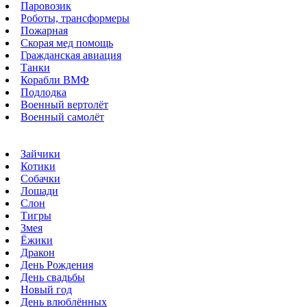
Паровозик
Роботы, трансформеры
Пожарная
Скорая мед помощь
Гражданская авиация
Танки
Корабли ВМФ
Подлодка
Военный вертолёт
Военный самолёт
Зайчики
Котики
Собачки
Лошади
Слон
Тигры
Змея
Ёжики
Дракон
День Рождения
День свадьбы
Новый год
День влюблённых