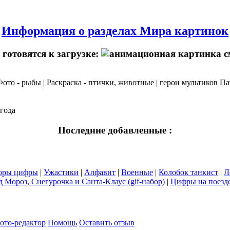
Информация о разделах Мира картинок
готовятся к загрузке:
 Фото - рыбы | Раскраска - птички, животные | герои мультиков П
огода
Последние добавленные :
оры цифры
|
Ужастики
|
Алфавит
|
Военные
|
Колобок танкист
|
Л
д Мороз, Снегурочка и Санта-Клаус (gif-набор)
|
Цифры на поезде
ото-редактор
Помощь
Оставить отзыв