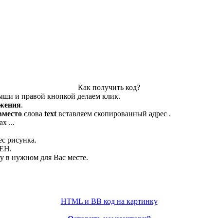
Как получить код?
ыши и правой кнопкой делаем клик.
ажения
.
вместо
слова
text
вставляем скопированный адрес .
х ...
ес рисунка.
ЛЕН.
 в нужном для Вас месте.
HTML и BB код на картинку