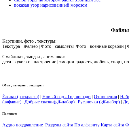
показан узор нарисованный морозом
Файлы 
Картинки, фото , текстуры:
Текстура - Железо | Фото - самолёты| Фото - военные корабли |
Смайлики , эмодзи , анимашки:
дети | куколки | настроение | эмоции :радость, любовь, спорт, п
Обои , паттерны , текстуры:
Ёжики (раскраска)
|
Новый год - Год лошади
|
Отношения
|
Наб
(алфавит)
|
Добрые сказки(gif-набор)
|
Русалочка (gif-набор)
|
Де
Полезное:
Аудио поздравление
Разделы сайта
По алфавиту
Карта сайта
Ф