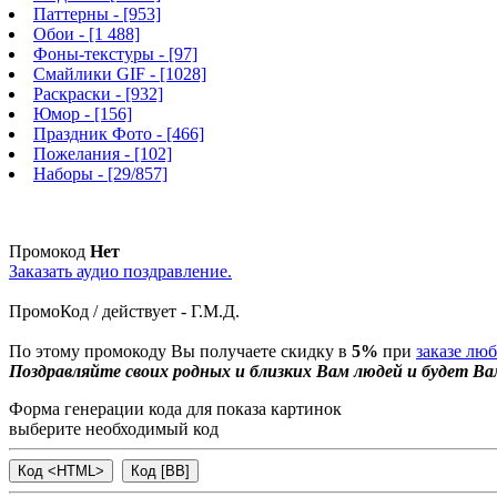
Паттерны
- [953]
Обои
- [1 488]
Фоны-текстуры
- [97]
Смайлики GIF
- [1028]
Раскраски
- [932]
Юмор
- [156]
Праздник Фото
- [466]
Пожелания
- [102]
Наборы
- [29/857]
Промокод
Нет
Заказать аудио поздравление.
ПромоКод / действует - Г.М.Д.
По этому промокоду Вы получаете скидку в
5%
при
заказе лю
Поздравляйте своих родных и близких Вам людей и будет Ва
Форма генерации кода для показа картинок
выберите необходимый код