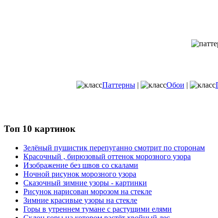
Паттерны
|
Обои
|
Топ 10 картинок
Зелёный пушистик перепуганно смотрит по сторонам
Красочный , бирюзовый оттенок морозного узора
Изображение без швов со скалами
Ночной рисунок морозного узора
Сказочный зимние узоры - картинки
Рисунок нарисован морозом на стекле
Зимние красивые узоры на стекле
Горы в утреннем тумане с растущими елями
Склон горы на котором растёт хвойный лес