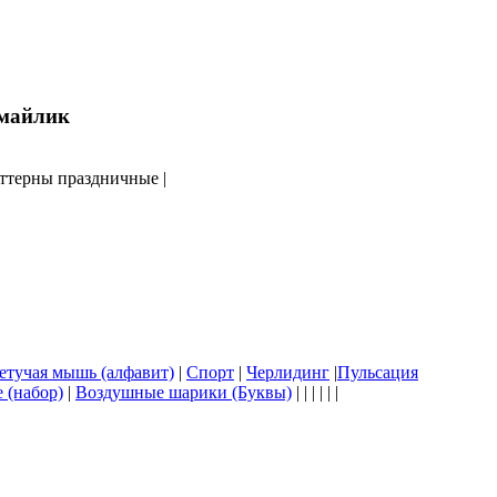
аттерны праздничные |
етучая мышь (алфавит)
|
Спорт
|
Черлидинг
|
Пульсация
 (набор)
|
Воздушные шарики (Буквы)
| | | | | |