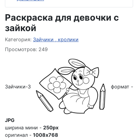
Раскраска для девочки с
зайкой
Информация о материале
Категория:
Зайчики , кролики
Просмотров: 249
Зайчики-3
формат -
JPG
ширина мини -
250px
оригинал -
1008x768