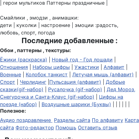
| герои мультиков Паттерны праздничные |
Смайлики , эмодзи , анимашки:
дети | куколки | настроение | эмоции :радость,
любовь, спорт, погода
Последние добавленные :
Обои , паттерны , текстуры:
Ёжики (раскраска)
|
Новый год - Год лошади
|
Отношения
|
Наборы цифры
|
Ужастики
|
Алфавит
|
Военные
|
Колобок танкист
|
Летучая мышь (алфавит)
|
Спорт
|
Черлидинг
|
Пульсация (алфавит)
|
Добрые
сказки(gif-набор)
|
Русалочка (gif-набор)
|
Дед Мороз,
Снегурочка и Санта-Клаус (gif-набор)
|
Цифры на
поезде (набор)
|
Воздушные шарики (Буквы)
| | | | | |
Полезное:
Аудио поздравление
Разделы сайта
По алфавиту
Карта
сайта
Фото-редактор
Помощь
Оставить отзыв