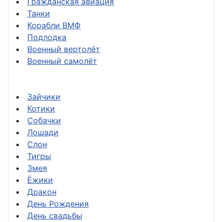
Гражданская авиация
Танки
Корабли ВМФ
Подлодка
Военный вертолёт
Военный самолёт
Зайчики
Котики
Собачки
Лошади
Слон
Тигры
Змея
Ёжики
Дракон
День Рождения
День свадьбы