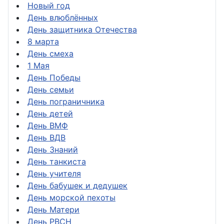
Новый год
День влюблённых
День защитника Отечества
8 марта
День смеха
1 Мая
День Победы
День семьи
День пограничника
День детей
День ВМФ
День ВДВ
День Знаний
День танкиста
День учителя
День бабушек и дедушек
День морской пехоты
День Матери
День РВСН